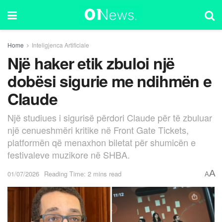
Home
Inteligjenca Artificiale
Një haker etik zbuloi një
dobësi sigurie me ndihmën e
Claude
Një studiues i sigurisë përdori Claude për të zbuluar
një cenueshmëri kritike në Front Gate Tickets,
platformën që menaxhon biletat për shumicën e
festivaleve muzikore në SHBA.
A
01/07/2026
Reading Time: 2 mins read
A