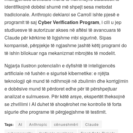
identifikojnë dobësi shumë më shpejt sesa metodat
tradicionale. Anthropic deklaroi se Carroll ishte pjesë e
programit të saj
Cyber Verification Program
, i cili u jep
studiuesve të autorizuar akses në aftësi të avancuara të
Claude për kërkime të ligjshme mbi sigurinë. Sipas
kompanisë, përpjekje të ngjashme jashtë këtij programi do
të ishin bllokuar nga mekanizmat mbrojtës të modelit.
Ngjarja ilustron potencialin e dyfishtë të inteligjencës
artificiale në fushën e sigurisë kibernetike: e njëjta
teknologji që mund të ndihmojë në zbulimin dhe korrigjimin
e dobësive mund të përdoret edhe për të përshpejtuar
analizat e sulmuesve. Për këtë arsye, ekspertët theksojnë
se zhvillimi i AI duhet të shoqërohet me kontrolle të forta
sigurie dhe programe të përgjegjshme të testimit.
Tags:
AI
Anthropic
cënueshmëri
Claude