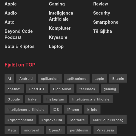
Apple
Gaming
Review
Audio
Inteligjenca
Security
Artificiale
Auto
Smartphone
Kompiuter
Beyond Code
Të Gjitha
Podcast
Kryesore
Bota E Kriptos
Laptop
Fjalët on TOP
AI
Android
aplikacion
aplikacione
apple
Bitcoin
chatbot
ChatGPT
Elon Musk
facebook
gaming
Google
haker
Instagram
Inteligjenca artificiale
inteligjence artificiale
iOS
iPhone
kripto
kriptomonedha
kriptovaluta
Malware
Mark Zuckerberg
Meta
microsoft
OpenAI
perditesim
Privatësia