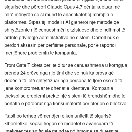
sigurisë dhe përdori Claude Opus 4.7 për ta kuptuar më
mirë mënyrën se si mund të anashkalohej mbrojtja e
platformës. Sipas tij, modeli i AI gjeneroi një metodë që
shfrytëzonte një cenueshmëri ekzistuese dhe e ndihmoi të
arrinte privilegje administrative në sistem. Carroll nuk e
përdori aksesin për përfitime personale, por e raportoi
menjëherë problemin te kompania.
Front Gate Tickets bëri të ditur se cenueshmëria u korrigjua
brenda 24 orëve nga njoftimi dhe se nuk ka prova që
dobësia të jetë shfrytëzuar nga persona të tjerë ose që të
jenë komprometuar të dhënat e klientëve. Kompania
theksoi se problemi prekte një sistem të brendshëm dhe jo
portalin e përdorur nga konsumatorët për blerjen e biletave.
Rasti po tërheq vëmendjen e komunitetit të sigurisë
kibernetike, sepse tregon se modelet e avancuara të
inteligjencës artificiale mund të ndihmojnë studiuesit të