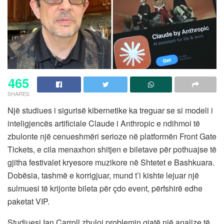
465
SHARES
Një studiues i sigurisë kibernetike ka treguar se si modeli i
inteligjencës artificiale Claude i Anthropic e ndihmoi të
zbulonte një cenueshmëri serioze në platformën Front Gate
Tickets, e cila menaxhon shitjen e biletave për pothuajse të
gjitha festivalet kryesore muzikore në Shtetet e Bashkuara.
Dobësia, tashmë e korrigjuar, mund t’i kishte lejuar një
sulmuesi të krijonte bileta për çdo event, përfshirë edhe
paketat VIP.
Studiuesi Ian Carroll zbuloi problemin gjatë një analize të