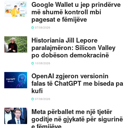
Google Wallet u jep prindërve
më shumë kontroll mbi
pagesat e fëmijëve
07/08/2026
Historiania Jill Lepore
paralajmëron: Silicon Valley
po dobëson demokracinë
10/08/2026
OpenAI zgjeron versionin
falas të ChatGPT me biseda pa
kufi
07/08/2026
Meta përballet me një tjetër
goditje në gjykatë për sigurinë
e fëmijëve