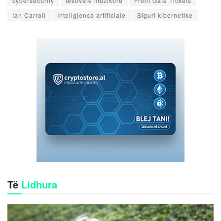
cybersecurity
festivale muzikore
Front Gate Tickets
Ian Carroll
Inteligjenca artificiale
Siguri kibernetike
Të
Lidhura