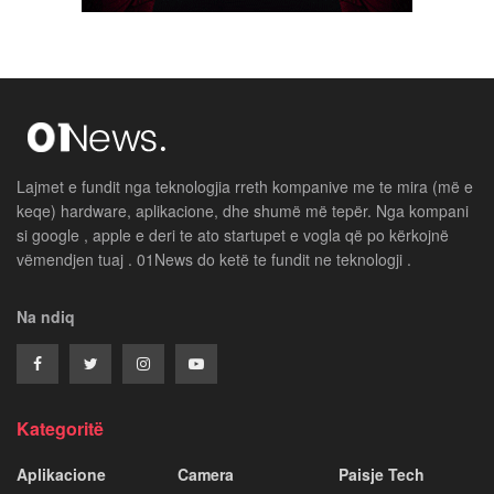
Lajmet e fundit nga teknologjia rreth kompanive me te mira (më e
keqe) hardware, aplikacione, dhe shumë më tepër. Nga kompani
si google , apple e deri te ato startupet e vogla që po kërkojnë
vëmendjen tuaj . 01News do ketë te fundit ne teknologji .
Na ndiq
Kategoritë
Aplikacione
Camera
Paisje Tech