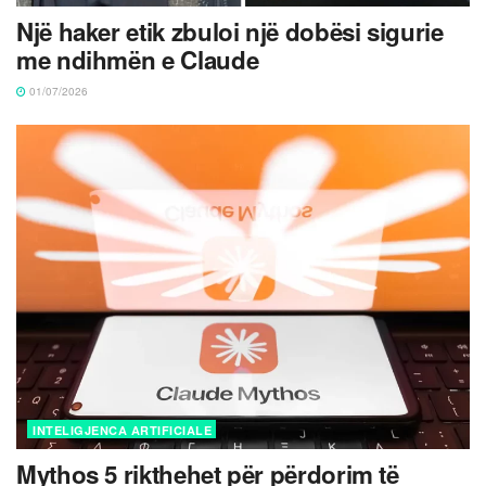
Një haker etik zbuloi një dobësi sigurie
me ndihmën e Claude
01/07/2026
INTELIGJENCA ARTIFICIALE
Mythos 5 rikthehet për përdorim të