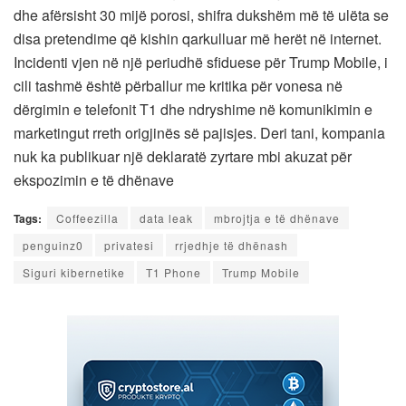
dhe afërsisht 30 mijë porosi, shifra dukshëm më të ulëta se
disa pretendime që kishin qarkulluar më herët në internet.
Incidenti vjen në një periudhë sfiduese për Trump Mobile, i
cili tashmë është përballur me kritika për vonesa në
dërgimin e telefonit T1 dhe ndryshime në komunikimin e
marketingut rreth origjinës së pajisjes. Deri tani, kompania
nuk ka publikuar një deklaratë zyrtare mbi akuzat për
ekspozimin e të dhënave
Tags:
Coffeezilla
data leak
mbrojtja e të dhënave
penguinz0
privatesi
rrjedhje të dhënash
Siguri kibernetike
T1 Phone
Trump Mobile