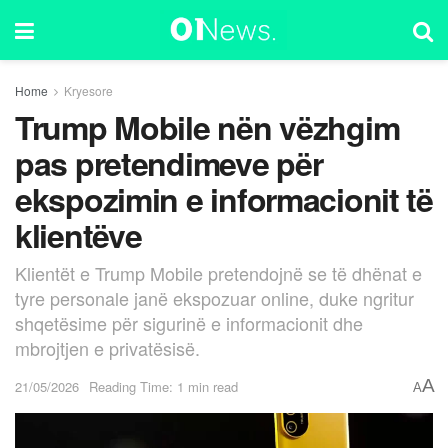
Home
Kryesore
Trump Mobile nën vëzhgim
pas pretendimeve për
ekspozimin e informacionit të
klientëve
Klientët e Trump Mobile pretendojnë se të dhënat e
tyre personale janë ekspozuar online, duke ngritur
shqetësime për sigurinë e informacionit dhe
mbrojtjen e privatësisë.
A
21/05/2026
Reading Time: 1 min read
A