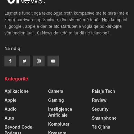
Lajmet e fundit nga teknologjia rreth kompanive me te mira (më e
keqe) hardware, aplikacione, dhe shumë më tepër. Nga kompani
si google , apple e deri te ato startupet e vogla që po kërkojnë
vëmendjen tuaj . 01News do ketë te fundit ne teknologji .
Na ndiq
Kategoritë
Aplikacione
Camera
Paisje Tech
Apple
Gaming
Review
Audio
Inteligjenca
Security
Artificiale
Auto
Smartphone
Kompiuter
Beyond Code
Të Gjitha
Podcast
Kryesore