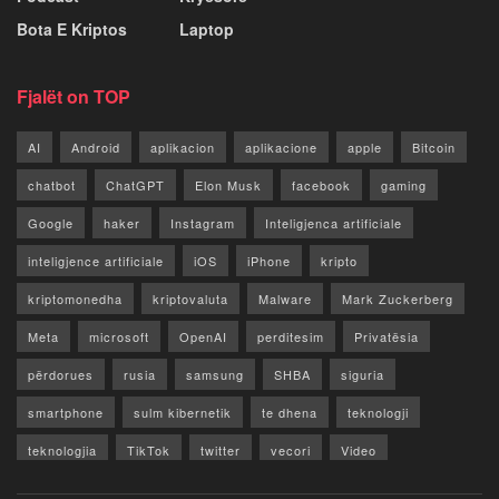
Bota E Kriptos
Laptop
Fjalët on TOP
AI
Android
aplikacion
aplikacione
apple
Bitcoin
chatbot
ChatGPT
Elon Musk
facebook
gaming
Google
haker
Instagram
Inteligjenca artificiale
inteligjence artificiale
iOS
iPhone
kripto
kriptomonedha
kriptovaluta
Malware
Mark Zuckerberg
Meta
microsoft
OpenAI
perditesim
Privatësia
përdorues
rusia
samsung
SHBA
siguria
smartphone
sulm kibernetik
te dhena
teknologji
teknologjia
TikTok
twitter
vecori
Video
WhatsApp
x
youtube