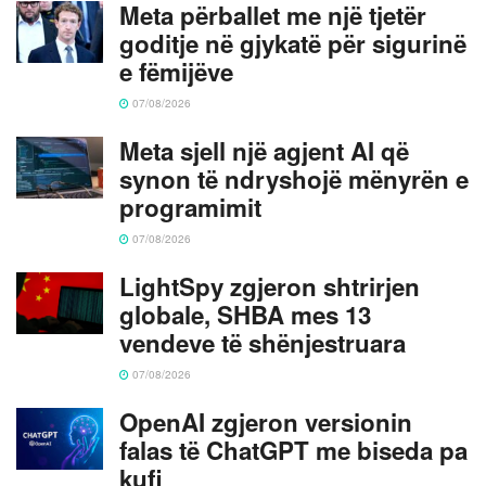
Meta përballet me një tjetër
goditje në gjykatë për sigurinë
e fëmijëve
07/08/2026
Meta sjell një agjent AI që
synon të ndryshojë mënyrën e
programimit
07/08/2026
LightSpy zgjeron shtrirjen
globale, SHBA mes 13
vendeve të shënjestruara
07/08/2026
OpenAI zgjeron versionin
falas të ChatGPT me biseda pa
kufi