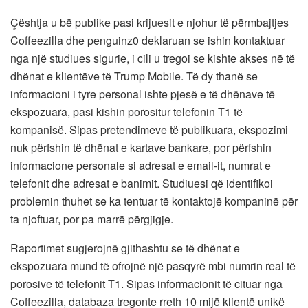
Çështja u bë publike pasi krijuesit e njohur të përmbajtjes
Coffeezilla dhe penguinz0 deklaruan se ishin kontaktuar
nga një studiues sigurie, i cili u tregoi se kishte akses në të
dhënat e klientëve të Trump Mobile. Të dy thanë se
informacioni i tyre personal ishte pjesë e të dhënave të
ekspozuara, pasi kishin porositur telefonin T1 të
kompanisë. Sipas pretendimeve të publikuara, ekspozimi
nuk përfshin të dhënat e kartave bankare, por përfshin
informacione personale si adresat e email-it, numrat e
telefonit dhe adresat e banimit. Studiuesi që identifikoi
problemin thuhet se ka tentuar të kontaktojë kompaninë për
ta njoftuar, por pa marrë përgjigje.
Raportimet sugjerojnë gjithashtu se të dhënat e
ekspozuara mund të ofrojnë një pasqyrë mbi numrin real të
porosive të telefonit T1. Sipas informacionit të cituar nga
Coffeezilla, databaza tregonte rreth 10 mijë klientë unikë