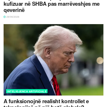
kufizuar në SHBA pas marrëveshjes me
qeverinë
29/06/2026
INTELIGJENCA ARTIFICIALE
A funksionojnë realisht kontrollet e