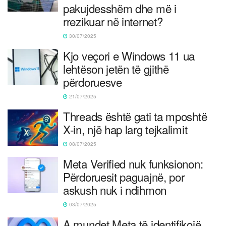
pakujdesshëm dhe më i
rrezikuar në internet?
30/07/2025
Kjo veçori e Windows 11 ua
lehtëson jetën të gjithë
përdoruesve
21/07/2025
Threads është gati ta mposhtë
X-in, një hap larg tejkalimit
08/07/2025
Meta Verified nuk funksionon:
Përdoruesit paguajnë, por
askush nuk i ndihmon
03/07/2025
A mundet Meta të identifikojë