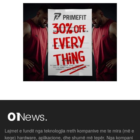
Lajmet e fundit nga teknologjia rreth kompanive me te mira (më e
keqe) hardware, aplikacione, dhe shumë më tepër. Nga kompani