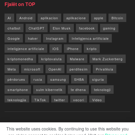
Fjalët on TOP
AI
Android
aplikacion
aplikacione
apple
Bitcoin
chatbot
ChatGPT
Elon Musk
facebook
gaming
Google
haker
Instagram
Inteligjenca artificiale
inteligjence artificiale
iOS
iPhone
kripto
kriptomonedha
kriptovaluta
Malware
Mark Zuckerberg
Meta
microsoft
OpenAI
perditesim
Privatësia
përdorues
rusia
samsung
SHBA
siguria
smartphone
sulm kibernetik
te dhena
teknologji
teknologjia
TikTok
twitter
vecori
Video
WhatsApp
x
youtube
Rreth Nesh
Reklamo
Privacy & Policy
Kontakt
This website uses cookies. By continuing to use this website you