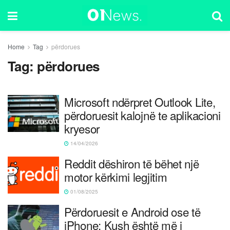
Home
Tag
përdorues
Tag:
përdorues
Microsoft ndërpret Outlook Lite,
përdoruesit kalojnë te aplikacioni
kryesor
14/04/2026
Reddit dëshiron të bëhet një
motor kërkimi legjitim
01/08/2025
Përdoruesit e Android ose të
iPhone: Kush është më i