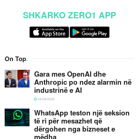
SHKARKO ZERO1 APP
On Top
.
Gara mes OpenAI dhe
Anthropic po ndez alarmin në
industrinë e AI
04/08/2026
WhatsApp teston një seksion
të ri për mesazhet që
dërgohen nga bizneset e
mëdha