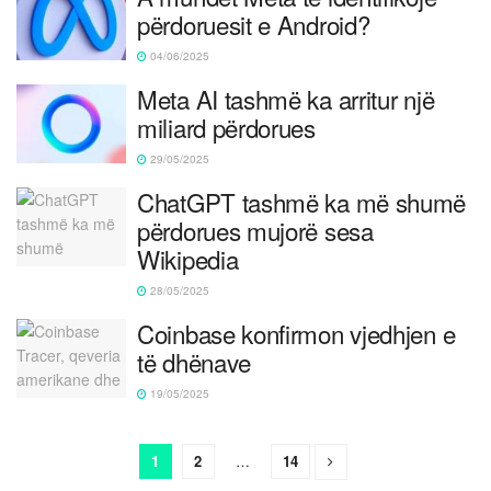
përdoruesit e Android?
04/06/2025
Meta AI tashmë ka arritur një
miliard përdorues
29/05/2025
ChatGPT tashmë ka më shumë
përdorues mujorë sesa
Wikipedia
28/05/2025
Coinbase konfirmon vjedhjen e
të dhënave
19/05/2025
1
2
…
14