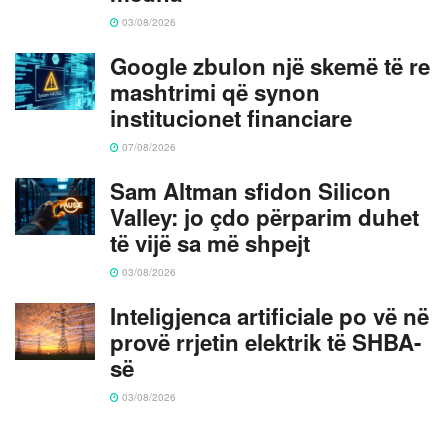
03/08/2026
Google zbulon një skemë të re
mashtrimi që synon
institucionet financiare
07/08/2026
Sam Altman sfidon Silicon
Valley: jo çdo përparim duhet
të vijë sa më shpejt
03/08/2026
Inteligjenca artificiale po vë në
provë rrjetin elektrik të SHBA-
së
03/08/2026