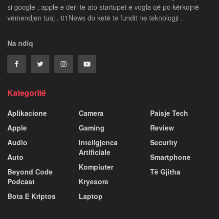
si google , apple e deri te ato startupet e vogla që po kërkojnë
vëmendjen tuaj . 01News do ketë te fundit ne teknologji .
Na ndiq
Kategoritë
Aplikacione
Camera
Paisje Tech
Apple
Gaming
Review
Audio
Inteligjenca
Security
Artificiale
Auto
Smartphone
Kompiuter
Beyond Code
Të Gjitha
Podcast
Kryesore
Bota E Kriptos
Laptop