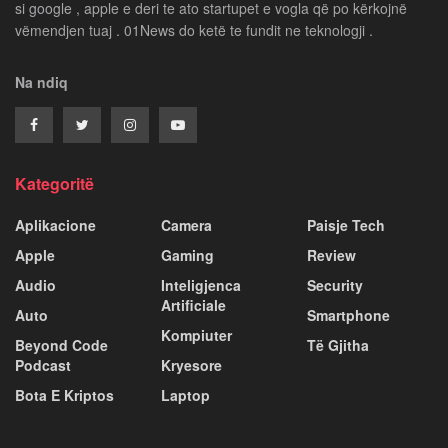
si google , apple e deri te ato startupet e vogla që po kërkojnë
vëmendjen tuaj . 01News do ketë te fundit ne teknologji .
Na ndiq
Kategoritë
Aplikacione
Camera
Paisje Tech
Apple
Gaming
Review
Audio
Inteligjenca
Security
Artificiale
Auto
Smartphone
Kompiuter
Beyond Code
Të Gjitha
Podcast
Kryesore
Bota E Kriptos
Laptop