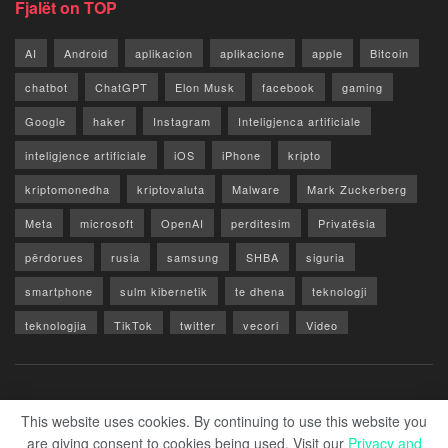
Fjalët on TOP
AI
Android
aplikacion
aplikacione
apple
Bitcoin
chatbot
ChatGPT
Elon Musk
facebook
gaming
Google
haker
Instagram
Inteligjenca artificiale
inteligjence artificiale
iOS
iPhone
kripto
kriptomonedha
kriptovaluta
Malware
Mark Zuckerberg
Meta
microsoft
OpenAI
perditesim
Privatësia
përdorues
rusia
samsung
SHBA
siguria
smartphone
sulm kibernetik
te dhena
teknologji
teknologjia
TikTok
twitter
vecori
Video
WhatsApp
x
youtube
Rreth Nesh
Reklamo
Privacy & Policy
Kontakt
This website uses cookies. By continuing to use this website you
are giving consent to cookies being used. Visit our
Privacy and
© 2026 Zero1.al - Part of techzero1.com