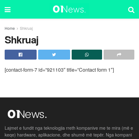
Home
Shkruaj
Shkruaj
[contact-form-7 id=”921103″ title=”Contact form 1″]
Lajmet e fundit nga teknologjia rreth kompanive me te mira (më e
keqe) hardware, aplikacione, dhe shumë më tepër. Nga kompani