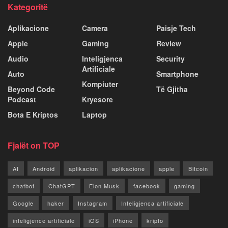
Kategoritë
Aplikacione
Camera
Paisje Tech
Apple
Gaming
Review
Audio
Inteligjenca
Security
Artificiale
Auto
Smartphone
Kompiuter
Beyond Code
Të Gjitha
Podcast
Kryesore
Bota E Kriptos
Laptop
Fjalët on TOP
AI
Android
aplikacion
aplikacione
apple
Bitcoin
chatbot
ChatGPT
Elon Musk
facebook
gaming
Google
haker
Instagram
Inteligjenca artificiale
inteligjence artificiale
iOS
iPhone
kripto