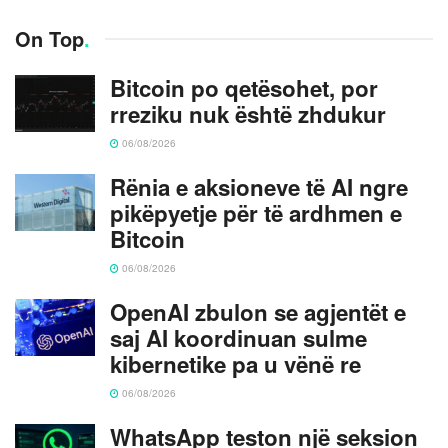
On Top
.
Bitcoin po qetësohet, por
rreziku nuk është zhdukur
06/08/2026
Rënia e aksioneve të AI ngre
pikëpyetje për të ardhmen e
Bitcoin
06/08/2026
OpenAI zbulon se agjentët e
saj AI koordinuan sulme
kibernetike pa u vënë re
06/08/2026
WhatsApp teston një seksion