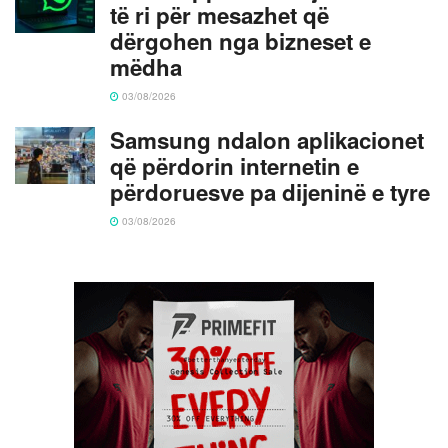
të ri për mesazhet që
dërgohen nga bizneset e
mëdha
03/08/2026
Samsung ndalon aplikacionet
që përdorin internetin e
përdoruesve pa dijeninë e tyre
03/08/2026