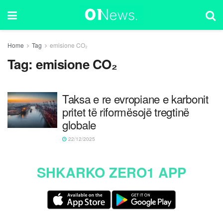
Home
Tag
emisione CO₂
Tag:
emisione CO₂
Taksa e re evropiane e karbonit
pritet të riformësojë tregtinë
globale
22/12/2025
SHKARKO ZERO1 APP