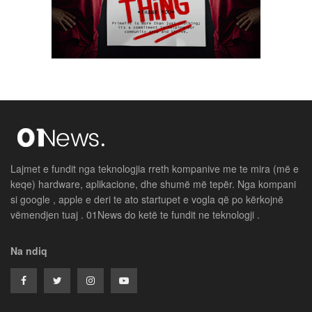
Lajmet e fundit nga teknologjia rreth kompanive me te mira (më e
keqe) hardware, aplikacione, dhe shumë më tepër. Nga kompani
si google , apple e deri te ato startupet e vogla që po kërkojnë
vëmendjen tuaj . 01News do ketë te fundit ne teknologji .
Na ndiq