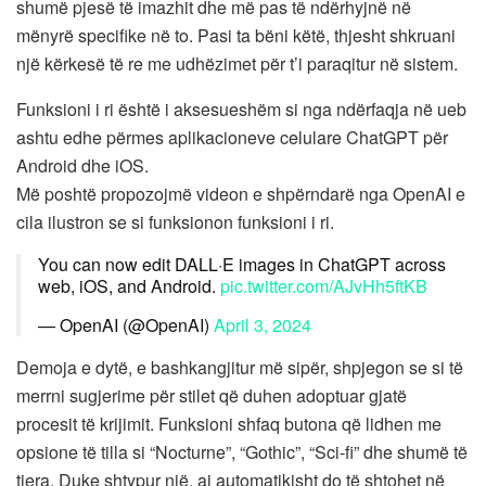
shumë pjesë të imazhit dhe më pas të ndërhyjnë në
mënyrë specifike në to. Pasi ta bëni këtë, thjesht shkruani
një kërkesë të re me udhëzimet për t’i paraqitur në sistem.
Funksioni i ri është i aksesueshëm si nga ndërfaqja në ueb
ashtu edhe përmes aplikacioneve celulare ChatGPT për
Android dhe iOS.
Më poshtë propozojmë videon e shpërndarë nga OpenAI e
cila ilustron se si funksionon funksioni i ri.
You can now edit DALL·E images in ChatGPT across
web, iOS, and Android.
pic.twitter.com/AJvHh5ftKB
— OpenAI (@OpenAI)
April 3, 2024
Demoja e dytë, e bashkangjitur më sipër, shpjegon se si të
merrni sugjerime për stilet që duhen adoptuar gjatë
procesit të krijimit. Funksioni shfaq butona që lidhen me
opsione të tilla si “Nocturne”, “Gothic”, “Sci-fi” dhe shumë të
tjera. Duke shtypur një, ai automatikisht do të shtohet në