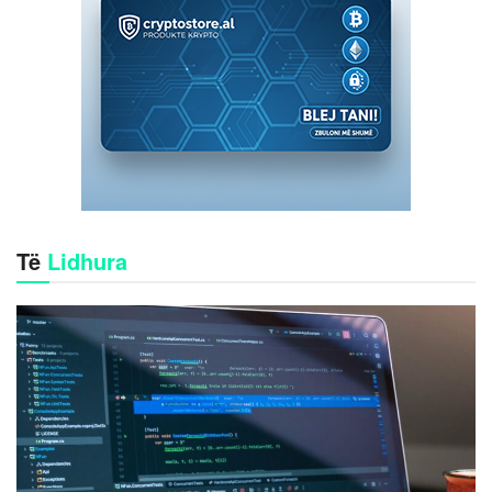
Të
Lidhura