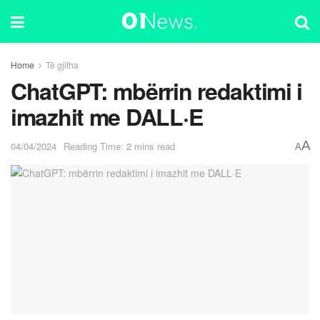
Home
Të gjitha
ChatGPT: mbërrin redaktimi i
imazhit me DALL·E
A
04/04/2024
Reading Time: 2 mins read
A