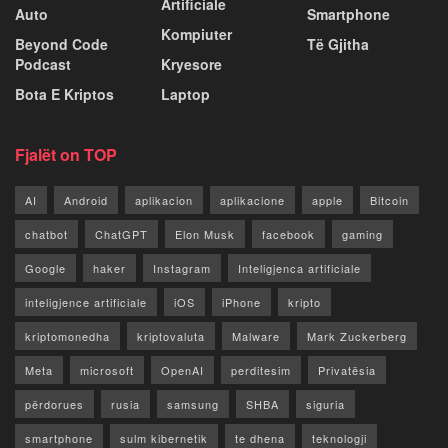
Artificiale
Auto
Smartphone
Kompiuter
Beyond Code
Të Gjitha
Podcast
Kryesore
Bota E Kriptos
Laptop
Fjalët on TOP
AI
Android
aplikacion
aplikacione
apple
Bitcoin
chatbot
ChatGPT
Elon Musk
facebook
gaming
Google
haker
Instagram
Inteligjenca artificiale
inteligjence artificiale
iOS
iPhone
kripto
kriptomonedha
kriptovaluta
Malware
Mark Zuckerberg
Meta
microsoft
OpenAI
perditesim
Privatësia
përdorues
rusia
samsung
SHBA
siguria
smartphone
sulm kibernetik
te dhena
teknologji