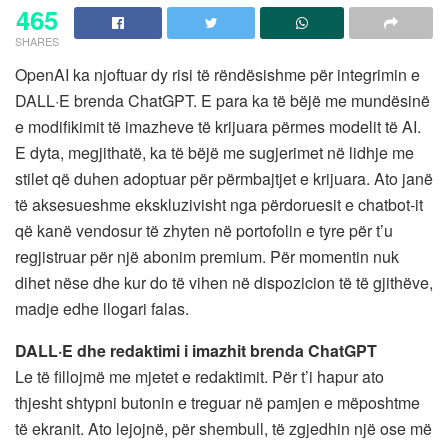
465
SHARES
OpenAI ka njoftuar dy risi të rëndësishme për integrimin e
DALL·E brenda ChatGPT. E para ka të bëjë me mundësinë
e modifikimit të imazheve të krijuara përmes modelit të AI.
E dyta, megjithatë, ka të bëjë me sugjerimet në lidhje me
stilet që duhen adoptuar për përmbajtjet e krijuara. Ato janë
të aksesueshme ekskluzivisht nga përdoruesit e chatbot-it
që kanë vendosur të zhyten në portofolin e tyre për t’u
regjistruar për një abonim premium. Për momentin nuk
dihet nëse dhe kur do të vihen në dispozicion të të gjithëve,
madje edhe llogari falas.
DALL·E dhe redaktimi i imazhit brenda ChatGPT
Le të fillojmë me mjetet e redaktimit. Për t’i hapur ato
thjesht shtypni butonin e treguar në pamjen e mëposhtme
të ekranit. Ato lejojnë, për shembull, të zgjedhin një ose më