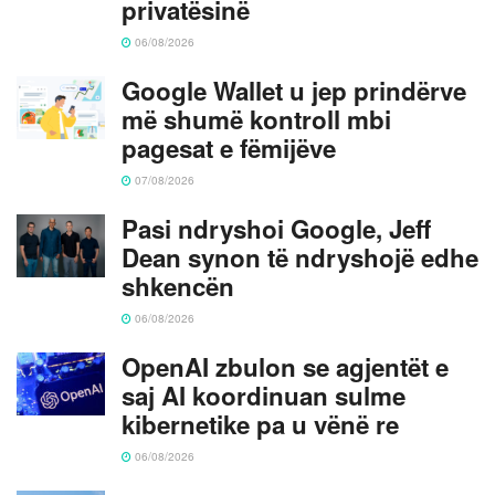
privatësinë
06/08/2026
Google Wallet u jep prindërve
më shumë kontroll mbi
pagesat e fëmijëve
07/08/2026
Pasi ndryshoi Google, Jeff
Dean synon të ndryshojë edhe
shkencën
06/08/2026
OpenAI zbulon se agjentët e
saj AI koordinuan sulme
kibernetike pa u vënë re
06/08/2026