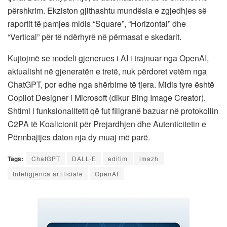
përshkrim. Ekziston gjithashtu mundësia e zgjedhjes së
raportit të pamjes midis “Square”, “Horizontal” dhe
“Vertical” për të ndërhyrë në përmasat e skedarit.
Kujtojmë se modeli gjenerues i AI i trajnuar nga OpenAI,
aktualisht në gjeneratën e tretë, nuk përdoret vetëm nga
ChatGPT, por edhe nga shërbime të tjera. Midis tyre është
Copilot Designer i Microsoft (dikur Bing Image Creator).
Shtimi i funksionalitetit që fut filigranë bazuar në protokollin
C2PA të Koalicionit për Prejardhjen dhe Autenticitetin e
Përmbajtjes daton nja dy muaj më parë.
Tags:
ChatGPT
DALL·E
editim
imazh
Inteligjenca artificiale
OpenAI