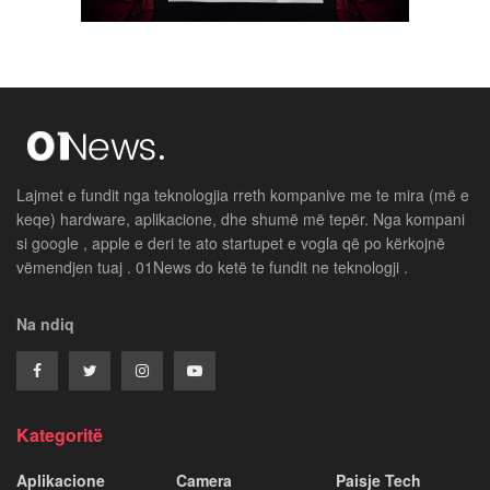
Lajmet e fundit nga teknologjia rreth kompanive me te mira (më e
keqe) hardware, aplikacione, dhe shumë më tepër. Nga kompani
si google , apple e deri te ato startupet e vogla që po kërkojnë
vëmendjen tuaj . 01News do ketë te fundit ne teknologji .
Na ndiq
Kategoritë
Aplikacione
Camera
Paisje Tech