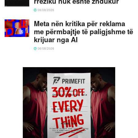
rreziku nuk është zhdukur
06/08/2026
Meta nën kritika për reklama
me përmbajtje të paligjshme të
krijuar nga AI
06/08/2026