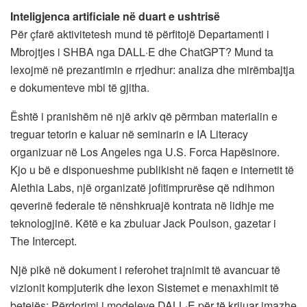
Inteligjenca artificiale në duart e ushtrisë
Për çfarë aktivitetesh mund të përfitojë Departamenti i
Mbrojtjes i SHBA nga DALL·E dhe ChatGPT? Mund ta
lexojmë në prezantimin e rrjedhur: analiza dhe mirëmbajtja
e dokumenteve mbi të gjitha.
Është i pranishëm në një arkiv që përmban materialin e
treguar tetorin e kaluar në seminarin e IA Literacy
organizuar në Los Angeles nga U.S. Forca Hapësinore.
Kjo u bë e disponueshme publikisht në faqen e internetit të
Alethia Labs, një organizatë jofitimprurëse që ndihmon
qeverinë federale të nënshkruajë kontrata në lidhje me
teknologjinë. Këtë e ka zbuluar Jack Poulson, gazetar i
The Intercept.
Një pikë në dokument i referohet trajnimit të avancuar të
vizionit kompjuterik dhe lexon Sistemet e menaxhimit të
betejës: Përdorimi i modeleve DALL·E për të krijuar imazhe