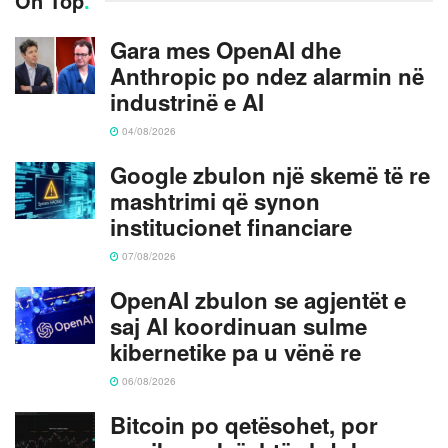
On Top
.
Gara mes OpenAI dhe
Anthropic po ndez alarmin në
industrinë e AI
04/08/2026
Google zbulon një skemë të re
mashtrimi që synon
institucionet financiare
07/08/2026
OpenAI zbulon se agjentët e
saj AI koordinuan sulme
kibernetike pa u vënë re
06/08/2026
Bitcoin po qetësohet, por