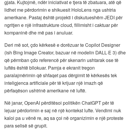
gjata. Kujtojmë, ndër iniciativat e tjera të zbatuara, atë që
lidhet me përdorimin e shikuesit HoloLens nga ushtria
amerikane. Pastaj është projekti i diskutueshëm JEDI për
ngritjen e një infrastrukture cloud, fillimisht i caktuar për
kompaninë dhe më pas i anuluar.
Deri më sot, çdo kërkesë e dorëzuar te Copilot Designer
(ish Bing Image Creator, bazuar në modelin DALL·E 3) dhe
që përmban çdo referencë për skenarin ushtarak ose të
luftës është bllokuar. Pamja e ekranit tregon
paralajmërimin që shfaqet pas dërgimit të kërkesës tek
inteligjenca artificiale për të krijuar një imazh që
përfaqëson ushtrinë amerikane në luftë.
Në janar, OpenAI përditësoi politikën ChatGPT për të
lejuar përdorimin e saj në një kontekst lufte. Vendimi nuk
kaloi pa u vënë re, aq sa çoi në organizimin e një proteste
para selisë së grupit.