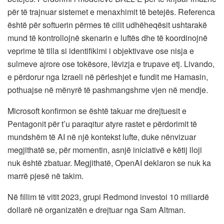
për të trajnuar sistemet e menaxhimit të betejës. Referenca
është për softuerin përmes të cilit udhëheqësit ushtarakë
mund të kontrollojnë skenarin e luftës dhe të koordinojnë
veprime të tilla si identifikimi i objektivave ose nisja e
sulmeve ajrore ose tokësore, lëvizja e trupave etj. Livando,
e përdorur nga Izraeli në përleshjet e fundit me Hamasin,
pothuajse në mënyrë të pashmangshme vjen në mendje.
Microsoft konfirmon se është takuar me drejtuesit e
Pentagonit për t’u paraqitur atyre rastet e përdorimit të
mundshëm të AI në një kontekst lufte, duke nënvizuar
megjithatë se, për momentin, asnjë iniciativë e këtij lloji
nuk është zbatuar. Megjithatë, OpenAI deklaron se nuk ka
marrë pjesë në takim.
Në fillim të vitit 2023, grupi Redmond investoi 10 miliardë
dollarë në organizatën e drejtuar nga Sam Altman.