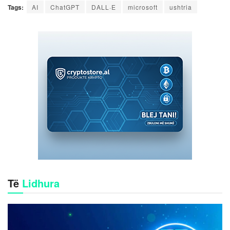
Tags:
AI
ChatGPT
DALL·E
microsoft
ushtria
Të
Lidhura