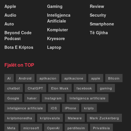
Apple
Gaming
Review
Audio
Inteligjenca
Security
Artificiale
Auto
Smartphone
Kompiuter
Beyond Code
Të Gjitha
Podcast
Kryesore
Bota E Kriptos
Laptop
Fjalët on TOP
AI
Android
aplikacion
aplikacione
apple
Bitcoin
chatbot
ChatGPT
Elon Musk
facebook
gaming
Google
haker
Instagram
Inteligjenca artificiale
inteligjence artificiale
iOS
iPhone
kripto
kriptomonedha
kriptovaluta
Malware
Mark Zuckerberg
Meta
microsoft
OpenAI
perditesim
Privatësia