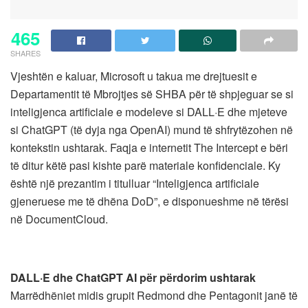
465
SHARES
Vjeshtën e kaluar, Microsoft u takua me drejtuesit e
Departamentit të Mbrojtjes së SHBA për të shpjeguar se si
inteligjenca artificiale e modeleve si DALL·E dhe mjeteve
si ChatGPT (të dyja nga OpenAI) mund të shfrytëzohen në
kontekstin ushtarak. Faqja e internetit The Intercept e bëri
të ditur këtë pasi kishte parë materiale konfidenciale. Ky
është një prezantim i titulluar “Inteligjenca artificiale
gjeneruese me të dhëna DoD”, e disponueshme në tërësi
në DocumentCloud.
DALL·E dhe ChatGPT AI për përdorim ushtarak
Marrëdhëniet midis grupit Redmond dhe Pentagonit janë të