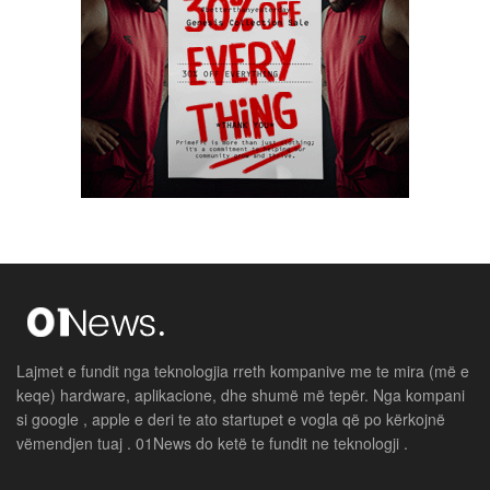
Lajmet e fundit nga teknologjia rreth kompanive me te mira (më e
keqe) hardware, aplikacione, dhe shumë më tepër. Nga kompani
si google , apple e deri te ato startupet e vogla që po kërkojnë
vëmendjen tuaj . 01News do ketë te fundit ne teknologji .