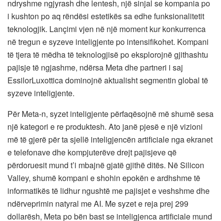
ndryshme ngjyrash dhe lentesh, një sinjal se kompania po
i kushton po aq rëndësi estetikës sa edhe funksionalitetit
teknologjik. Lançimi vjen në një moment kur konkurrenca
në tregun e syzeve inteligjente po intensifikohet. Kompani
të tjera të mëdha të teknologjisë po eksplorojnë gjithashtu
pajisje të ngjashme, ndërsa Meta dhe partneri i saj
EssilorLuxottica dominojnë aktualisht segmentin global të
syzeve inteligjente.
Për Meta-n, syzet inteligjente përfaqësojnë më shumë sesa
një kategori e re produktesh. Ato janë pjesë e një vizioni
më të gjerë për ta sjellë inteligjencën artificiale nga ekranet
e telefonave dhe kompjuterëve drejt pajisjeve që
përdoruesit mund t’i mbajnë gjatë gjithë ditës. Në Silicon
Valley, shumë kompani e shohin epokën e ardhshme të
informatikës të lidhur ngushtë me pajisjet e veshshme dhe
ndërveprimin natyral me AI. Me syzet e reja prej 299
dollarësh, Meta po bën bast se inteligjenca artificiale mund