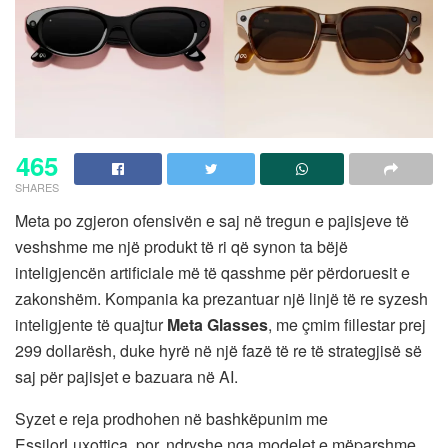
465
SHARES
Meta po zgjeron ofensivën e saj në tregun e pajisjeve të
veshshme me një produkt të ri që synon ta bëjë
inteligjencën artificiale më të qasshme për përdoruesit e
zakonshëm. Kompania ka prezantuar një linjë të re syzesh
inteligjente të quajtur
Meta Glasses
, me çmim fillestar prej
299 dollarësh, duke hyrë në një fazë të re të strategjisë së
saj për pajisjet e bazuara në AI.
Syzet e reja prodhohen në bashkëpunim me
EssilorLuxottica, por, ndryshe nga modelet e mëparshme,