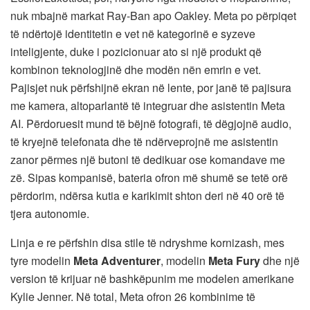
nuk mbajnë markat Ray-Ban apo Oakley. Meta po përpiqet
të ndërtojë identitetin e vet në kategorinë e syzeve
inteligjente, duke i pozicionuar ato si një produkt që
kombinon teknologjinë dhe modën nën emrin e vet.
Pajisjet nuk përfshijnë ekran në lente, por janë të pajisura
me kamera, altoparlantë të integruar dhe asistentin Meta
AI. Përdoruesit mund të bëjnë fotografi, të dëgjojnë audio,
të kryejnë telefonata dhe të ndërveprojnë me asistentin
zanor përmes një butoni të dedikuar ose komandave me
zë. Sipas kompanisë, bateria ofron më shumë se tetë orë
përdorim, ndërsa kutia e karikimit shton deri në 40 orë të
tjera autonomie.
Linja e re përfshin disa stile të ndryshme kornizash, mes
tyre modelin
Meta Adventurer
, modelin
Meta Fury
dhe një
version të krijuar në bashkëpunim me modelen amerikane
Kylie Jenner. Në total, Meta ofron 26 kombinime të