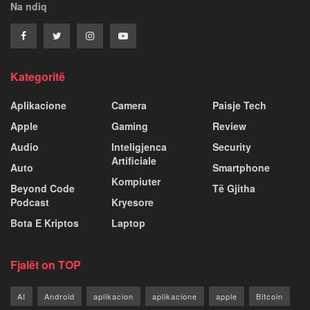
Na ndiq
Kategoritë
Aplikacione
Camera
Paisje Tech
Apple
Gaming
Review
Audio
Inteligjenca
Security
Artificiale
Auto
Smartphone
Kompiuter
Beyond Code
Të Gjitha
Podcast
Kryesore
Bota E Kriptos
Laptop
Fjalët on TOP
AI
Android
aplikacion
aplikacione
apple
Bitcoin