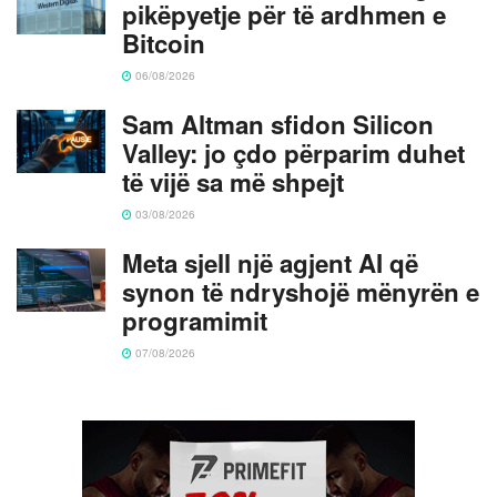
pikëpyetje për të ardhmen e
Bitcoin
06/08/2026
Sam Altman sfidon Silicon
Valley: jo çdo përparim duhet
të vijë sa më shpejt
03/08/2026
Meta sjell një agjent AI që
synon të ndryshojë mënyrën e
programimit
07/08/2026