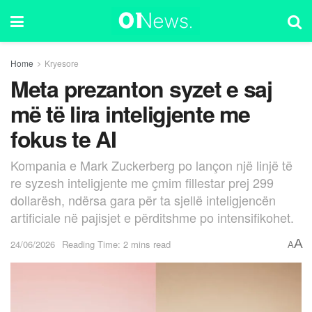
Home
Kryesore
Meta prezanton syzet e saj
më të lira inteligjente me
fokus te AI
Kompania e Mark Zuckerberg po lançon një linjë të
re syzesh inteligjente me çmim fillestar prej 299
dollarësh, ndërsa gara për ta sjellë inteligjencën
artificiale në pajisjet e përditshme po intensifikohet.
A
24/06/2026
Reading Time: 2 mins read
A