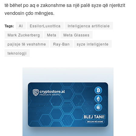
të bëhet po aq e zakonshme sa një palë syze që njerëzit
vendosin çdo mëngjes.
Tags:
AI
EssilorLuxottica
Inteligjenca artificiale
Mark Zuckerberg
Meta
Meta Glasses
pajisje të veshshme
Ray-Ban
syze inteligjente
teknologji