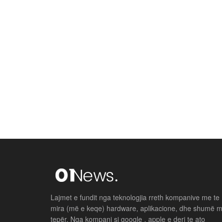
Lajmet e fundit nga teknologjia rreth kompanive me te
mira (më e keqe) hardware, aplikacione, dhe shumë 
tepër. Nga kompani si google , apple e deri te ato