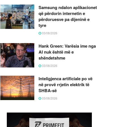
Samsung ndalon aplikacionet
që përdorin internetin e
përdoruesve pa dijeninë e
tyre
03/08/2026
Hank Green: Varësia ime nga
AI nuk është më e
shëndetshme
03/08/2026
Inteligjenca artificiale po vë
në provë rrjetin elektrik të
SHBA-së
03/08/2026