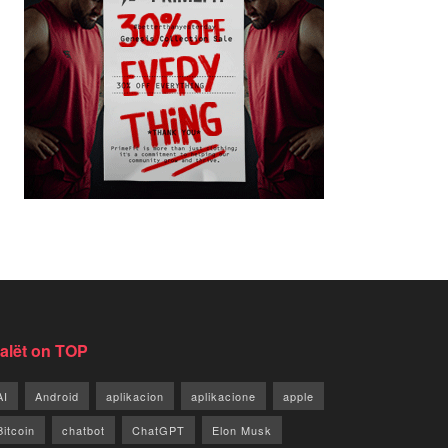
jalët on TOP
AI
Android
aplikacion
aplikacione
apple
Bitcoin
chatbot
ChatGPT
Elon Musk