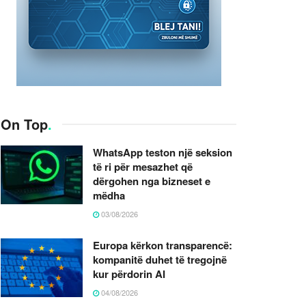
On Top
.
WhatsApp teston një seksion
të ri për mesazhet që
dërgohen nga bizneset e
mëdha
03/08/2026
Europa kërkon transparencë:
kompanitë duhet të tregojnë
kur përdorin AI
04/08/2026