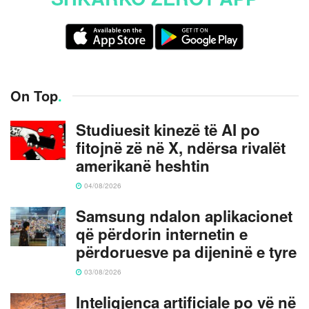
On Top
.
Studiuesit kinezë të AI po
fitojnë zë në X, ndërsa rivalët
amerikanë heshtin
04/08/2026
Samsung ndalon aplikacionet
që përdorin internetin e
përdoruesve pa dijeninë e tyre
03/08/2026
Inteligjenca artificiale po vë në