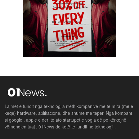
Lajmet e fundit nga teknologjia rreth kompanive me te mira (më e
keqe) hardware, aplikacione, dhe shumë më tepër. Nga kompani
si google , apple e deri te ato startupet e vogla që po kërkojnë
vëmendjen tuaj . 01News do ketë te fundit ne teknologji .