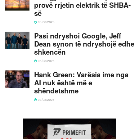
provë rrjetin elektrik të SHBA-
së
03/08/2026
Pasi ndryshoi Google, Jeff
Dean synon të ndryshojë edhe
shkencën
06/08/2026
Hank Green: Varësia ime nga
AI nuk është më e
shëndetshme
03/08/2026