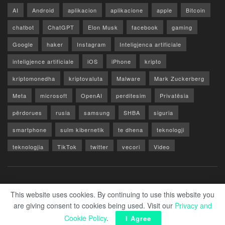
AI
Android
aplikacion
aplikacione
apple
Bitcoin
chatbot
ChatGPT
Elon Musk
facebook
gaming
Google
haker
Instagram
Inteligjenca artificiale
inteligjence artificiale
iOS
iPhone
kripto
kriptomonedha
kriptovaluta
Malware
Mark Zuckerberg
Meta
microsoft
OpenAI
perditesim
Privatësia
përdorues
rusia
samsung
SHBA
siguria
smartphone
sulm kibernetik
te dhena
teknologji
teknologjia
TikTok
twitter
vecori
Video
WhatsApp
x
youtube
Rreth Nesh
Reklamo
Privacy & Policy
Kontakt
This website uses cookies. By continuing to use this website you
are giving consent to cookies being used. Visit our
Privacy and
© 2026 Zero1.al - Part of techzero1.com
Cookie Policy
.
I Agree