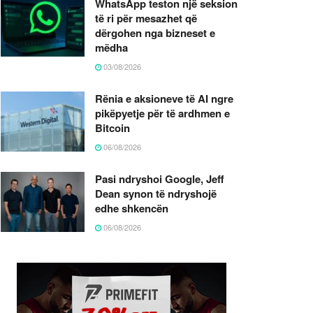
WhatsApp teston një seksion
të ri për mesazhet që
dërgohen nga bizneset e
mëdha
03/08/2026
Rënia e aksioneve të AI ngre
pikëpyetje për të ardhmen e
Bitcoin
06/08/2026
Pasi ndryshoi Google, Jeff
Dean synon të ndryshojë
edhe shkencën
06/08/2026