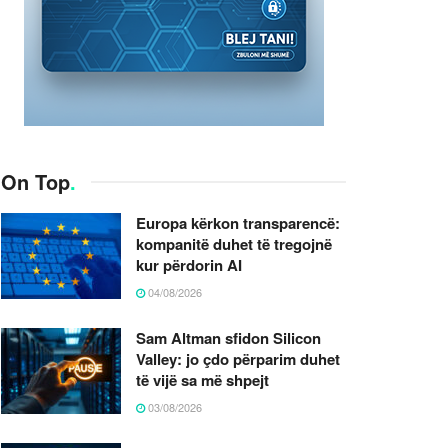
On Top
.
Europa kërkon transparencë:
kompanitë duhet të tregojnë
kur përdorin AI
04/08/2026
Sam Altman sfidon Silicon
Valley: jo çdo përparim duhet
të vijë sa më shpejt
03/08/2026