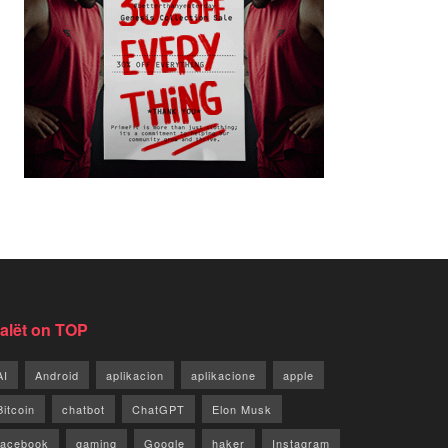
jalët on TOP
AI
Android
aplikacion
aplikacione
apple
Bitcoin
chatbot
ChatGPT
Elon Musk
facebook
gaming
Google
haker
Instagram