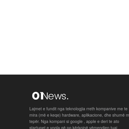
Lajmet e fundit nga teknologjia rreth kompanive me te
mira (më e keqe) hardware, aplikacione, dhe shumë 
tepër. Nga kompani si google , apple e deri te ato
startupet e vogla që po kërkojnë vëmendjen tuaj .