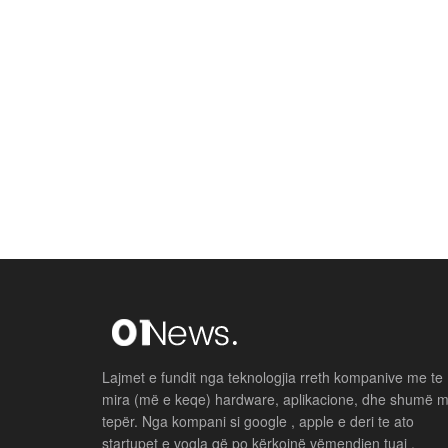
Lajmet e fundit nga teknologjia rreth kompanive me te
mira (më e keqe) hardware, aplikacione, dhe shumë 
tepër. Nga kompani si google , apple e deri te ato
startupet e vogla që po kërkojnë vëmendjen tuaj .