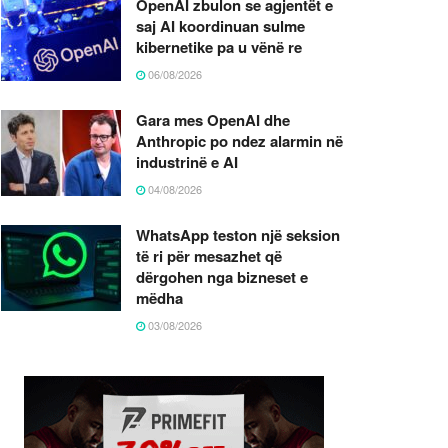
OpenAI zbulon se agjentët e
saj AI koordinuan sulme
kibernetike pa u vënë re
06/08/2026
Gara mes OpenAI dhe
Anthropic po ndez alarmin në
industrinë e AI
04/08/2026
WhatsApp teston një seksion
të ri për mesazhet që
dërgohen nga bizneset e
mëdha
03/08/2026