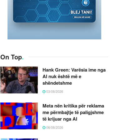
On Top
.
Hank Green: Varësia ime nga
AI nuk është më e
shëndetshme
03/08/2026
Meta nën kritika për reklama
me përmbajtje të paligjshme
të krijuar nga AI
06/08/2026