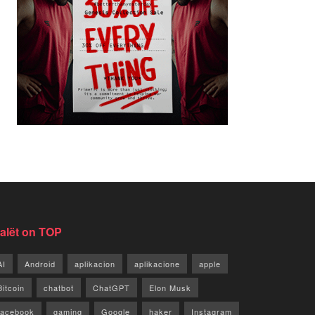
jalët on TOP
AI
Android
aplikacion
aplikacione
apple
Bitcoin
chatbot
ChatGPT
Elon Musk
facebook
gaming
Google
haker
Instagram