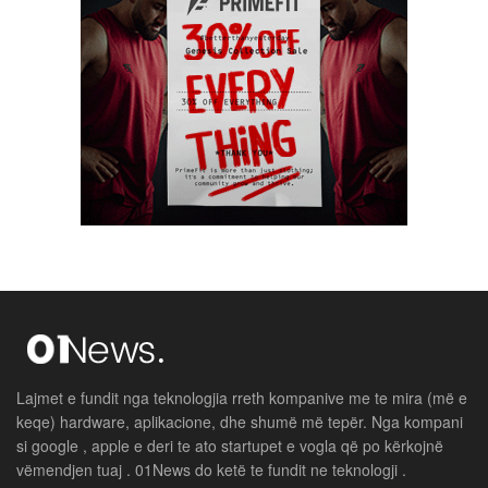
Lajmet e fundit nga teknologjia rreth kompanive me te mira (më e
keqe) hardware, aplikacione, dhe shumë më tepër. Nga kompani
si google , apple e deri te ato startupet e vogla që po kërkojnë
vëmendjen tuaj . 01News do ketë te fundit ne teknologji .