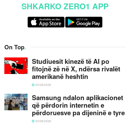
SHKARKO ZERO1 APP
On Top
.
Studiuesit kinezë të AI po
fitojnë zë në X, ndërsa rivalët
amerikanë heshtin
04/08/2026
Samsung ndalon aplikacionet
që përdorin internetin e
përdoruesve pa dijeninë e tyre
03/08/2026