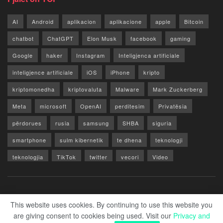
AI
Android
aplikacion
aplikacione
apple
Bitcoin
chatbot
ChatGPT
Elon Musk
facebook
gaming
Google
haker
Instagram
Inteligjenca artificiale
inteligjence artificiale
iOS
iPhone
kripto
kriptomonedha
kriptovaluta
Malware
Mark Zuckerberg
Meta
microsoft
OpenAI
perditesim
Privatësia
përdorues
rusia
samsung
SHBA
siguria
smartphone
sulm kibernetik
te dhena
teknologji
teknologjia
TikTok
twitter
vecori
Video
WhatsApp
x
youtube
Rreth Nesh
Reklamo
Privacy & Policy
Kontakt
This website uses cookies. By continuing to use this website you
are giving consent to cookies being used. Visit our
Privacy and
© 2026 Zero1.al - Part of techzero1.com