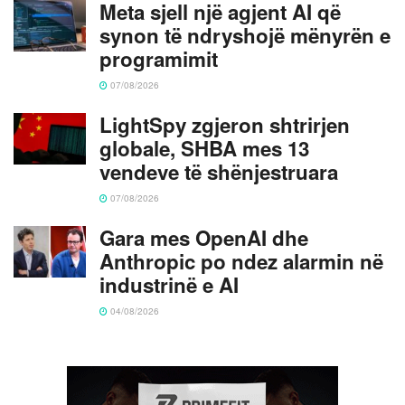
Meta sjell një agjent AI që
synon të ndryshojë mënyrën e
programimit
07/08/2026
LightSpy zgjeron shtrirjen
globale, SHBA mes 13
vendeve të shënjestruara
07/08/2026
Gara mes OpenAI dhe
Anthropic po ndez alarmin në
industrinë e AI
04/08/2026