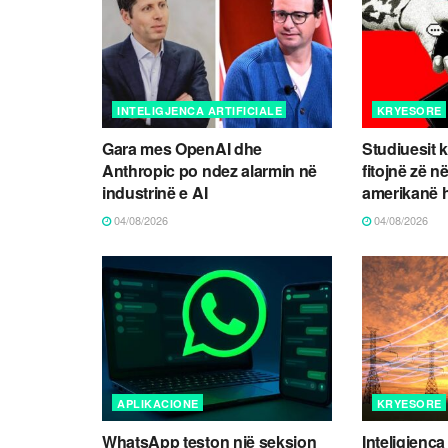
INTELIGJENCA ARTIFICIALE
KRYESORE
Gara mes OpenAI dhe
Studiuesit k
Anthropic po ndez alarmin në
fitojnë zë n
industrinë e AI
amerikanë 
04/08/2026
04/08/2026
APLIKACIONE
KRYESORE
WhatsApp teston një seksion
Inteligjenca 