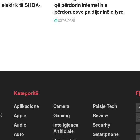
n elektrik të SHBA-
që përdorin internetin e
përdoruesve pa dijeninë e tyre
03/08/2026
Kategoritë
F
Aplikacione
Camera
Paisje Tech
më
Apple
Gaming
Review
Audio
Inteligjenca
Security
Artificiale
Auto
Smartphone