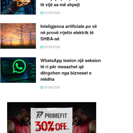
të vijë sa më shpejt
03/08/2026
Inteligjenca artificiale po vë
në provë rrjetin elektrik të
SHBA-së
03/08/2026
WhatsApp teston një seksion
të ri për mesazhet që
dërgohen nga bizneset e
mëdha
03/08/2026