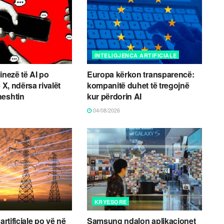
INTELIGJENCA ARTIFICIALE
inezë të AI po
Europa kërkon transparencë:
ë X, ndërsa rivalët
kompanitë duhet të tregojnë
heshtin
kur përdorin AI
04/08/2026
KRYESORE
artificiale po vë në
Samsung ndalon aplikacionet