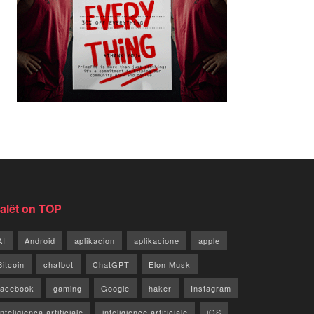
jalët on TOP
AI
Android
aplikacion
aplikacione
apple
Bitcoin
chatbot
ChatGPT
Elon Musk
facebook
gaming
Google
haker
Instagram
Inteligjenca artificiale
inteligjence artificiale
iOS