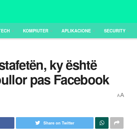
TECH
KOMPIUTER
APLIKACIONE
SECURITY
tafetën, ky është
pullor pas Facebook
A
A
Share on Twitter