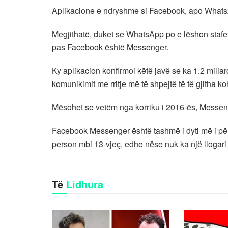
Aplikacione e ndryshme si Facebook, apo Whats
Megjithatë, duket se WhatsApp po e lëshon stafet
pas Facebook është Messenger.
Ky aplikacion konfirmoi këtë javë se ka 1.2 milia
komunikimit me rritje më të shpejtë të të gjitha k
Mësohet se vetëm nga korriku i 2016-ës, Messenger
Facebook Messenger është tashmë i dyti më i për
person mbi 13-vjeç, edhe nëse nuk ka një llogar
Të
Lidhura