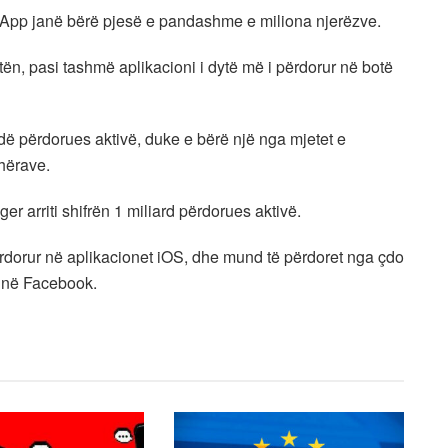
App janë bërë pjesë e pandashme e miliona njerëzve.
ën, pasi tashmë aplikacioni i dytë më i përdorur në botë
rdë përdorues aktivë, duke e bërë një nga mjetet e
ohërave.
 arriti shifrën 1 miliard përdorues aktivë.
dorur në aplikacionet iOS, dhe mund të përdoret nga çdo
i në Facebook.