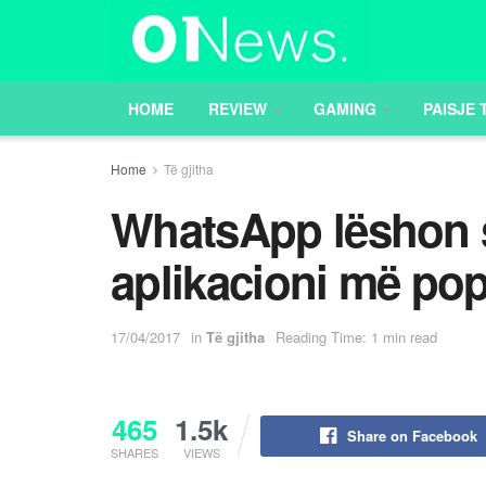
HOME
REVIEW
GAMING
PAISJE 
Home
Të gjitha
WhatsApp lëshon s
aplikacioni më po
17/04/2017
in
Të gjitha
Reading Time: 1 min read
465
1.5k
Share on Facebook
SHARES
VIEWS