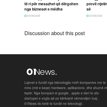
të ri për mesazhet që dërgohen
provë rrjeti
nga bizneset e mëdha
së
03/08/2026
03/08/2026
Discussion about this post
Lajmet e fundit nga teknologjia rreth kompanive me te
mira (më e keqe) hardware, aplikacione, dhe shumë 
tepër. Nga kompani si google , apple e deri te ato
startupet e vogla që po kërkojnë vëmendjen tuaj .
01News do ketë te fundit ne teknologji .