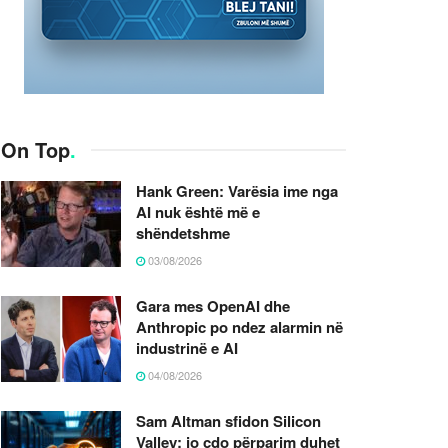
On Top
.
Hank Green: Varësia ime nga
AI nuk është më e
shëndetshme
03/08/2026
Gara mes OpenAI dhe
Anthropic po ndez alarmin në
industrinë e AI
04/08/2026
Sam Altman sfidon Silicon
Valley: jo çdo përparim duhet