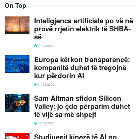
On Top
.
Inteligjenca artificiale po vë në
provë rrjetin elektrik të SHBA-
së
03/08/2026
Europa kërkon transparencë:
kompanitë duhet të tregojnë
kur përdorin AI
04/08/2026
Sam Altman sfidon Silicon
Valley: jo çdo përparim duhet
të vijë sa më shpejt
03/08/2026
Studiuesit kinezë të AI po