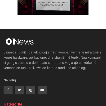
Lajmet e fundit nga teknologjia rreth kompanive me te mira (më e
keqe) hardware, aplikacione, dhe shumë më tepër. Nga kompani
si google , apple e deri te ato startupet e vogla që po kërkojnë
vëmendjen tuaj . 01News do ketë te fundit ne teknologji .
Na ndiq
Kategoritë