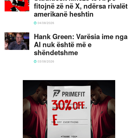
fitojnë zë në X, ndërsa rivalët
amerikanë heshtin
04/08/2026
Hank Green: Varësia ime nga
AI nuk është më e
shëndetshme
03/08/2026