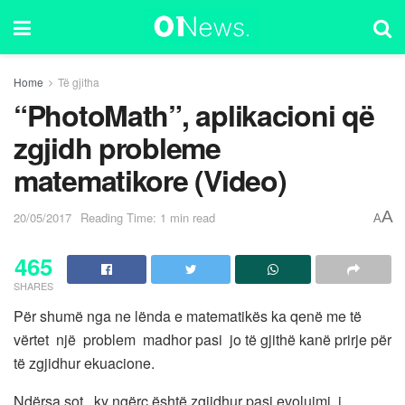
Home
Të gjitha
“PhotoMath”, aplikacioni që
zgjidh probleme
matematikore (Video)
A
20/05/2017
Reading Time: 1 min read
A
465
SHARES
Për shumë nga ne lënda e matematikës ka qenë me të
vërtet një problem madhor pasi jo të gjithë kanë prirje për
të zgjidhur ekuacione.
Ndërsa sot, ky ngërç është zgjidhur pasi evoluimi i