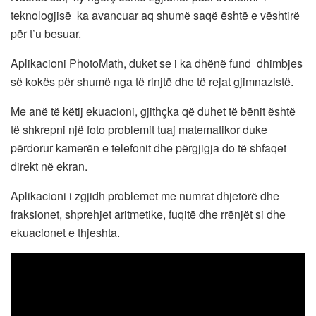
teknologjisë ka avancuar aq shumë saqë është e vështirë
për t’u besuar.
Aplikacioni PhotoMath, duket se i ka dhënë fund dhimbjes
së kokës për shumë nga të rinjtë dhe të rejat gjimnazistë.
Me anë të këtij ekuacioni, gjithçka që duhet të bënit është
të shkrepni një foto problemit tuaj matematikor duke
përdorur kamerën e telefonit dhe përgjigja do të shfaqet
direkt në ekran.
Aplikacioni i zgjidh problemet me numrat dhjetorë dhe
fraksionet, shprehjet aritmetike, fuqitë dhe rrënjët si dhe
ekuacionet e thjeshta.