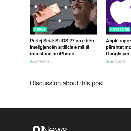
APPLE
KRYESORE
Përtej Siri-t: Si iOS 27 po e bën
Apple rapor
inteligjencën artificiale më të
përshtat mo
dobishme në iPhone
Google për
22/06/2026
29/05/2026
Discussion about this post