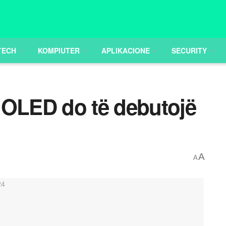
TECH
KOMPIUTER
APLIKACIONE
SECURITY
 OLED do të debutojë
A
A