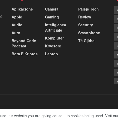
Aplikacione
Camera
Paisje Tech
më
Apple
Gaming
Review
Audio
Inteligjenca
Security
Artificiale
Auto
Smartphone
Kompiuter
Beyond Code
Të Gjitha
Podcast
Kryesore
Bota E Kriptos
Laptop
 use this website you are giving consent to cookies being used. Visit ou