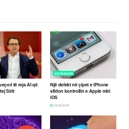
KRYESORE
veçori të reja AI që
Një defekt në çipet e iPhone
ej Sirit
sfidon kontrollin e Apple mbi
iOS
24/06/2026