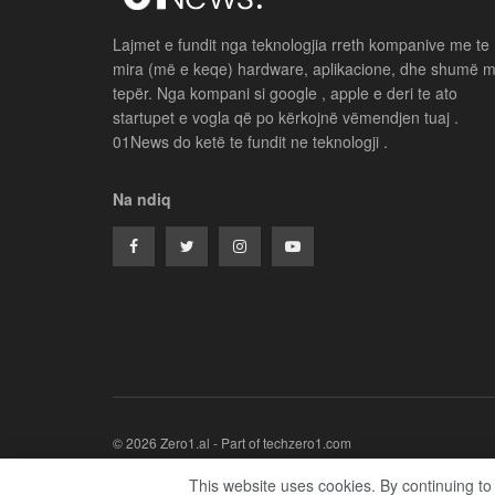
Lajmet e fundit nga teknologjia rreth kompanive me te
mira (më e keqe) hardware, aplikacione, dhe shumë 
tepër. Nga kompani si google , apple e deri te ato
startupet e vogla që po kërkojnë vëmendjen tuaj .
01News do ketë te fundit ne teknologji .
Na ndiq
© 2026 Zero1.al - Part of techzero1.com
This website uses cookies. By continuing to