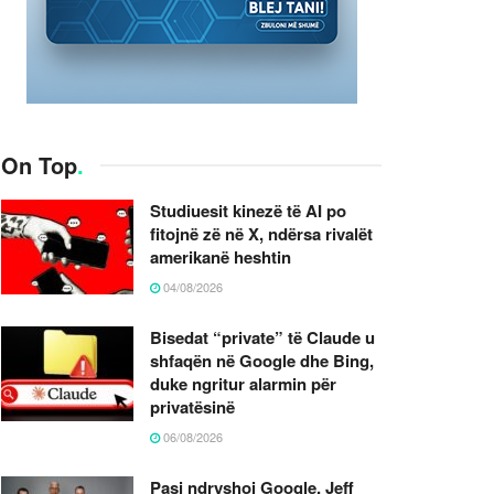
On Top
.
Studiuesit kinezë të AI po
fitojnë zë në X, ndërsa rivalët
amerikanë heshtin
04/08/2026
Bisedat “private” të Claude u
shfaqën në Google dhe Bing,
duke ngritur alarmin për
privatësinë
06/08/2026
Pasi ndryshoi Google, Jeff