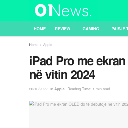
HOME
REVIEW
GAMING
PAISJE 
Home
Apple
iPad Pro me ekran
në vitin 2024
20/10/2022
in
Apple
Reading Time: 1 min read