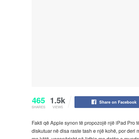
465
1.5k
Share on Facebook
SHARES
VIEWS
Fakti që Apple synon të propozojë një iPad Pro t
diskutuar në disa raste tash e një kohë, por deri 
me këtë, veçanërisht në lidhje me datën e mundsh