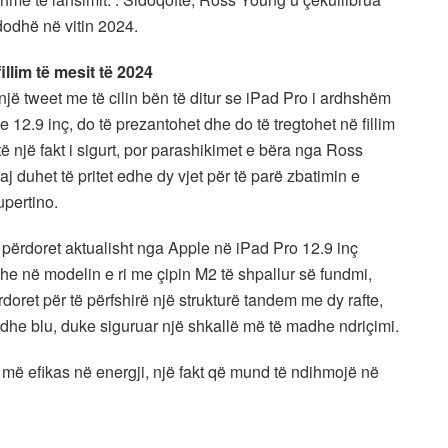
dodhë në vitin 2024.
llim të mesit të 2024
një tweet me të cilin bën të ditur se iPad Pro i ardhshëm
12.9 inç, do të prezantohet dhe do të tregtohet në fillim
të një fakt i sigurt, por parashikimet e bëra nga Ross
duhet të pritet edhe dy vjet për të parë zbatimin e
upertino.
përdoret aktualisht nga Apple në iPad Pro 12.9 inç
edhe në modelin e ri me çipin M2 të shpallur së fundmi,
oret për të përfshirë një strukturë tandem me dy rafte,
e dhe blu, duke siguruar një shkallë më të madhe ndriçimi.
ë efikas në energji, një fakt që mund të ndihmojë në