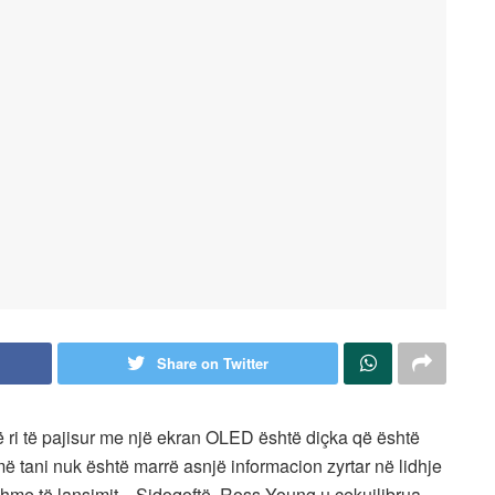
Share on Twitter
ë ri të pajisur me një ekran OLED është diçka që është
më tani nuk është marrë asnjë informacion zyrtar në lidhje
me të lansimit. . Sidoqoftë, Ross Young u çekuilibrua