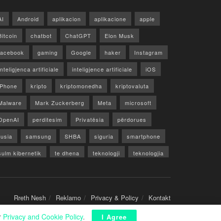
AI
Android
aplikacion
aplikacione
apple
Bitcoin
chatbot
ChatGPT
Elon Musk
facebook
gaming
Google
haker
Instagram
Inteligjenca artificiale
inteligjence artificiale
iOS
iPhone
kripto
kriptomonedha
kriptovaluta
Malware
Mark Zuckerberg
Meta
microsoft
OpenAI
perditesim
Privatësia
përdorues
rusia
samsung
SHBA
siguria
smartphone
sulm kibernetik
te dhena
teknologji
teknologjia
TikTok
twitter
vecori
Video
WhatsApp
x
youtube
Rreth Nesh
Reklamo
Privacy & Policy
Kontakt
r
Privacy and Cookie Policy
.
I Agree