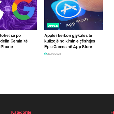
APPLE
tohet se po
Apple i kërkon gjykatës të
delin Gemini të
kufizojë ndikimin e çështjes
 iPhone
Epic Games në App Store
25/05/2026
Kategoritë
F