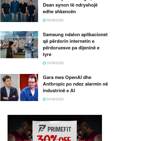
Dean synon të ndryshojë
edhe shkencën
06/08/2026
Samsung ndalon aplikacionet
që përdorin internetin e
përdoruesve pa dijeninë e
tyre
03/08/2026
Gara mes OpenAI dhe
Anthropic po ndez alarmin në
industrinë e AI
04/08/2026