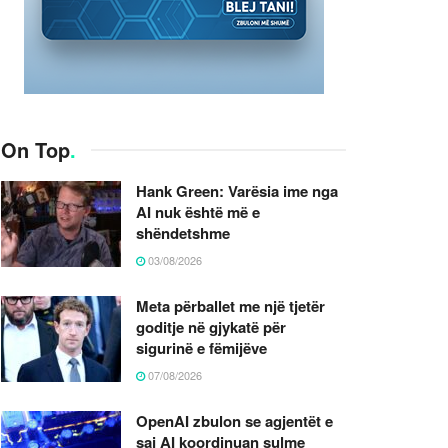
On Top
.
Hank Green: Varësia ime nga
AI nuk është më e
shëndetshme
03/08/2026
Meta përballet me një tjetër
goditje në gjykatë për
sigurinë e fëmijëve
07/08/2026
OpenAI zbulon se agjentët e
saj AI koordinuan sulme