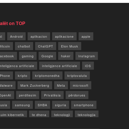
jalët on TOP
AI
Android
aplikacion
aplikacione
apple
Bitcoin
chatbot
ChatGPT
Elon Musk
facebook
gaming
Google
haker
Instagram
Inteligjenca artificiale
inteligjence artificiale
iOS
iPhone
kripto
kriptomonedha
kriptovaluta
Malware
Mark Zuckerberg
Meta
microsoft
OpenAI
perditesim
Privatësia
përdorues
rusia
samsung
SHBA
siguria
smartphone
sulm kibernetik
te dhena
teknologji
teknologjia
TikTok
twitter
vecori
Video
WhatsApp