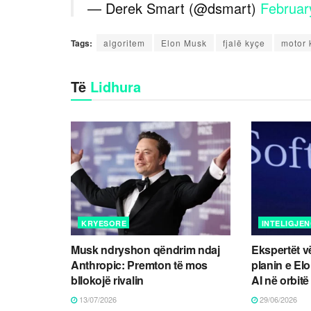
— Derek Smart (@dsmart)
Februar
Tags:
algoritem
Elon Musk
fjalë kyçe
motor 
Të
Lidhura
KRYESORE
INTELIGJEN
Musk ndryshon qëndrim ndaj
Ekspertët v
Anthropic: Premton të mos
planin e El
bllokojë rivalin
AI në orbitë
13/07/2026
29/06/2026