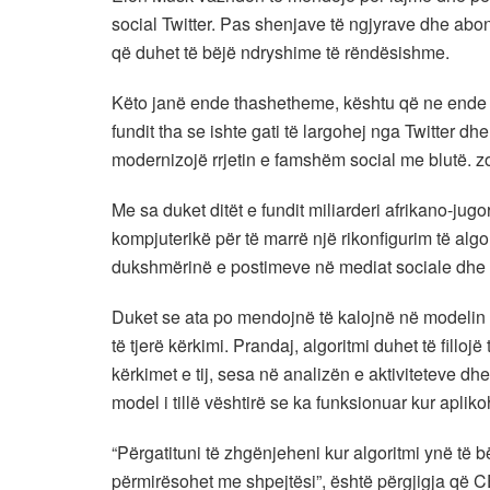
social Twitter. Pas shenjave të ngjyrave dhe aboni
që duhet të bëjë ndryshime të rëndësishme.
Këto janë ende thashetheme, kështu që ne ende nuk 
fundit tha se ishte gati të largohej nga Twitter dhe
modernizojë rrjetin e famshëm social me blutë. z
Me sa duket ditët e fundit miliarderi afrikano-jugor
kompjuterikë për të marrë një rikonfigurim të algo
dukshmërinë e postimeve në mediat sociale dhe 
Duket se ata po mendojnë të kalojnë në modelin
të tjerë kërkimi. Prandaj, algoritmi duhet të fillo
kërkimet e tij, sesa në analizën e aktiviteteve dhe p
model i tillë vështirë se ka funksionuar kur apliko
“Përgatituni të zhgënjeheni kur algoritmi ynë të
përmirësohet me shpejtësi”, është përgjigja që CEO