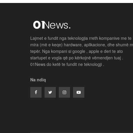
Lajmet e fundit nga teknologjia rreth kompanive me te
mira (më e keqe) hardware, aplikacione, dhe shumë 
tepër. Nga kompani si google , apple e deri te ato
startupet e vogla që po kërkojnë vëmendjen tuaj .
01News do ketë te fundit ne teknologji .
Na ndiq