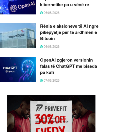
kibernetike pa u vënë re
06/08/2026
Rënia e aksioneve të AI ngre
pikëpyetje për të ardhmen e
Bitcoin
06/08/2026
OpenAI zgjeron versionin
falas të ChatGPT me biseda
pa kufi
07/08/2026