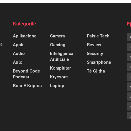
Kategoritë
F
Aplikacione
Camera
Paisje Tech
më
Apple
Gaming
Review
Audio
Inteligjenca
Security
Artificiale
Auto
Smartphone
Kompiuter
Beyond Code
Të Gjitha
Podcast
Kryesore
Bota E Kriptos
Laptop