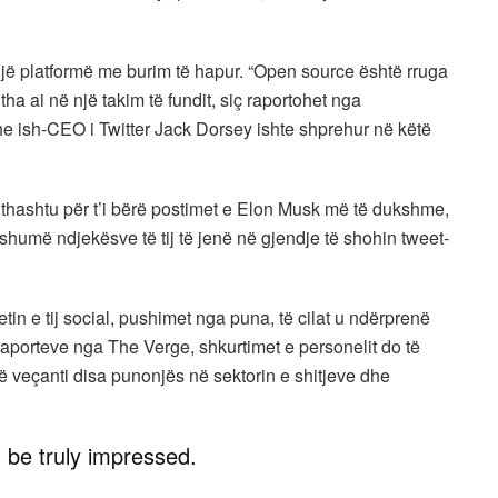
 një platformë me burim të hapur. “Open source është rruga
tha ai në një takim të fundit, siç raportohet nga
e ish-CEO i Twitter Jack Dorsey ishte shprehur në këtë
gjithashtu për t’i bërë postimet e Elon Musk më të dukshme,
humë ndjekësve të tij të jenë në gjendje të shohin tweet-
tin e tij social, pushimet nga puna, të cilat u ndërprenë
s raporteve nga The Verge, shkurtimet e personelit do të
ë veçanti disa punonjës në sektorin e shitjeve dhe
l be truly impressed.