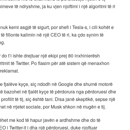
meve të ndryshme, ja ku vjen njoftimi i një algoritmi të ri
kemi asgjë të sigurt, por shefi i Tesla-s, i cili kohët e
 të fillonte kalimin në një CEO të ri, ka çdo synim të
og.
 do t’i ishte drejtuar një ekipi prej 80 inxhinierësh
ritmit të Twitter. Po flasim për atë sistem që menaxhon
reklamat.
 e fjalëve kyçe, siç ndodh në Google dhe shumë motorë
jë të bazohet në fjalët kyçe të përdorura nga përdoruesi dhe
rofilit të tij, siç është tani. Disa janë skeptikë, sepse një
het në rrjetet sociale, por Musk shkon në rrugën e tij.
 bëhet me kod të hapur javën e ardhshme dhe do të
 i Twitter-it i dha një përdoruesi, duke njoftuar