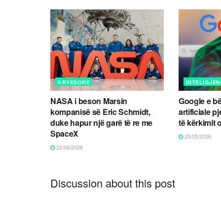
KRYESORE
INTELIGJEN
NASA i beson Marsin
Google e bë
kompanisë së Eric Schmidt,
artificiale
duke hapur një garë të re me
të kërkimit 
SpaceX
25/05/2026
22/06/2026
Discussion about this post