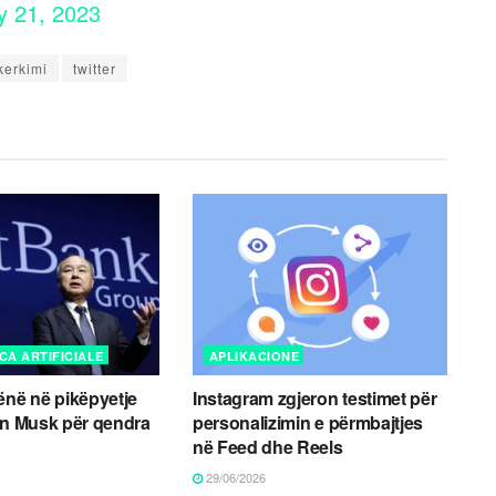
y 21, 2023
kerkimi
twitter
CA ARTIFICIALE
APLIKACIONE
ënë në pikëpyetje
Instagram zgjeron testimet për
on Musk për qendra
personalizimin e përmbajtjes
në Feed dhe Reels
29/06/2026