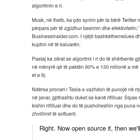
algoritmin e ri.
Musk, në thelb, ka çdo synim për ta bërë Twitter
përpara për të zgjidhur besimin dhe efektivitetin,” 
Businessinsider.com. I njëjti bashkëthemelues dh
kuptim në të kaluarën.
Pastaj ka zërat se algoritmi i ri do të shërbente 
në mënyrë që të paktën 90% e 130 milionë a më s
et e tij.
Ndërsa pronari i Tesla-s vazhdon të punojë në rrje
në janar, gjithashtu duket se kanë rifilluar. Sipa
kishin rifilluar dhe do të pushoheshin nga puna n
zhvillimit të softuerit.
Right. Now open source it, then we'l