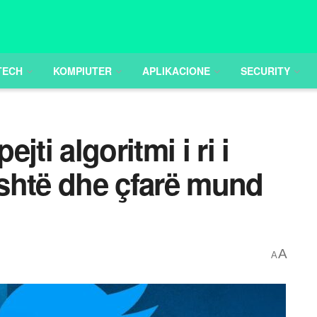
TECH
KOMPIUTER
APLIKACIONE
SECURITY
ti algoritmi i ri i
 është dhe çfarë mund
A
A