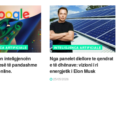
CA ARTIFICIALE
INTELIGJENCA ARTIFICIALE
n inteligjencën
Nga panelet diellore te qendrat
 pjesë të pandashme
e të dhënave: vizioni i ri
online.
energjetik i Elon Musk
25/05/2026