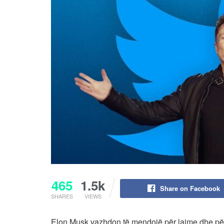
465
1.5k
Share on Facebook
SHARES
VIEWS
Elon Musk vazhdon të mendojë për lajme dhe përmi