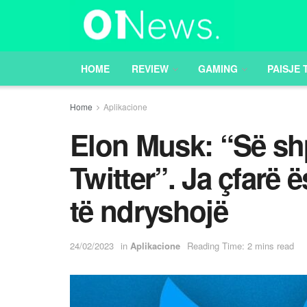
HOME
REVIEW
GAMING
PAISJE 
Home
Aplikacione
Elon Musk: “Së shpej
Twitter”. Ja çfarë
të ndryshojë
24/02/2023
in
Aplikacione
Reading Time: 2 mins read