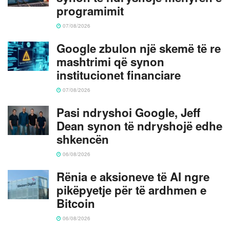
programimit
07/08/2026
Google zbulon një skemë të re
mashtrimi që synon
institucionet financiare
07/08/2026
Pasi ndryshoi Google, Jeff
Dean synon të ndryshojë edhe
shkencën
06/08/2026
Rënia e aksioneve të AI ngre
pikëpyetje për të ardhmen e
Bitcoin
06/08/2026