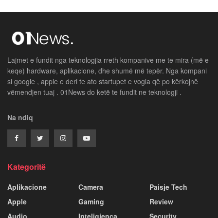
Lajmet e fundit nga teknologjia rreth kompanive me te mira (më e
keqe) hardware, aplikacione, dhe shumë më tepër. Nga kompani
si google , apple e deri te ato startupet e vogla që po kërkojnë
vëmendjen tuaj . 01News do ketë te fundit ne teknologji .
Na ndiq
Kategoritë
Aplikacione
Camera
Paisje Tech
Apple
Gaming
Review
Audio
Inteligjenca
Security