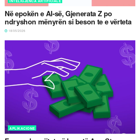
INTELIGJENCA ARTIFICIALE
Në epokën e AI-së, Gjenerata Z po
ndryshon mënyrën si beson te e vërteta
18/05/2026
APLIKACIONE