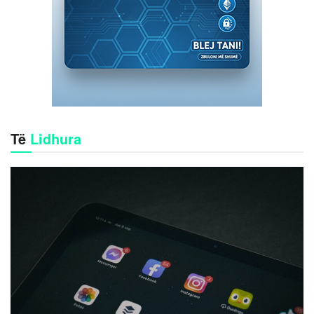
Të
Lidhura