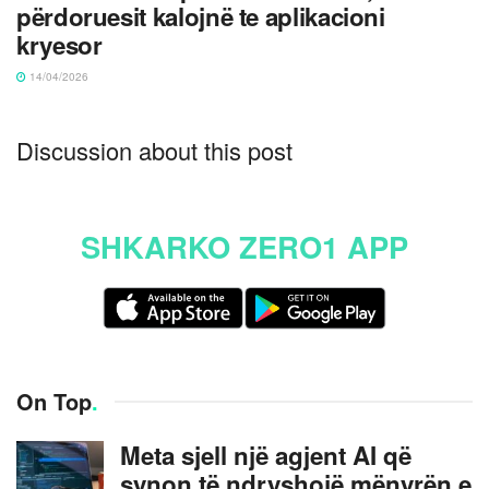
përdoruesit kalojnë te aplikacioni
kryesor
14/04/2026
Discussion about this post
SHKARKO ZERO1 APP
On Top
.
Meta sjell një agjent AI që
synon të ndryshojë mënyrën e