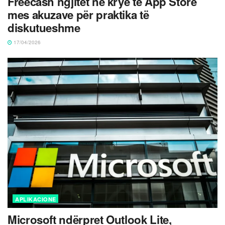
Freecash ngjitet në krye të App Store
mes akuzave për praktika të
diskutueshme
17/04/2026
APLIKACIONE
Microsoft ndërpret Outlook Lite,