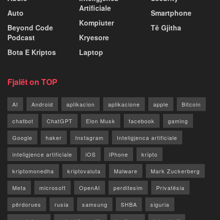
Artificiale
Auto
Smartphone
Kompiuter
Beyond Code
Të Gjitha
Podcast
Kryesore
Bota E Kriptos
Laptop
Fjalët on TOP
AI
Android
aplikacion
aplikacione
apple
Bitcoin
chatbot
ChatGPT
Elon Musk
facebook
gaming
Google
haker
Instagram
Inteligjenca artificiale
inteligjence artificiale
iOS
iPhone
kripto
kriptomonedha
kriptovaluta
Malware
Mark Zuckerberg
Meta
microsoft
OpenAI
perditesim
Privatësia
përdorues
rusia
samsung
SHBA
siguria