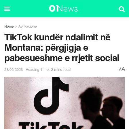
Home
Aplikacione
TikTok kundër ndalimit në
Montana: përgjigja e
pabesueshme e rrjetit social
A
23/05/2023
Reading Time: 2 mins read
A