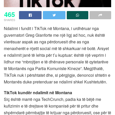
465
SHARES
Ndalimi i fundit i TikTok në Montana, i urdhëruar nga
guvernatori Greg Gianforte me një ligj ad hoc, nuk është
vlerësuar aspak as nga përdoruesit dhe as nga
menaxherët e rrjetit social më të shkarkuar në botë. Arsyet
e ndalimit janë të lehta për t’u kuptuar: është një veprim i
lidhur me “mbrojtjen e të dhënave personale të qytetarëve
të Montanës nga Partia Komuniste Kineze”. Megjithatë,
TikTok nuk i përshtatet dhe, si përgjigje, denoncoi shtetin e
Montanës duke pretenduar se ndalimi shkel Kushtetutën.
TikTok kundër ndalimit në Montana
Siç është marrë nga TechCrunch, padia ka të bëjë me
kufizimin e të drejtave të kompanisë për të pritur dhe
shpërndarë përmbajtje të krijuar nga përdoruesit, ose për të