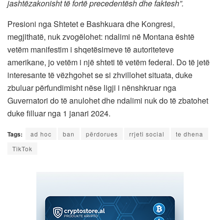
jashtëzakonisht të fortë precedentësh dhe faktesh”.
Presioni nga Shtetet e Bashkuara dhe Kongresi,
megjithatë, nuk zvogëlohet: ndalimi në Montana është
vetëm manifestim i shqetësimeve të autoriteteve
amerikane, jo vetëm i një shteti të vetëm federal. Do të jetë
interesante të vëzhgohet se si zhvillohet situata, duke
zbuluar përfundimisht nëse ligji i nënshkruar nga
Guvernatori do të anulohet dhe ndalimi nuk do të zbatohet
duke filluar nga 1 janari 2024.
Tags:
ad hoc
ban
përdorues
rrjeti social
te dhena
TikTok