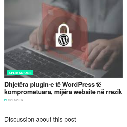
APLIKACIONE
Dhjetëra plugin-e të WordPress të
komprometuara, mijëra website në rrezik
16/04/2026
Discussion about this post