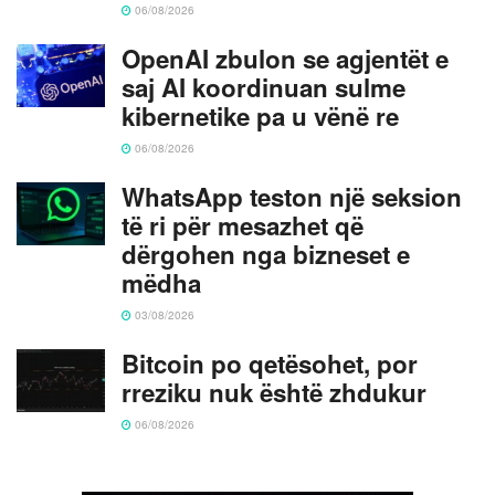
06/08/2026
OpenAI zbulon se agjentët e
saj AI koordinuan sulme
kibernetike pa u vënë re
06/08/2026
WhatsApp teston një seksion
të ri për mesazhet që
dërgohen nga bizneset e
mëdha
03/08/2026
Bitcoin po qetësohet, por
rreziku nuk është zhdukur
06/08/2026