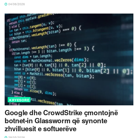
04/06/2026
KRYESORE
Google dhe CrowdStrike çmontojnë
botnet-in Glassworm që synonte
zhvilluesit e softuerëve
28/05/2026