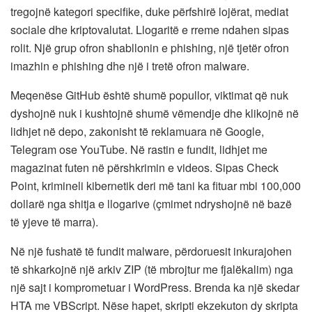
tregojnë kategori specifike, duke përfshirë lojërat, mediat
sociale dhe kriptovalutat. Llogaritë e rreme ndahen sipas
rolit. Një grup ofron shabllonin e phishing, një tjetër ofron
imazhin e phishing dhe një i tretë ofron malware.
Meqenëse GitHub është shumë popullor, viktimat që nuk
dyshojnë nuk i kushtojnë shumë vëmendje dhe klikojnë në
lidhjet në depo, zakonisht të reklamuara në Google,
Telegram ose YouTube. Në rastin e fundit, lidhjet me
magazinat futen në përshkrimin e videos. Sipas Check
Point, krimineli kibernetik deri më tani ka fituar mbi 100,000
dollarë nga shitja e llogarive (çmimet ndryshojnë në bazë
të yjeve të marra).
Në një fushatë të fundit malware, përdoruesit inkurajohen
të shkarkojnë një arkiv ZIP (të mbrojtur me fjalëkalim) nga
një sajt i komprometuar i WordPress. Brenda ka një skedar
HTA me VBScript. Nëse hapet, skripti ekzekuton dy skripta