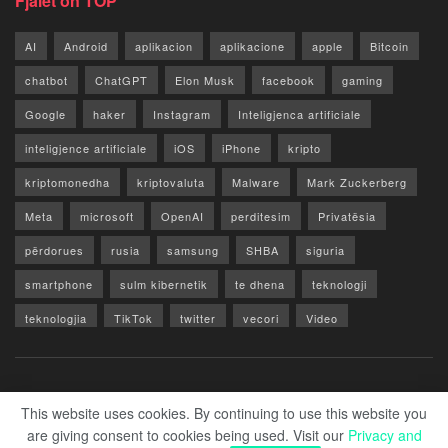
Fjalët on TOP
AI
Android
aplikacion
aplikacione
apple
Bitcoin
chatbot
ChatGPT
Elon Musk
facebook
gaming
Google
haker
Instagram
Inteligjenca artificiale
inteligjence artificiale
iOS
iPhone
kripto
kriptomonedha
kriptovaluta
Malware
Mark Zuckerberg
Meta
microsoft
OpenAI
perditesim
Privatësia
përdorues
rusia
samsung
SHBA
siguria
smartphone
sulm kibernetik
te dhena
teknologji
teknologjia
TikTok
twitter
vecori
Video
WhatsApp
x
youtube
Rreth Nesh
Reklamo
Privacy & Policy
Kontakt
This website uses cookies. By continuing to use this website you
are giving consent to cookies being used. Visit our
Privacy and
© 2026 Zero1.al - Part of techzero1.com