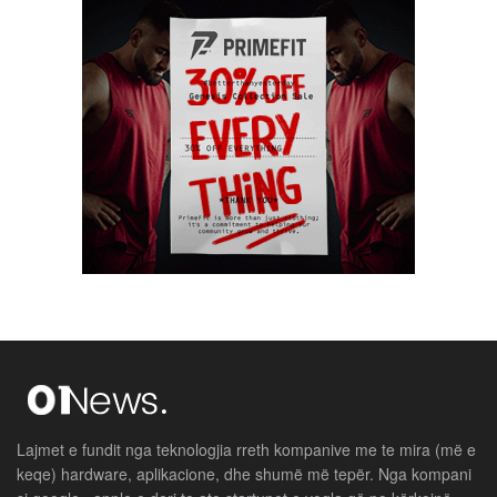
Lajmet e fundit nga teknologjia rreth kompanive me te mira (më e
keqe) hardware, aplikacione, dhe shumë më tepër. Nga kompani