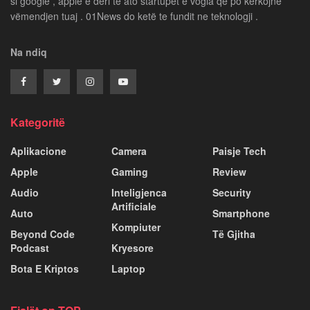
si google , apple e deri te ato startupet e vogla që po kërkojnë
vëmendjen tuaj . 01News do ketë te fundit ne teknologji .
Na ndiq
Kategoritë
Aplikacione
Camera
Paisje Tech
Apple
Gaming
Review
Audio
Inteligjenca
Security
Artificiale
Auto
Smartphone
Kompiuter
Beyond Code
Të Gjitha
Podcast
Kryesore
Bota E Kriptos
Laptop