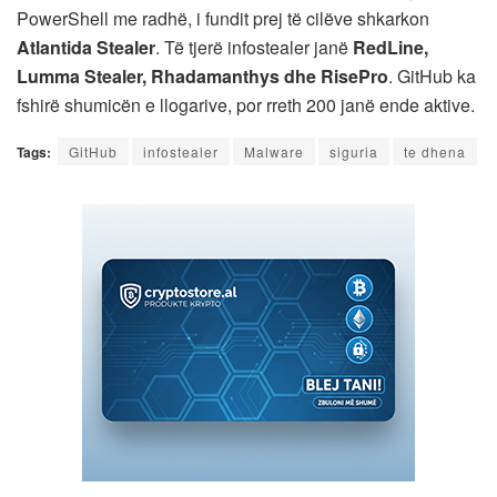
PowerShell me radhë, i fundit prej të cilëve shkarkon
Atlantida Stealer
. Të tjerë infostealer janë
RedLine,
Lumma Stealer, Rhadamanthys dhe RisePro
. GitHub ka
fshirë shumicën e llogarive, por rreth 200 janë ende aktive.
Tags:
GitHub
infostealer
Malware
siguria
te dhena