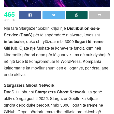
465
SHARES
Një farë Stargazer Goblin krijoi një
Distribution-as-a-
Service (DaaS)
për të shpërndarë malware, kryesisht
infostealer
, duke shfrytëzuar mbi 3000
llogari të rreme
GitHub
. Gjatë një fushate të kohëve të fundit, krimineli
kibernetik përdori depo për të çuar viktima që nuk dyshojnë
në një faqe të komprometuar të WordPress. Kompania
kaliforniane ka mbyllur shumicën e llogarive, por disa janë
ende aktive.
Stargazers Ghost Network
DaaS, i njohur si
Stargazers Ghost Network
, ka qenë
aktiv që nga gushti 2022. Stargazer Goblin ka krijuar
qindra depo duke përdorur mbi 3000 llogari të rreme në
GiHub. Depot përdorin emra dhe etiketa projektesh që