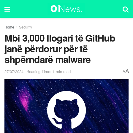
Home
Security
Mbi 3,000 llogari të GitHub
janë përdorur për të
shpërndarë malware
A
27/07/2024
Reading Time: 1 min read
A