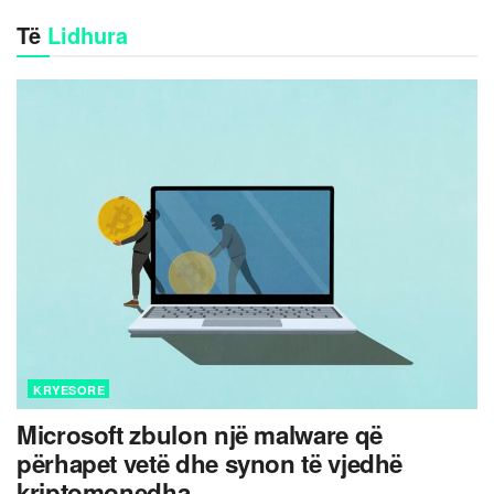
Të
Lidhura
KRYESORE
Microsoft zbulon një malware që
përhapet vetë dhe synon të vjedhë
kriptomonedha