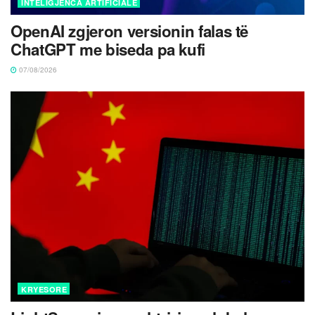
INTELIGJENCA ARTIFICIALE
OpenAI zgjeron versionin falas të
ChatGPT me biseda pa kufi
07/08/2026
KRYESORE