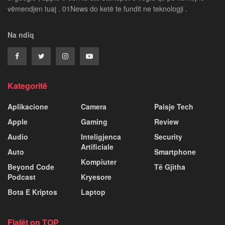
vëmendjen tuaj . 01News do ketë te fundit ne teknologji .
Na ndiq
Kategoritë
Aplikacione
Camera
Paisje Tech
Apple
Gaming
Review
Audio
Inteligjenca
Security
Artificiale
Auto
Smartphone
Kompiuter
Beyond Code
Të Gjitha
Podcast
Kryesore
Bota E Kriptos
Laptop
Fjalët on TOP