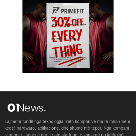
Lajmet e fundit nga teknologjia rreth kompanive me te mira (më e
keqe) hardware, aplikacione, dhe shumë më tepër. Nga kompani
si google , apple e deri te ato startupet e vogla që po kërkojnë