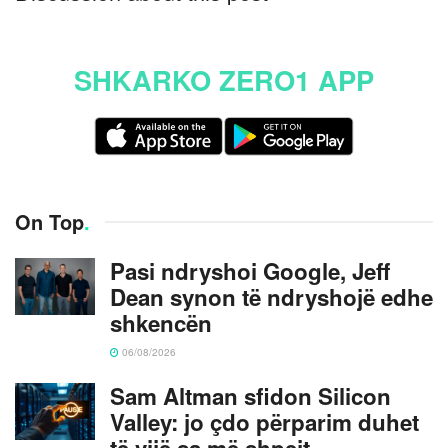
SHKARKO ZERO1 APP
On Top
.
Pasi ndryshoi Google, Jeff
Dean synon të ndryshojë edhe
shkencën
06/08/2026
Sam Altman sfidon Silicon
Valley: jo çdo përparim duhet
të vijë sa më shpejt