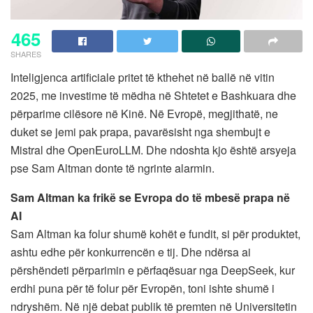
465
SHARES
Inteligjenca artificiale pritet të kthehet në ballë në vitin
2025, me investime të mëdha në Shtetet e Bashkuara dhe
përparime cilësore në Kinë. Në Evropë, megjithatë, ne
duket se jemi pak prapa, pavarësisht nga shembujt e
Mistral dhe OpenEuroLLM. Dhe ndoshta kjo është arsyeja
pse Sam Altman donte të ngrinte alarmin.
Sam Altman ka frikë se Evropa do të mbesë prapa në
AI
Sam Altman ka folur shumë kohët e fundit, si për produktet,
ashtu edhe për konkurrencën e tij. Dhe ndërsa ai
përshëndeti përparimin e përfaqësuar nga DeepSeek, kur
erdhi puna për të folur për Evropën, toni ishte shumë i
ndryshëm. Në një debat publik të premten në Universitetin