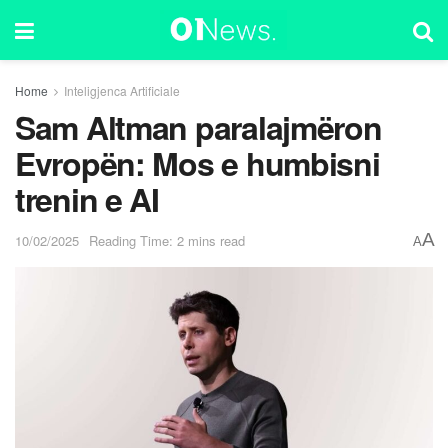
Home
Inteligjenca Artificiale
Sam Altman paralajmëron
Evropën: Mos e humbisni
trenin e AI
A
10/02/2025
Reading Time: 2 mins read
A