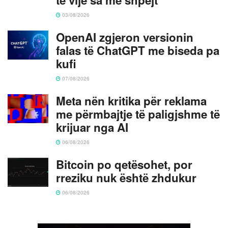
03/08/2026
OpenAI zgjeron versionin
falas të ChatGPT me biseda pa
kufi
07/08/2026
Meta nën kritika për reklama
me përmbajtje të paligjshme të
krijuar nga AI
06/08/2026
Bitcoin po qetësohet, por
rreziku nuk është zhdukur
06/08/2026