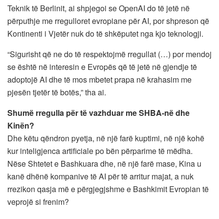
Teknik të Berlinit, ai shpjegoi se OpenAI do të jetë në
përputhje me rregulloret evropiane për AI, por shpreson që
Kontinenti i Vjetër nuk do të shkëputet nga kjo teknologji.
“Sigurisht që ne do të respektojmë rregullat (…) por mendoj
se është në interesin e Evropës që të jetë në gjendje të
adoptojë AI dhe të mos mbetet prapa në krahasim me
pjesën tjetër të botës,” tha ai.
Shumë rregulla për të vazhduar me SHBA-në dhe
Kinën?
Dhe këtu qëndron pyetja, në një farë kuptimi, në një kohë
kur inteligjenca artificiale po bën përparime të mëdha.
Nëse Shtetet e Bashkuara dhe, në një farë mase, Kina u
kanë dhënë kompanive të AI për të arritur majat, a nuk
rrezikon qasja më e përgjegjshme e Bashkimit Evropian të
veprojë si frenim?