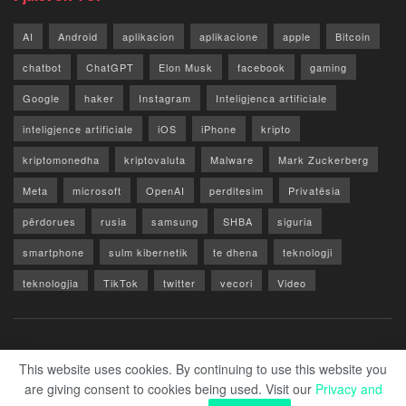
AI
Android
aplikacion
aplikacione
apple
Bitcoin
chatbot
ChatGPT
Elon Musk
facebook
gaming
Google
haker
Instagram
Inteligjenca artificiale
inteligjence artificiale
iOS
iPhone
kripto
kriptomonedha
kriptovaluta
Malware
Mark Zuckerberg
Meta
microsoft
OpenAI
perditesim
Privatësia
përdorues
rusia
samsung
SHBA
siguria
smartphone
sulm kibernetik
te dhena
teknologji
teknologjia
TikTok
twitter
vecori
Video
WhatsApp
x
youtube
Rreth Nesh
Reklamo
Privacy & Policy
Kontakt
This website uses cookies. By continuing to use this website you
are giving consent to cookies being used. Visit our
Privacy and
© 2026 Zero1.al - Part of techzero1.com