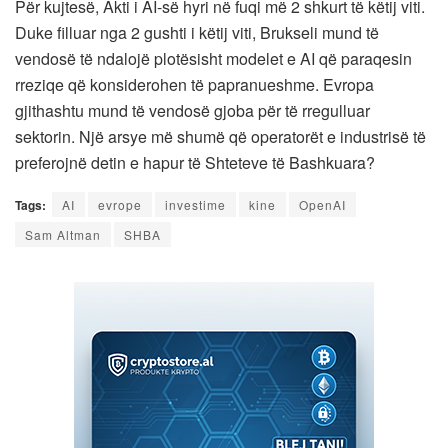
Për kujtesë, Akti i AI-së hyri në fuqi më 2 shkurt të këtij viti.
Duke filluar nga 2 gushti i këtij viti, Brukseli mund të
vendosë të ndalojë plotësisht modelet e AI që paraqesin
rreziqe që konsiderohen të papranueshme. Evropa
gjithashtu mund të vendosë gjoba për të rregulluar
sektorin. Një arsye më shumë që operatorët e industrisë të
preferojnë detin e hapur të Shteteve të Bashkuara?
Tags:
AI
evrope
investime
kine
OpenAI
Sam Altman
SHBA