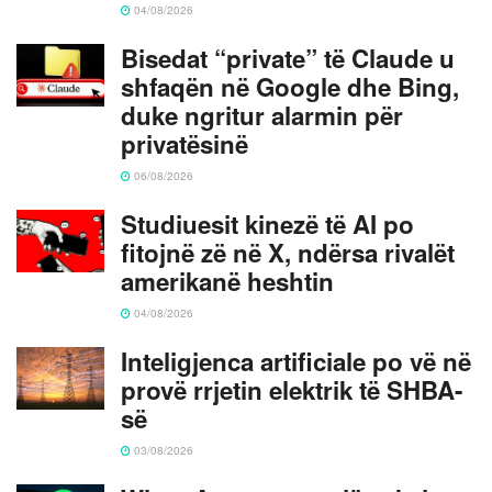
04/08/2026
Bisedat “private” të Claude u
shfaqën në Google dhe Bing,
duke ngritur alarmin për
privatësinë
06/08/2026
Studiuesit kinezë të AI po
fitojnë zë në X, ndërsa rivalët
amerikanë heshtin
04/08/2026
Inteligjenca artificiale po vë në
provë rrjetin elektrik të SHBA-
së
03/08/2026