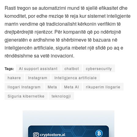
Rasti tregon se automatizimi mund të sjellë efikasitet dhe
komoditet, por edhe rreziqe të reja kur sistemet inteligjente
marrin vendime që tradicionalisht kërkonin verifikim të
drejtpërdrejtë njerëzor. Për kompanitë që po ndërtojnë
gjeneratën e ardhshme të shërbimeve të bazuara në
inteligjencën artificiale, siguria mbetet një sfidë po aq e
rëndësishme sa vetë inovacioni.
Tags:
AI support assistant
chatbot
cybersecurity
hakere
Instagram
Inteligjenca artificiale
llogari Instagram
Meta
Meta AI
rikuperim llogarie
Siguria kibernetike
teknologji