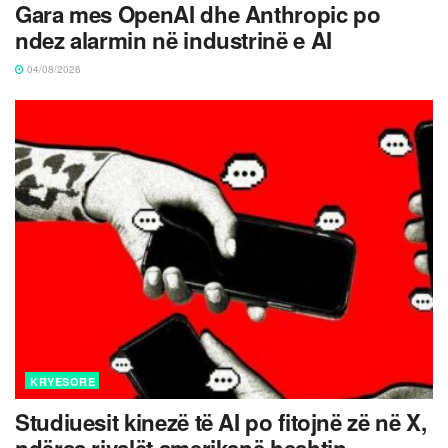
Gara mes OpenAI dhe Anthropic po
ndez alarmin në industrinë e AI
04/08/2026
KRYESORE
Studiuesit kinezë të AI po fitojnë zë në X,
ndërsa rivalët amerikanë heshtin