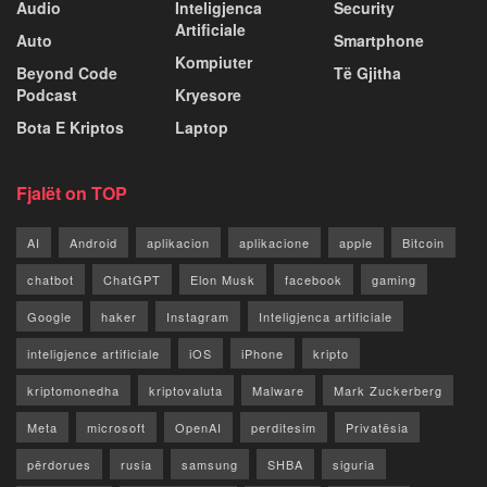
Audio
Inteligjenca
Security
Artificiale
Auto
Smartphone
Kompiuter
Beyond Code
Të Gjitha
Podcast
Kryesore
Bota E Kriptos
Laptop
Fjalët on TOP
AI
Android
aplikacion
aplikacione
apple
Bitcoin
chatbot
ChatGPT
Elon Musk
facebook
gaming
Google
haker
Instagram
Inteligjenca artificiale
inteligjence artificiale
iOS
iPhone
kripto
kriptomonedha
kriptovaluta
Malware
Mark Zuckerberg
Meta
microsoft
OpenAI
perditesim
Privatësia
përdorues
rusia
samsung
SHBA
siguria