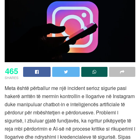
465
SHARES
Meta është përballur me një incident serioz sigurie pasi
hakerë arritën të merrnin kontrollin e llogarive në Instagram
duke manipuluar chatbot-in e inteligjencës artificiale të
përdorur për mbështetjen e përdoruesve. Problemi i
sigurisë, i zbuluar gjatë fundjavës, ka ngritur pikëpyetje të
reja mbi përdorimin e AI-së në procese kritike si rikuperimi i
llogarive dhe ndryshimi i kredencialeve të sigurisë. Sipas