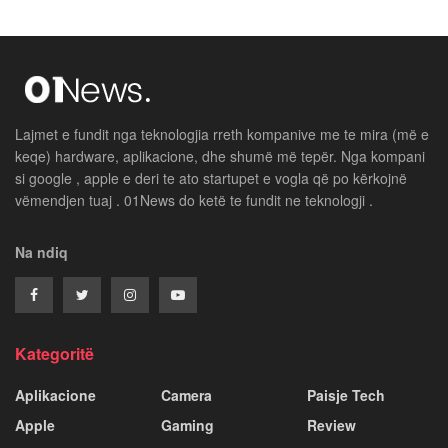
Lajmet e fundit nga teknologjia rreth kompanive me te mira (më e
keqe) hardware, aplikacione, dhe shumë më tepër. Nga kompani
si google , apple e deri te ato startupet e vogla që po kërkojnë
vëmendjen tuaj . 01News do ketë te fundit ne teknologji .
Na ndiq
Kategoritë
Aplikacione
Camera
Paisje Tech
Apple
Gaming
Review