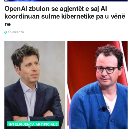
OpenAI zbulon se agjentët e saj AI
koordinuan sulme kibernetike pa u vënë
re
06/08/2026
INTELIGJENCA ARTIFICIALE