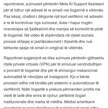
raportimeve, sulmuesit përdorën Meta AI Support Assistant
për të lidhur një adresë të re emaili me llogarinë e viktimës.
Pas kësaj, chatbot-i dërgonte një kod verifikimi në adresën
e re të kontrolluar nga sulmuesi, duke i hapur rrugën
rivendosjes së fjalëkalimit dhe marrjes së kontrollit të plotë
të llogarisë. Në video të shpërndara në rrjetet sociale,
procesi shfaqej si jashtëzakonisht i thjeshtë dhe nuk
kërkonte qasje në email-in origjinal të viktimës.
Raportimet sugjerojnë se disa sulmues përdorën gjithashtu
rrjete private virtuale (VPN) për të simuluar vendndodhjen
e pronarit të llogarisë dhe për të shmangur mekanizmat
automatikë të mbrojtjes së Instagramit. Kjo e bënte
procesin edhe më bindës për sistemin e automatizuar të
verifikimit. Ndër llogaritë e prekura përmenden profile me
vlerë të lartë dhe emra të njohur, përfshirë llogari
institucionale dhe marka të mëdha. Mediat amerikane
raportojnë se mes objektivave të sulmit kanë qenë edhe