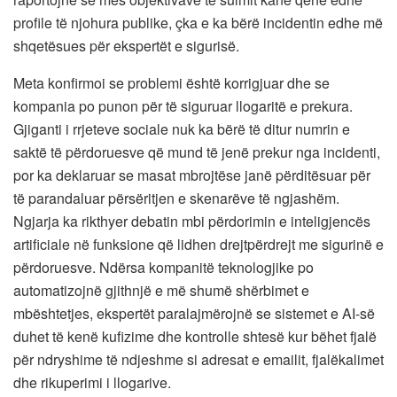
profile të njohura publike, çka e ka bërë incidentin edhe më
shqetësues për ekspertët e sigurisë.
Meta konfirmoi se problemi është korrigjuar dhe se
kompania po punon për të siguruar llogaritë e prekura.
Gjiganti i rrjeteve sociale nuk ka bërë të ditur numrin e
saktë të përdoruesve që mund të jenë prekur nga incidenti,
por ka deklaruar se masat mbrojtëse janë përditësuar për
të parandaluar përsëritjen e skenarëve të ngjashëm.
Ngjarja ka rikthyer debatin mbi përdorimin e inteligjencës
artificiale në funksione që lidhen drejtpërdrejt me sigurinë e
përdoruesve. Ndërsa kompanitë teknologjike po
automatizojnë gjithnjë e më shumë shërbimet e
mbështetjes, ekspertët paralajmërojnë se sistemet e AI-së
duhet të kenë kufizime dhe kontrolle shtesë kur bëhet fjalë
për ndryshime të ndjeshme si adresat e emailit, fjalëkalimet
dhe rikuperimi i llogarive.