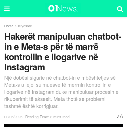
Home
Kryesore
Hakerët manipuluan chatbot-
in e Meta-s për të marrë
kontrollin e llogarive në
Instagram
Një dobësi sigurie në chatbot-in e mbështetjes së
Meta-s u lejoi sulmuesve të merrnin kontrollin e
llogarive në Instagram duke manipuluar procesin e
rikuperimit të aksesit. Meta thotë se problemi
tashmë është korrigjuar.
A
02/06/2026
Reading Time: 2 mins read
A