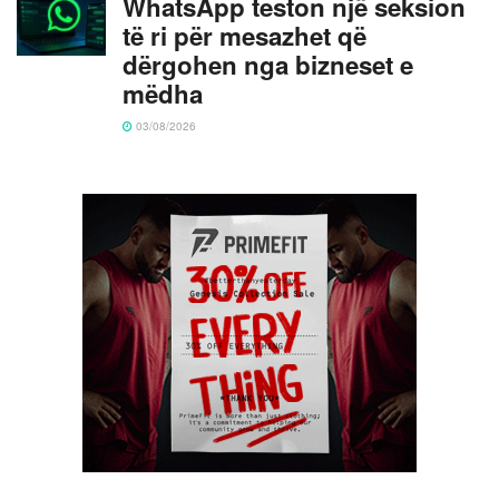
WhatsApp teston një seksion
të ri për mesazhet që
dërgohen nga bizneset e
mëdha
03/08/2026