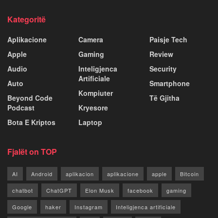
Kategoritë
Aplikacione
Camera
Paisje Tech
Apple
Gaming
Review
Audio
Inteligjenca
Security
Artificiale
Auto
Smartphone
Kompiuter
Beyond Code
Të Gjitha
Podcast
Kryesore
Bota E Kriptos
Laptop
Fjalët on TOP
AI
Android
aplikacion
aplikacione
apple
Bitcoin
chatbot
ChatGPT
Elon Musk
facebook
gaming
Google
haker
Instagram
Inteligjenca artificiale