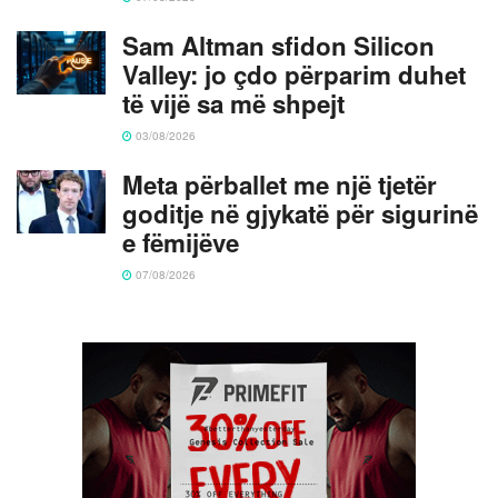
Sam Altman sfidon Silicon
Valley: jo çdo përparim duhet
të vijë sa më shpejt
03/08/2026
Meta përballet me një tjetër
goditje në gjykatë për sigurinë
e fëmijëve
07/08/2026