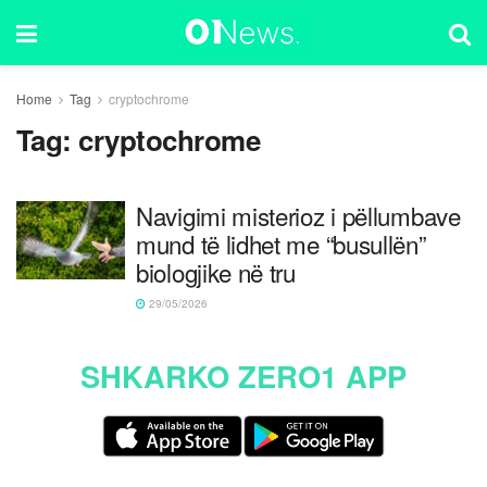
Home
Tag
cryptochrome
Tag:
cryptochrome
Navigimi misterioz i pëllumbave
mund të lidhet me “busullën”
biologjike në tru
29/05/2026
SHKARKO ZERO1 APP