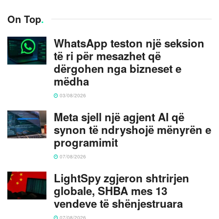
On Top
.
WhatsApp teston një seksion
të ri për mesazhet që
dërgohen nga bizneset e
mëdha
03/08/2026
Meta sjell një agjent AI që
synon të ndryshojë mënyrën e
programimit
07/08/2026
LightSpy zgjeron shtrirjen
globale, SHBA mes 13
vendeve të shënjestruara
07/08/2026