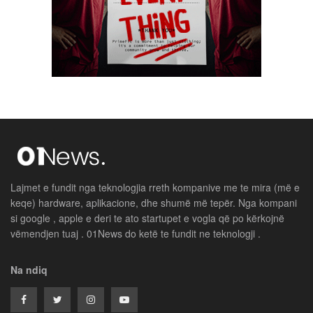
Lajmet e fundit nga teknologjia rreth kompanive me te mira (më e
keqe) hardware, aplikacione, dhe shumë më tepër. Nga kompani
si google , apple e deri te ato startupet e vogla që po kërkojnë
vëmendjen tuaj . 01News do ketë te fundit ne teknologji .
Na ndiq