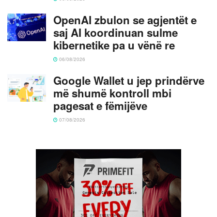
OpenAI zbulon se agjentët e
saj AI koordinuan sulme
kibernetike pa u vënë re
06/08/2026
Google Wallet u jep prindërve
më shumë kontroll mbi
pagesat e fëmijëve
07/08/2026