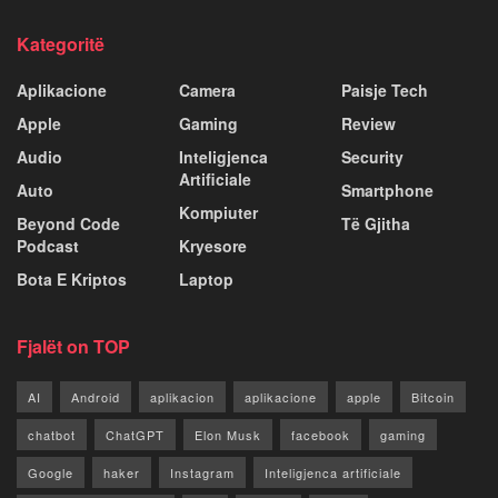
Kategoritë
Aplikacione
Camera
Paisje Tech
Apple
Gaming
Review
Audio
Inteligjenca
Security
Artificiale
Auto
Smartphone
Kompiuter
Beyond Code
Të Gjitha
Podcast
Kryesore
Bota E Kriptos
Laptop
Fjalët on TOP
AI
Android
aplikacion
aplikacione
apple
Bitcoin
chatbot
ChatGPT
Elon Musk
facebook
gaming
Google
haker
Instagram
Inteligjenca artificiale