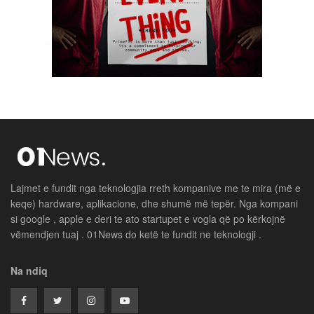
Lajmet e fundit nga teknologjia rreth kompanive me te mira (më e
keqe) hardware, aplikacione, dhe shumë më tepër. Nga kompani
si google , apple e deri te ato startupet e vogla që po kërkojnë
vëmendjen tuaj . 01News do ketë te fundit ne teknologji .
Na ndiq