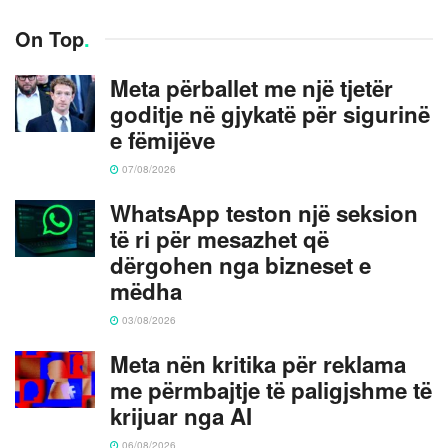
On Top
.
Meta përballet me një tjetër
goditje në gjykatë për sigurinë
e fëmijëve
07/08/2026
WhatsApp teston një seksion
të ri për mesazhet që
dërgohen nga bizneset e
mëdha
03/08/2026
Meta nën kritika për reklama
me përmbajtje të paligjshme të
krijuar nga AI
06/08/2026