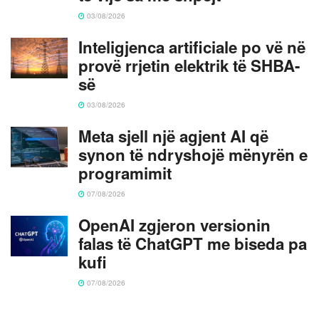
03/08/2026
Inteligjenca artificiale po vë në
provë rrjetin elektrik të SHBA-
së
03/08/2026
Meta sjell një agjent AI që
synon të ndryshojë mënyrën e
programimit
07/08/2026
OpenAI zgjeron versionin
falas të ChatGPT me biseda pa
kufi
07/08/2026