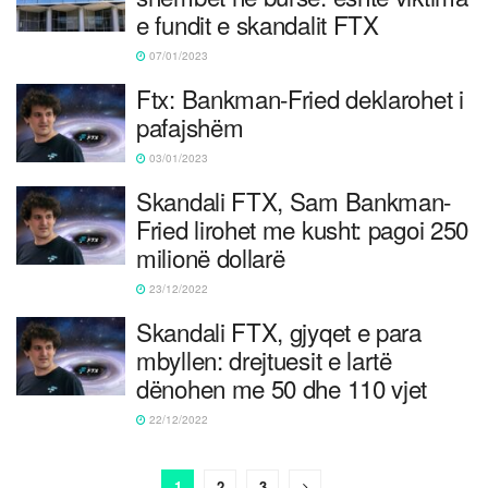
e fundit e skandalit FTX
07/01/2023
Ftx: Bankman-Fried deklarohet i
pafajshëm
03/01/2023
Skandali FTX, Sam Bankman-
Fried lirohet me kusht: pagoi 250
milionë dollarë
23/12/2022
Skandali FTX, gjyqet e para
mbyllen: drejtuesit e lartë
dënohen me 50 dhe 110 vjet
22/12/2022
1
2
3