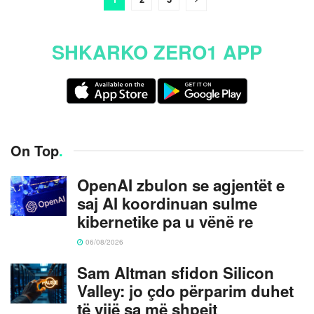
SHKARKO ZERO1 APP
On Top
.
OpenAI zbulon se agjentët e
saj AI koordinuan sulme
kibernetike pa u vënë re
06/08/2026
Sam Altman sfidon Silicon
Valley: jo çdo përparim duhet
të vijë sa më shpejt