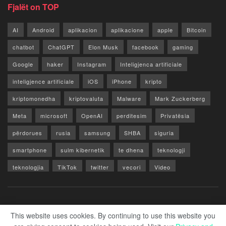
Fjalët on TOP
AI
Android
aplikacion
aplikacione
apple
Bitcoin
chatbot
ChatGPT
Elon Musk
facebook
gaming
Google
haker
Instagram
Inteligjenca artificiale
inteligjence artificiale
iOS
iPhone
kripto
kriptomonedha
kriptovaluta
Malware
Mark Zuckerberg
Meta
microsoft
OpenAI
perditesim
Privatësia
përdorues
rusia
samsung
SHBA
siguria
smartphone
sulm kibernetik
te dhena
teknologji
teknologjia
TikTok
twitter
vecori
Video
WhatsApp
x
youtube
Rreth Nesh
Reklamo
Privacy & Policy
Kontakt
This website uses cookies. By continuing to use this website you