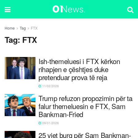
Home
Tag
FTX
Tag:
FTX
Ish-themeluesi i FTX kërkon
rihapjen e çështjes duke
pretenduar prova të reja
11/02/2026
Trump refuzon propozimin për ta
falur themeluesin e FTX, Sam
Bankman-Fried
09/01/2026
25 vjet burg për Sam Bankman-