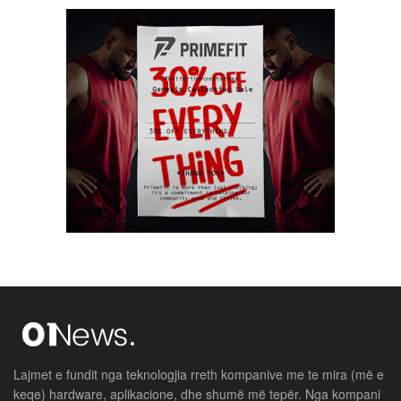
Lajmet e fundit nga teknologjia rreth kompanive me te mira (më e
keqe) hardware, aplikacione, dhe shumë më tepër. Nga kompani