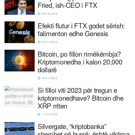
Fried, ish-CEO i FTX
29/03/2024
Efekti flutur i FTX godet sërish:
falimenton edhe Genesis
20/01/2023
Bitcoin, po fillon rimëkëmbja?
Kriptomonedha i kalon 20,000
dollarë
16/01/2023
Si filloi viti 2023 për tregun e
kriptomonedhave? Bitcoin dhe
XRP rriten
11/01/2023
Silvergate, “kriptobanka”
shembet në bursë: është viktima