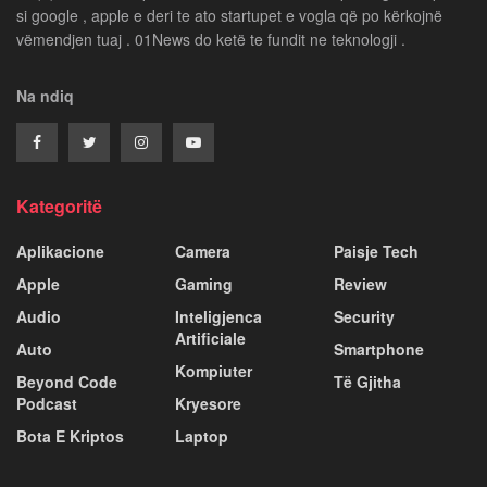
si google , apple e deri te ato startupet e vogla që po kërkojnë
vëmendjen tuaj . 01News do ketë te fundit ne teknologji .
Na ndiq
Kategoritë
Aplikacione
Camera
Paisje Tech
Apple
Gaming
Review
Audio
Inteligjenca
Security
Artificiale
Auto
Smartphone
Kompiuter
Beyond Code
Të Gjitha
Podcast
Kryesore
Bota E Kriptos
Laptop