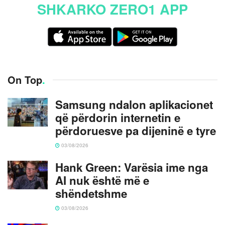
SHKARKO ZERO1 APP
On Top
.
Samsung ndalon aplikacionet
që përdorin internetin e
përdoruesve pa dijeninë e tyre
03/08/2026
Hank Green: Varësia ime nga
AI nuk është më e
shëndetshme
03/08/2026