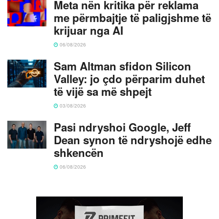
Meta nën kritika për reklama
me përmbajtje të paligjshme të
krijuar nga AI
06/08/2026
Sam Altman sfidon Silicon
Valley: jo çdo përparim duhet
të vijë sa më shpejt
03/08/2026
Pasi ndryshoi Google, Jeff
Dean synon të ndryshojë edhe
shkencën
06/08/2026