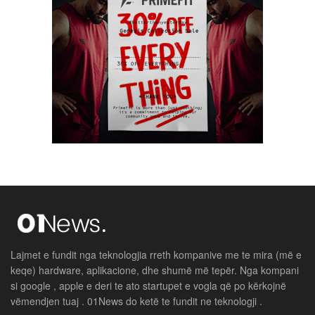
Lajmet e fundit nga teknologjia rreth kompanive me te mira (më e
keqe) hardware, aplikacione, dhe shumë më tepër. Nga kompani
si google , apple e deri te ato startupet e vogla që po kërkojnë
vëmendjen tuaj . 01News do ketë te fundit ne teknologji .