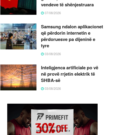
vendeve të shënjestruara
07/08/2026
Samsung ndalon aplikacionet
që përdorin internetin e
përdoruesve pa dijeninë e
tyre
03/08/2026
Inteligjenca artificiale po vë
në provë rrjetin elektrik të
SHBA-së
03/08/2026