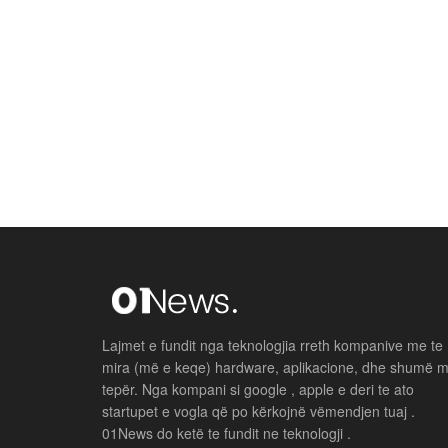
Lajmet e fundit nga teknologjia rreth kompanive me te
mira (më e keqe) hardware, aplikacione, dhe shumë 
tepër. Nga kompani si google , apple e deri te ato
startupet e vogla që po kërkojnë vëmendjen tuaj .
01News do ketë te fundit ne teknologji .