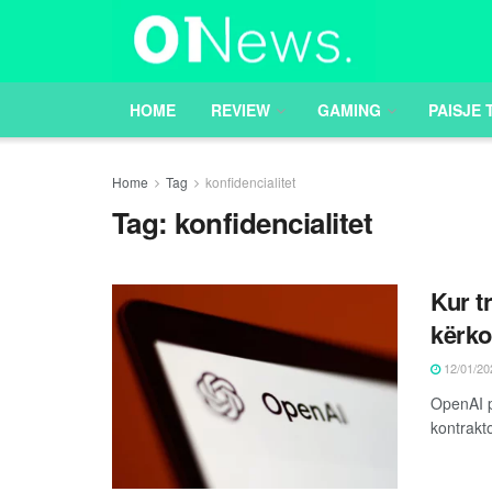
HOME
REVIEW
GAMING
PAISJE 
Home
Tag
konfidencialitet
Tag:
konfidencialitet
Kur t
kërko
12/01/20
OpenAI p
kontrakt