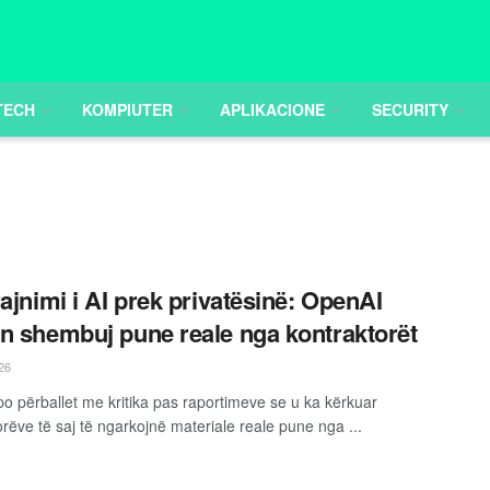
TECH
KOMPIUTER
APLIKACIONE
SECURITY
rajnimi i AI prek privatësinë: OpenAI
n shembuj pune reale nga kontraktorët
26
o përballet me kritika pas raportimeve se u ka kërkuar
orëve të saj të ngarkojnë materiale reale pune nga ...