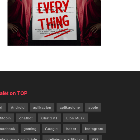
jalët on TOP
AI
Android
aplikacion
aplikacione
apple
Bitcoin
chatbot
ChatGPT
Elon Musk
facebook
gaming
Google
haker
Instagram
Inteligjenca artificiale
inteligjence artificiale
iOS