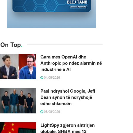
On Top
.
Gara mes OpenAI dhe
Anthropic po ndez alarmin në
industrinë e AI
04/08/2026
Pasi ndryshoi Google, Jeff
Dean synon të ndryshojë
edhe shkencën
06/08/2026
LightSpy zgjeron shtrirjen
globale, SHBA mes 13