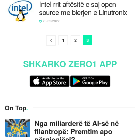
Intel rrit aftësitë e saj open
source me blerjen e Linutronix
23/02/2022
1
2
3
SHKARKO ZERO1 APP
On Top
.
Nga miliarderë të AI-së në
filantropë: Premtim apo
përgjegjësi?