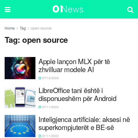
Home
Tag
open source
Tag:
open source
Apple lançon MLX për të
zhvilluar modele AI
07/12/2023
LibreOffice tani është i
disponueshëm për Android
27/11/2023
Inteligjenca artificiale: aksesi në
superkompjuterët e BE-së
21/11/2023