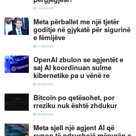
10/08/2026
Meta përballet me një tjetër
goditje në gjykatë për sigurinë
e fëmijëve
07/08/2026
OpenAI zbulon se agjentët e
saj AI koordinuan sulme
kibernetike pa u vënë re
06/08/2026
Bitcoin po qetësohet, por
rreziku nuk është zhdukur
06/08/2026
Meta sjell një agjent AI që
synon të ndryshojë mënyrën e