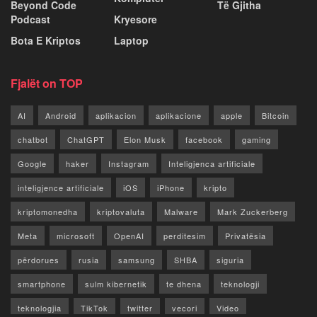
Beyond Code
Të Gjitha
Podcast
Kryesore
Bota E Kriptos
Laptop
Fjalët on TOP
AI
Android
aplikacion
aplikacione
apple
Bitcoin
chatbot
ChatGPT
Elon Musk
facebook
gaming
Google
haker
Instagram
Inteligjenca artificiale
inteligjence artificiale
iOS
iPhone
kripto
kriptomonedha
kriptovaluta
Malware
Mark Zuckerberg
Meta
microsoft
OpenAI
perditesim
Privatësia
përdorues
rusia
samsung
SHBA
siguria
smartphone
sulm kibernetik
te dhena
teknologji
teknologjia
TikTok
twitter
vecori
Video