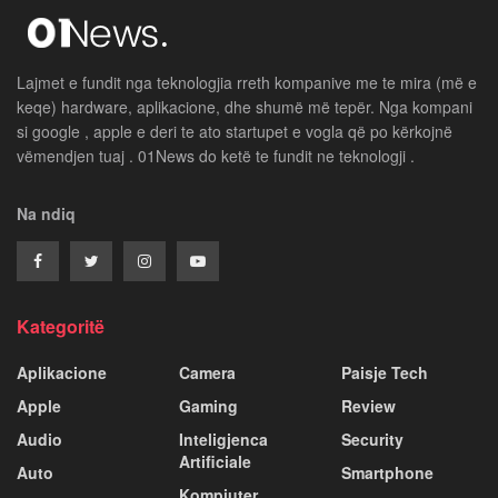
Lajmet e fundit nga teknologjia rreth kompanive me te mira (më e
keqe) hardware, aplikacione, dhe shumë më tepër. Nga kompani
si google , apple e deri te ato startupet e vogla që po kërkojnë
vëmendjen tuaj . 01News do ketë te fundit ne teknologji .
Na ndiq
Kategoritë
Aplikacione
Camera
Paisje Tech
Apple
Gaming
Review
Audio
Inteligjenca
Security
Artificiale
Auto
Smartphone
Kompiuter