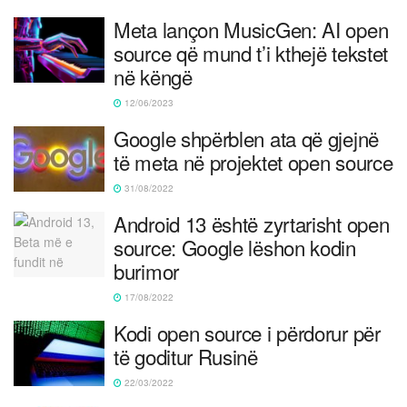
Meta lançon MusicGen: AI open
source që mund t’i kthejë tekstet
në këngë
12/06/2023
Google shpërblen ata që gjejnë
të meta në projektet open source
31/08/2022
Android 13 është zyrtarisht open
source: Google lëshon kodin
burimor
17/08/2022
Kodi open source i përdorur për
të goditur Rusinë
22/03/2022