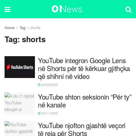
Home
Tag
shorts
Tag:
shorts
YouTube integron Google Lens
në Shorts për të kërkuar gjithçka
që shihni në video
30/05/2025
YouTube shton seksionin “Për ty”
në kanale
09/11/2023
YouTube njofton gjashtë veçori
të reja për Shorts