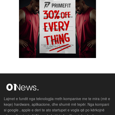
Lajmet e fundit nga teknologjia rreth kompanive me te mira (më e
keqe) hardware, aplikacione, dhe shumë më tepër. Nga kompani
si google , apple e deri te ato startupet e vogla që po kërkojnë