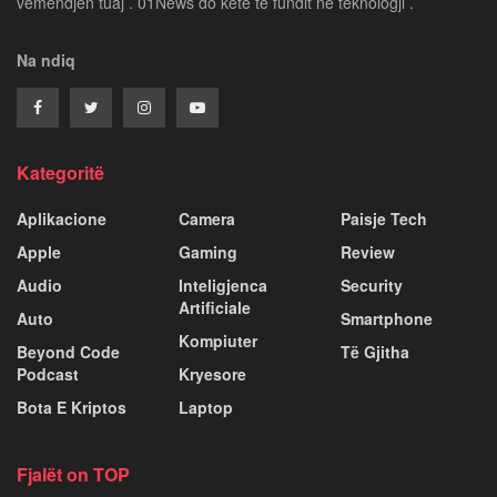
vëmendjen tuaj . 01News do ketë te fundit ne teknologji .
Na ndiq
Kategoritë
Aplikacione
Camera
Paisje Tech
Apple
Gaming
Review
Audio
Inteligjenca
Security
Artificiale
Auto
Smartphone
Kompiuter
Beyond Code
Të Gjitha
Podcast
Kryesore
Bota E Kriptos
Laptop
Fjalët on TOP