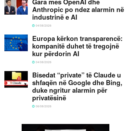
Gara mes OpenAI dhe
Anthropic po ndez alarmin në
industrinë e AI
04/08/2026
Europa kërkon transparencë:
kompanitë duhet të tregojnë
kur përdorin AI
04/08/2026
Bisedat “private” të Claude u
shfaqën në Google dhe Bing,
duke ngritur alarmin për
privatësinë
06/08/2026