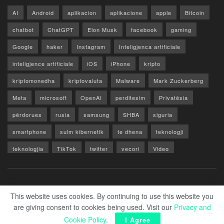
AI
Android
aplikacion
aplikacione
apple
Bitcoin
chatbot
ChatGPT
Elon Musk
facebook
gaming
Google
haker
Instagram
Inteligjenca artificiale
inteligjence artificiale
iOS
iPhone
kripto
kriptomonedha
kriptovaluta
Malware
Mark Zuckerberg
Meta
microsoft
OpenAI
perditesim
Privatësia
përdorues
rusia
samsung
SHBA
siguria
smartphone
sulm kibernetik
te dhena
teknologji
teknologjia
TikTok
twitter
vecori
Video
WhatsApp
x
youtube
Rreth Nesh
Reklamo
Privacy & Policy
Kontakt
This website uses cookies. By continuing to use this website you
are giving consent to cookies being used. Visit our
Privacy and
© 2026 Zero1.al - Part of techzero1.com
Cookie Policy
.
I Agree