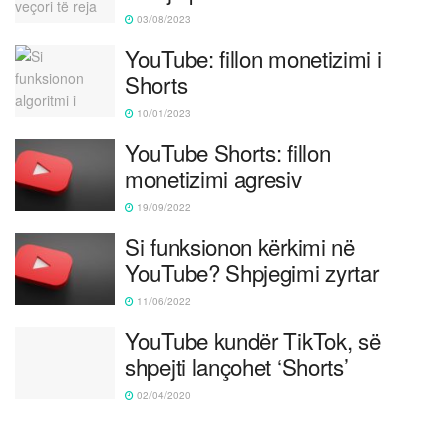
03/08/2023
YouTube: fillon monetizimi i
Shorts
10/01/2023
YouTube Shorts: fillon
monetizimi agresiv
19/09/2022
Si funksionon kërkimi në
YouTube? Shpjegimi zyrtar
11/06/2022
YouTube kundër TikTok, së
shpejti lançohet ‘Shorts’
02/04/2020