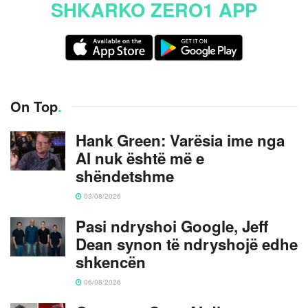
SHKARKO ZERO1 APP
On Top
.
Hank Green: Varësia ime nga
AI nuk është më e
shëndetshme
03/08/2026
Pasi ndryshoi Google, Jeff
Dean synon të ndryshojë edhe
shkencën
06/08/2026