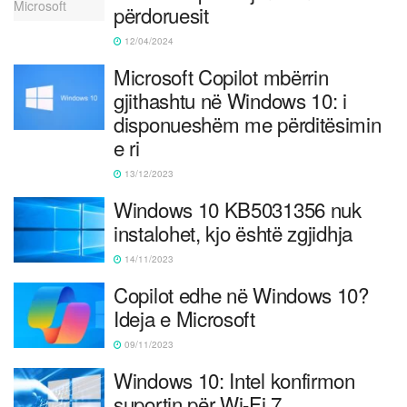
përdoruesit
12/04/2024
Microsoft Copilot mbërrin
gjithashtu në Windows 10: i
disponueshëm me përditësimin
e ri
13/12/2023
Windows 10 KB5031356 nuk
instalohet, kjo është zgjidhja
14/11/2023
Copilot edhe në Windows 10?
Ideja e Microsoft
09/11/2023
Windows 10: Intel konfirmon
suportin për Wi-Fi 7