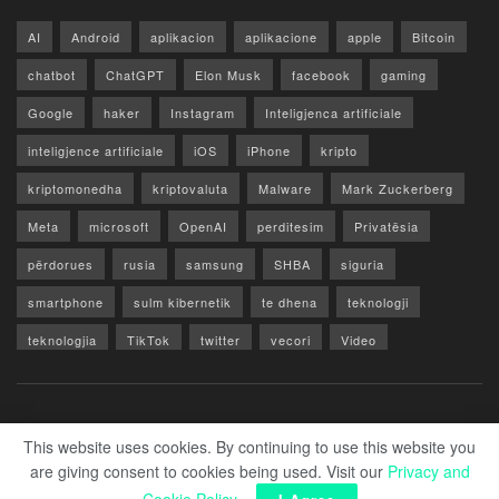
AI
Android
aplikacion
aplikacione
apple
Bitcoin
chatbot
ChatGPT
Elon Musk
facebook
gaming
Google
haker
Instagram
Inteligjenca artificiale
inteligjence artificiale
iOS
iPhone
kripto
kriptomonedha
kriptovaluta
Malware
Mark Zuckerberg
Meta
microsoft
OpenAI
perditesim
Privatësia
përdorues
rusia
samsung
SHBA
siguria
smartphone
sulm kibernetik
te dhena
teknologji
teknologjia
TikTok
twitter
vecori
Video
WhatsApp
x
youtube
Rreth Nesh
Reklamo
Privacy & Policy
Kontakt
This website uses cookies. By continuing to use this website you
are giving consent to cookies being used. Visit our
Privacy and
© 2026 Zero1.al - Part of techzero1.com