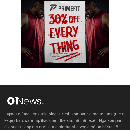
Lajmet e fundit nga teknologjia rreth kompanive me te mira (më e
keqe) hardware, aplikacione, dhe shumë më tepër. Nga kompani
si google , apple e deri te ato startupet e vogla që po kërkojnë