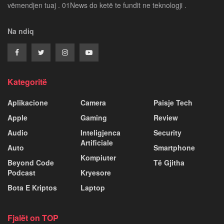
vëmendjen tuaj . 01News do ketë te fundit ne teknologji .
Na ndiq
Kategoritë
Aplikacione
Camera
Paisje Tech
Apple
Gaming
Review
Audio
Inteligjenca
Security
Artificiale
Auto
Smartphone
Kompiuter
Beyond Code
Të Gjitha
Podcast
Kryesore
Bota E Kriptos
Laptop
Fjalët on TOP