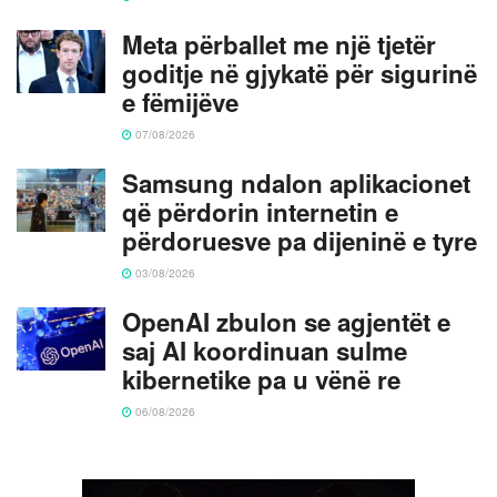
Meta përballet me një tjetër
goditje në gjykatë për sigurinë
e fëmijëve
07/08/2026
Samsung ndalon aplikacionet
që përdorin internetin e
përdoruesve pa dijeninë e tyre
03/08/2026
OpenAI zbulon se agjentët e
saj AI koordinuan sulme
kibernetike pa u vënë re
06/08/2026