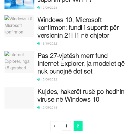
19/09/2023
Windows 10, Microsoft
konfirmon: fundi i suportit për
versionin 21H1 në dhjetor
13/10/2022
Pas 27-vjetësh merr fund
Internet Explorer, ja modelet që
nuk punojnë dot sot
15/06/2022
Kujdes, hakerët rusë po hedhin
viruse në Windows 10
19/05/2018
1
2