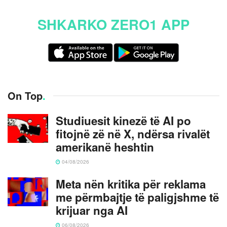
SHKARKO ZERO1 APP
On Top
.
Studiuesit kinezë të AI po
fitojnë zë në X, ndërsa rivalët
amerikanë heshtin
04/08/2026
Meta nën kritika për reklama
me përmbajtje të paligjshme të
krijuar nga AI
06/08/2026