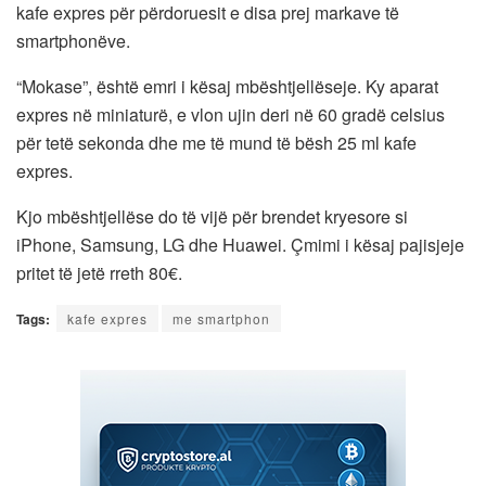
kafe expres për përdoruesit e disa prej markave të
smartphonëve.
“Mokase”, është emri i kësaj mbështjellëseje. Ky aparat
expres në miniaturë, e vlon ujin deri në 60 gradë celsius
për tetë sekonda dhe me të mund të bësh 25 ml kafe
expres.
Kjo mbështjellëse do të vijë për brendet kryesore si
iPhone, Samsung, LG dhe Huawei. Çmimi i kësaj pajisjeje
pritet të jetë rreth 80€.
Tags:
kafe expres
me smartphon