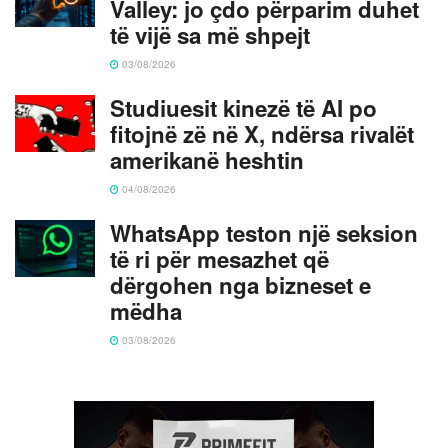
Valley: jo çdo përparim duhet
të vijë sa më shpejt
03/08/2026
Studiuesit kinezë të AI po
fitojnë zë në X, ndërsa rivalët
amerikanë heshtin
04/08/2026
WhatsApp teston një seksion
të ri për mesazhet që
dërgohen nga bizneset e
mëdha
03/08/2026