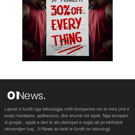
Lajmet e fundit nga teknologjia rreth kompanive me te mira (më e
keqe) hardware, aplikacione, dhe shumë më tepër. Nga kompani
si google , apple e deri te ato startupet e vogla që po kërkojnë
vëmendjen tuaj . 01News do ketë te fundit ne teknologji .