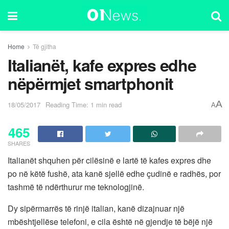
Home
Të gjitha
Italianët, kafe expres edhe
nëpërmjet smartphonit
A
18/05/2017
Reading Time: 1 min read
A
465
SHARES
Italianët shquhen për cilësinë e lartë të kafes expres dhe
po në këtë fushë, ata kanë sjellë edhe çudinë e radhës, por
tashmë të ndërthurur me teknologjinë.
Dy sipërmarrës të rinjë italian, kanë dizajnuar një
mbështjellëse telefoni, e cila është në gjendje të bëjë një