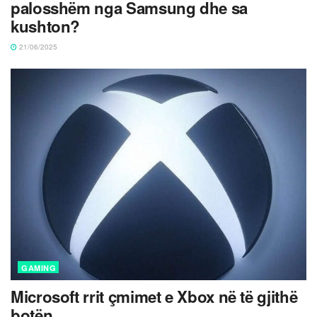
palosshëm nga Samsung dhe sa
kushton?
21/06/2025
GAMING
Microsoft rrit çmimet e Xbox në të gjithë
botën