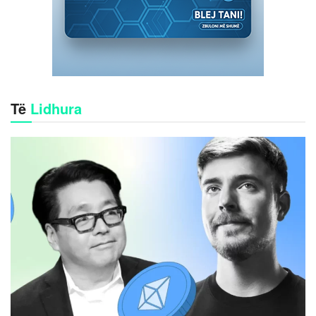
Të
Lidhura