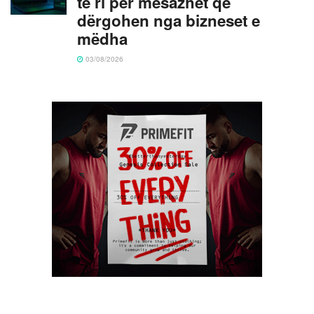
të ri për mesazhet që
dërgohen nga bizneset e
mëdha
03/08/2026