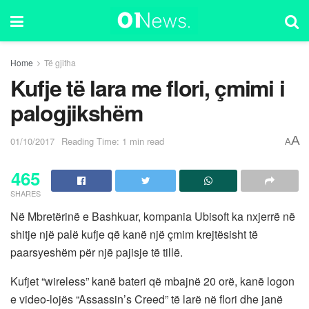
Home
Të gjitha
Kufje të lara me flori, çmimi i
palogjikshëm
A
01/10/2017
Reading Time: 1 min read
A
465
SHARES
Në Mbretërinë e Bashkuar, kompania Ubisoft ka nxjerrë në
shitje një palë kufje që kanë një çmim krejtësisht të
paarsyeshëm për një pajisje të tillë.
Kufjet “wireless” kanë bateri që mbajnë 20 orë, kanë logon
e video-lojës “Assassin’s Creed” të larë në flori dhe janë