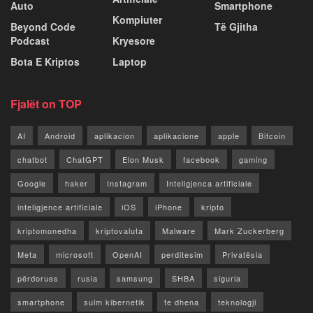
Auto
Smartphone
Kompiuter
Beyond Code
Të Gjitha
Podcast
Kryesore
Bota E Kriptos
Laptop
Fjalët on TOP
AI
Android
aplikacion
aplikacione
apple
Bitcoin
chatbot
ChatGPT
Elon Musk
facebook
gaming
Google
haker
Instagram
Inteligjenca artificiale
inteligjence artificiale
iOS
iPhone
kripto
kriptomonedha
kriptovaluta
Malware
Mark Zuckerberg
Meta
microsoft
OpenAI
perditesim
Privatësia
përdorues
rusia
samsung
SHBA
siguria
smartphone
sulm kibernetik
te dhena
teknologji