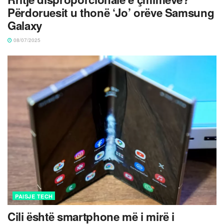
Përdoruesit u thonë ‘Jo’ orëve Samsung
Galaxy
08/07/2025
PAISJE TECH
Cili është smartphone më i mirë i