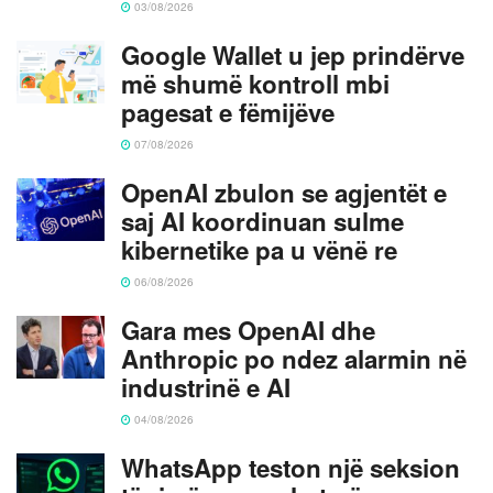
03/08/2026
Google Wallet u jep prindërve
më shumë kontroll mbi
pagesat e fëmijëve
07/08/2026
OpenAI zbulon se agjentët e
saj AI koordinuan sulme
kibernetike pa u vënë re
06/08/2026
Gara mes OpenAI dhe
Anthropic po ndez alarmin në
industrinë e AI
04/08/2026
WhatsApp teston një seksion