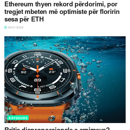
Ethereum thyen rekord përdorimi, por
tregjet mbeten më optimiste për floririn
sesa për ETH
06/01/2026
KRYESORE
Rritje disproporcionale e çmimeve?