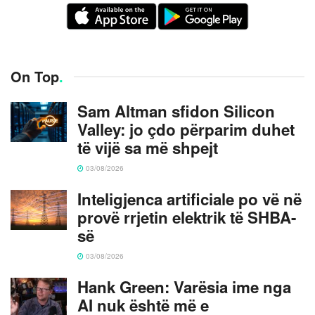
On Top
.
Sam Altman sfidon Silicon
Valley: jo çdo përparim duhet
të vijë sa më shpejt
03/08/2026
Inteligjenca artificiale po vë në
provë rrjetin elektrik të SHBA-
së
03/08/2026
Hank Green: Varësia ime nga
AI nuk është më e