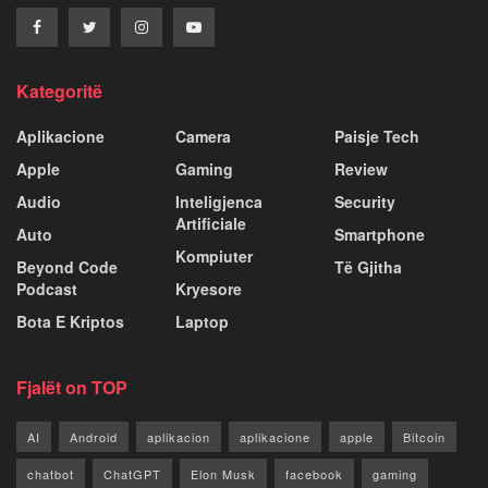
Kategoritë
Aplikacione
Camera
Paisje Tech
Apple
Gaming
Review
Audio
Inteligjenca
Security
Artificiale
Auto
Smartphone
Kompiuter
Beyond Code
Të Gjitha
Podcast
Kryesore
Bota E Kriptos
Laptop
Fjalët on TOP
AI
Android
aplikacion
aplikacione
apple
Bitcoin
chatbot
ChatGPT
Elon Musk
facebook
gaming