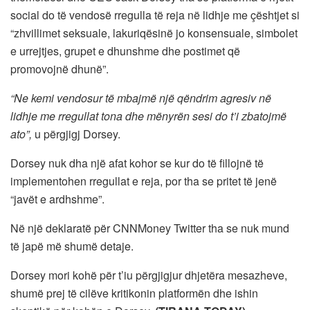
social do të vendosë rregulla të reja në lidhje me çështjet si
“zhvillimet seksuale, lakuriqësinë jo konsensuale, simbolet
e urrejtjes, grupet e dhunshme dhe postimet që
promovojnë dhunë”.
“Ne kemi vendosur të mbajmë një qëndrim agresiv në
lidhje me rregullat tona dhe mënyrën sesi do t’i zbatojmë
ato”,
u përgjigj Dorsey.
Dorsey nuk dha një afat kohor se kur do të fillojnë të
implementohen rregullat e reja, por tha se pritet të jenë
“javët e ardhshme”.
Në një deklaratë për CNNMoney Twitter tha se nuk mund
të japë më shumë detaje.
Dorsey mori kohë për t’iu përgjigjur dhjetëra mesazheve,
shumë prej të cilëve kritikonin platformën dhe ishin