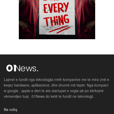
Lajmet e fundit nga teknologjia rreth kompanive me te mira (më e
keqe) hardware, aplikacione, dhe shumë më tepër. Nga kompani
si google , apple e deri te ato startupet e vogla që po kërkojnë
vëmendjen tuaj . 01News do ketë te fundit ne teknologji .
Na ndiq