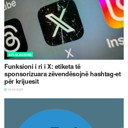
APLIKACIONE
Funksioni i ri i X: etiketa të
sponsorizuara zëvendësojnë hashtag‑et
për krijuesit
04/03/2026