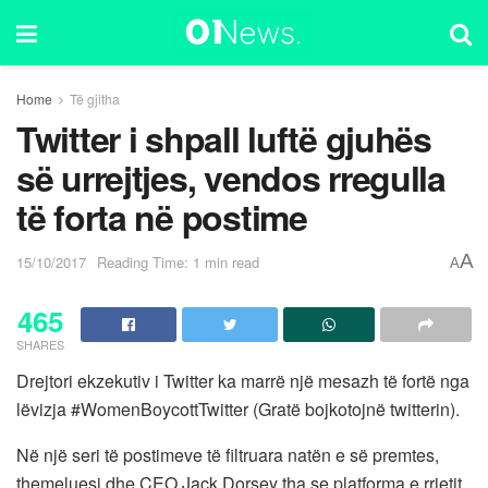
Home
Të gjitha
Twitter i shpall luftë gjuhës
së urrejtjes, vendos rregulla
të forta në postime
A
15/10/2017
Reading Time: 1 min read
A
465
SHARES
Drejtori ekzekutiv i Twitter ka marrë një mesazh të fortë nga
lëvizja #WomenBoycottTwitter (Gratë bojkotojnë twitterin).
Në një seri të postimeve të filtruara natën e së premtes,
themeluesi dhe CEO Jack Dorsey tha se platforma e rrjetit