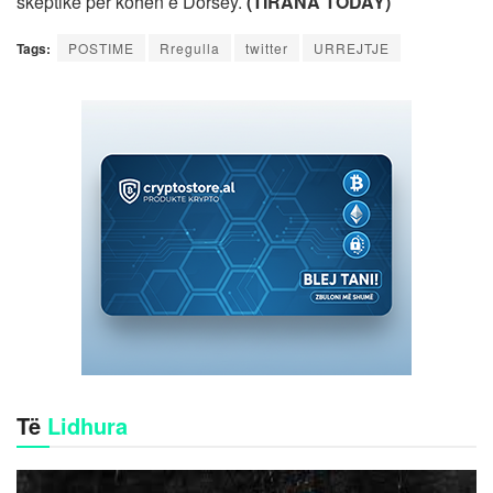
skeptikë për kohën e Dorsey.
(TIRANA TODAY)
Tags:
POSTIME
Rregulla
twitter
URREJTJE
Të
Lidhura