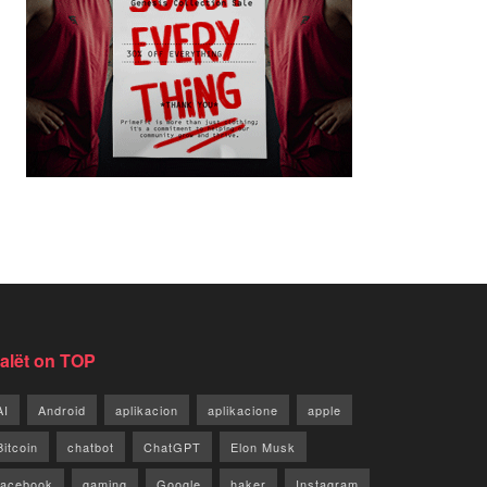
jalët on TOP
AI
Android
aplikacion
aplikacione
apple
Bitcoin
chatbot
ChatGPT
Elon Musk
facebook
gaming
Google
haker
Instagram