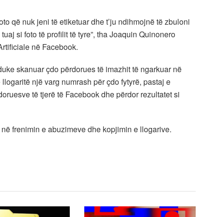
foto që nuk jeni të etiketuar dhe t’ju ndihmojnë të zbuloni
uaj si foto të profilit të tyre”, tha Joaquin Quinonero
Artificiale në Facebook.
 duke skanuar çdo përdorues të imazhit të ngarkuar në
 llogaritë një varg numrash për çdo fytyrë, pastaj e
oruesve të tjerë të Facebook dhe përdor rezultatet si
 në frenimin e abuzimeve dhe kopjimin e llogarive.