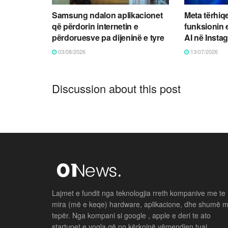
Samsung ndalon aplikacionet
Meta tërhiqe
që përdorin internetin e
funksionin
përdoruesve pa dijeninë e tyre
AI në Insta
03/08/2026
13/07/2026
Discussion about this post
Lajmet e fundit nga teknologjia rreth kompanive me te
mira (më e keqe) hardware, aplikacione, dhe shumë 
tepër. Nga kompani si google , apple e deri te ato
startupet e vogla që po kërkojnë vëmendjen tuaj .