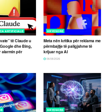
CA ARTIFICIALE
KRYESORE
ivate” të Claude u
Meta nën kritika për reklama me
 Google dhe Bing,
përmbajtje të paligjshme të
r alarmin për
krijuar nga AI
06/08/2026
NE
KRYESORE