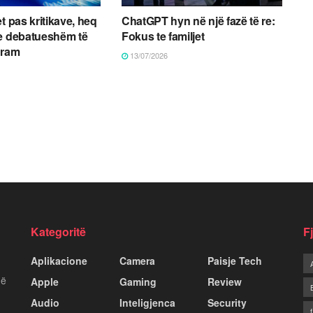
t pas kritikave, heq
ChatGPT hyn në një fazë të re:
 e debatueshëm të
Fokus te familjet
gram
13/07/2026
Kategoritë
F
Aplikacione
Camera
Paisje Tech
më
Apple
Gaming
Review
Audio
Inteligjenca
Security