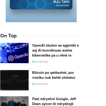
On Top
.
OpenAI zbulon se agjentët e
saj AI koordinuan sulme
kibernetike pa u vënë re
06/08/2026
Bitcoin po qetësohet, por
rreziku nuk është zhdukur
06/08/2026
Pasi ndryshoi Google, Jeff
Dean synon të ndryshojë