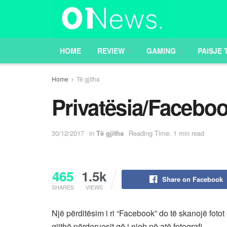
HOME
REVIEW
GAMING
PAISJE 
Home
Të gjitha
Privatësia/Faceboo
30/12/2017
in
Të gjitha
Reading Time: 1 min read
465
1.5k
Share on Facebook
SHARES
VIEWS
Një përditësim i ri “Facebook” do të skanojë foto
gjithë përdoruesit që i njeh në atë fotografi.