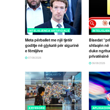
INTELIGJENCA ARTIFICIALE
INTELIGJEN
Meta përballet me një tjetër
Bisedat “pr
goditje në gjykatë për sigurinë
shfaqën në
e fëmijëve
duke ngritu
privatësinë
07/08/2026
06/08/2026
KRYESORE
APLIKACIO