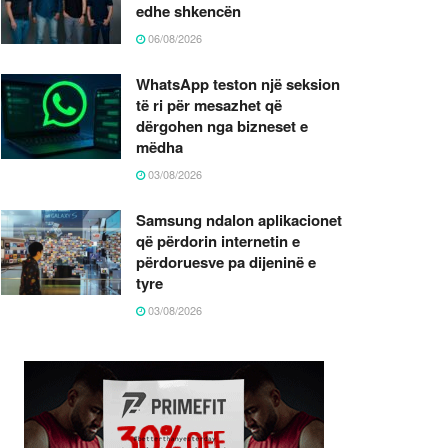
edhe shkencën
06/08/2026
WhatsApp teston një seksion
të ri për mesazhet që
dërgohen nga bizneset e
mëdha
03/08/2026
Samsung ndalon aplikacionet
që përdorin internetin e
përdoruesve pa dijeninë e
tyre
03/08/2026