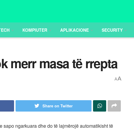
TECH
KOMPIUTER
APLIKACIONE
SECURITY
k merr masa të rrepta
A
A
Share on Twitter
t e sapo ngarkuara dhe do të lajmërojë automatikisht të