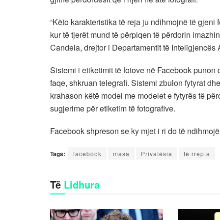
“Këto karakteristika të reja ju ndihmojnë të gjeni 
kur të tjerët mund të përpiqen të përdorin imazhin t
Candela, drejtor i Departamentit të Inteligjencës 
Sistemi i etiketimit të fotove në Facebook punon
faqe, shkruan telegrafi. Sistemi zbulon fytyrat dhe
krahason këtë model me modelet e fytyrës të përd
sugjerime për etiketim të fotografive.
Facebook shpreson se ky mjet i ri do të ndihmojë
Tags:
facebook
masa
Privatësia
të rrepta
Të
Lidhura