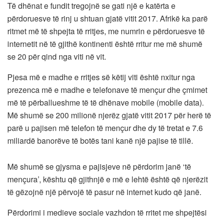
Të dhënat e fundit tregojnë se gati një e katërta e
përdoruesve të rinj u shtuan gjatë vitit 2017. Afrikë ka parë
ritmet më të shpejta të rritjes, me numrin e përdoruesve të
internetit në të gjithë kontinenti është rritur me më shumë
se 20 për qind nga viti në vit.
Pjesa më e madhe e rritjes së këtij viti është nxitur nga
prezenca më e madhe e telefonave të mençur dhe çmimet
më të përballueshme të të dhënave mobile (mobile data).
Më shumë se 200 milionë njerëz gjatë vitit 2017 për herë të
parë u pajisen më telefon të mençur dhe dy të tretat e 7.6
miliardë banorëve të botës tani kanë një pajise të tillë.
Më shumë se gjysma e pajisjeve në përdorim janë ‘të
mençura’, kështu që gjithnjë e më e lehtë është që njerëzit
të gëzojnë një përvojë të pasur në internet kudo që janë.
Përdorimi i medieve sociale vazhdon të rritet me shpejtësi