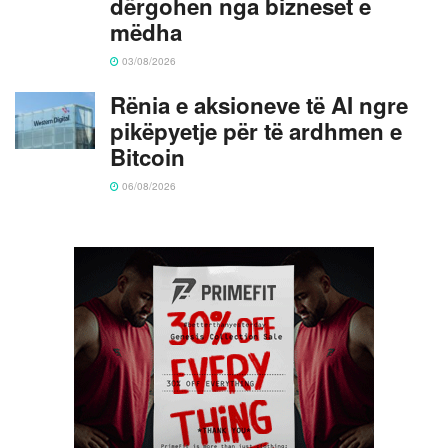
dërgohen nga bizneset e
mëdha
03/08/2026
Rënia e aksioneve të AI ngre
pikëpyetje për të ardhmen e
Bitcoin
06/08/2026