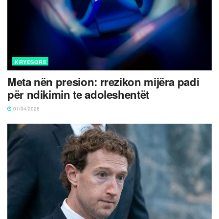
KRYESORE
Meta nën presion: rrezikon mijëra padi
për ndikimin te adoleshentët
01/04/2026