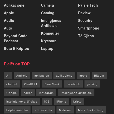
Aplikacione
Camera
Paisje Tech
Apple
Gaming
Review
Audio
Inteligjenca
Security
Artificiale
Auto
Smartphone
Kompiuter
Beyond Code
Të Gjitha
Podcast
Kryesore
Bota E Kriptos
Laptop
Fjalët on TOP
AI
Android
aplikacion
aplikacione
apple
Bitcoin
chatbot
ChatGPT
Elon Musk
facebook
gaming
Google
haker
Instagram
Inteligjenca artificiale
inteligjence artificiale
iOS
iPhone
kripto
kriptomonedha
kriptovaluta
Malware
Mark Zuckerberg