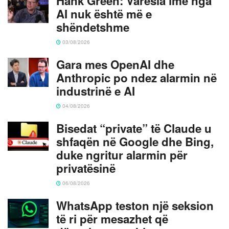
Hank Green: Varësia ime nga
AI nuk është më e
shëndetshme
03/08/2026
Gara mes OpenAI dhe
Anthropic po ndez alarmin në
industrinë e AI
04/08/2026
Bisedat “private” të Claude u
shfaqën në Google dhe Bing,
duke ngritur alarmin për
privatësinë
06/08/2026
WhatsApp teston një seksion
të ri për mesazhet që