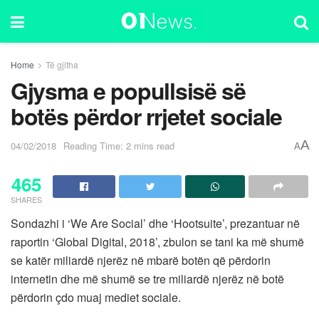
Home
Të gjitha
Gjysma e popullsisë së
botës përdor rrjetet sociale
A
04/02/2018
Reading Time: 2 mins read
A
465
SHARES
Sondazhi i ‘We Are Social’ dhe ‘Hootsuite’, prezantuar në
raportin ‘Global Digital, 2018’, zbulon se tani ka më shumë
se katër miliardë njerëz në mbarë botën që përdorin
internetin dhe më shumë se tre miliardë njerëz në botë
përdorin çdo muaj mediet sociale.