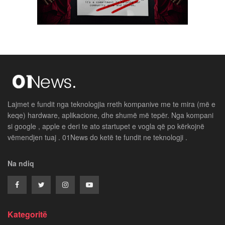
Lajmet e fundit nga teknologjia rreth kompanive me te mira (më e
keqe) hardware, aplikacione, dhe shumë më tepër. Nga kompani
si google , apple e deri te ato startupet e vogla që po kërkojnë
vëmendjen tuaj . 01News do ketë te fundit ne teknologji .
Na ndiq
Kategoritë