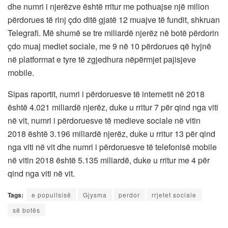
dhe numri i njerëzve është rritur me pothuajse një milion
përdorues të rinj çdo ditë gjatë 12 muajve të fundit, shkruan
Telegrafi. Më shumë se tre miliardë njerëz në botë përdorin
çdo muaj mediet sociale, me 9 në 10 përdorues që hyjnë
në platformat e tyre të zgjedhura nëpërmjet pajisjeve
mobile.
Sipas raportit, numri i përdoruesve të internetit në 2018
është 4.021 miliardë njerëz, duke u rritur 7 për qind nga viti
në vit, numri i përdoruesve të medieve sociale në vitin
2018 është 3.196 miliardë njerëz, duke u rritur 13 për qind
nga viti në vit dhe numri i përdoruesve të telefonisë mobile
në vitin 2018 është 5.135 miliardë, duke u rritur me 4 për
qind nga viti në vit.
Tags:
e popullsisë
Gjysma
perdor
rrjetet sociale
së botës