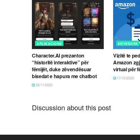
APLIKACIONE
KRYESORE
Character.AI prezanton
Vizitë te ped
“historitë interaktive” për
Amazon zgj
fëmijët, duke zëvendësuar
virtual për 
bisedat e hapura me chatbot
17/10/2025
26/11/2025
Discussion about this post