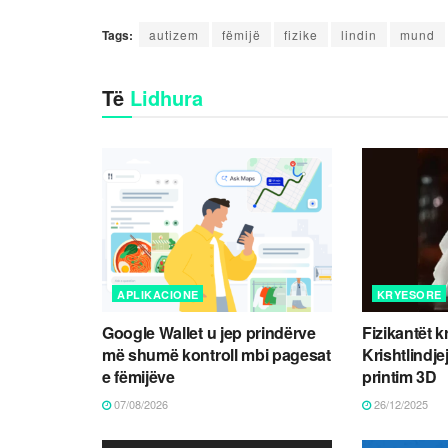
Tags:
autizem
fëmijë
fizike
lindin
mund
Të
Lidhura
APLIKACIONE
KRYESORE
Google Wallet u jep prindërve
Fizikantët k
më shumë kontroll mbi pagesat
Krishtlindje
e fëmijëve
printim 3D
07/08/2026
26/12/2025