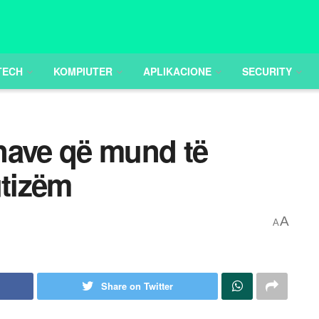
TECH
KOMPIUTER
APLIKACIONE
SECURITY
ënave që mund të
utizëm
A
A
Share on Twitter