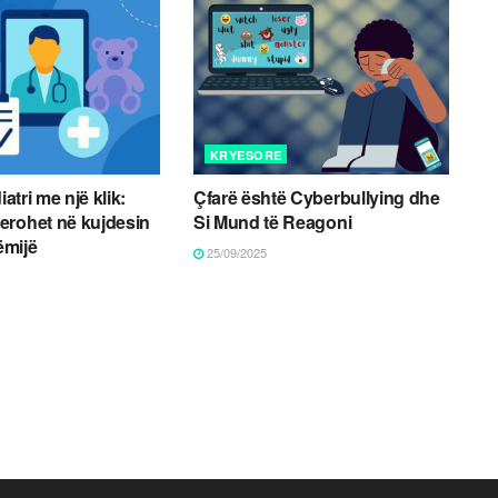
KRYESORE
iatri me një klik:
Çfarë është Cyberbullying dhe
erohet në kujdesin
Si Mund të Reagoni
fëmijë
25/09/2025