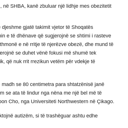
, në SHBA, kanë zbuluar një lidhje mes obezitetit
 djeshme gjatë takimit vjetor të Shoqatës
in e të dhënave që sugjerojnë se shtimi i rasteve
ithmonë e në rritje të njerëzve obezë, dhe mund të
gjerojnë se duhet vënë fokusi më shumë tek
k, që nuk rrit rrezikun vetëm për vdekje të
ë madh se 80 centimetra para shtatzënisë janë
ëm se ata të lindur nga nëna me një bel më të
 Joon Cho, nga Universiteti Northwestern në Çikago.
tojnë autizëm, si të trashëguar ashtu edhe