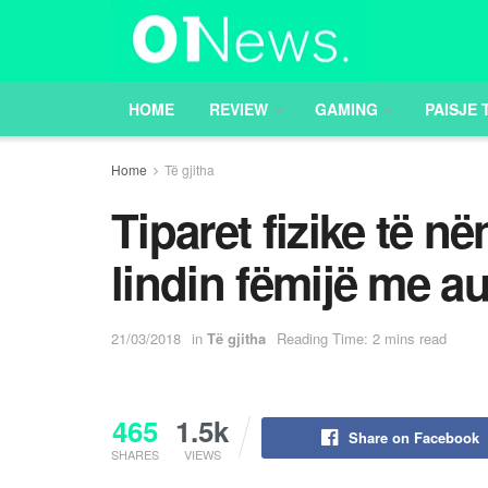
HOME
REVIEW
GAMING
PAISJE 
Home
Të gjitha
Tiparet fizike të n
lindin fëmijë me a
21/03/2018
in
Të gjitha
Reading Time: 2 mins read
465
1.5k
Share on Facebook
SHARES
VIEWS