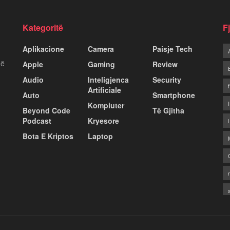
Kategoritë
F
Aplikacione
Camera
Paisje Tech
më
Apple
Gaming
Review
Audio
Inteligjenca
Security
Artificiale
Auto
Smartphone
Kompiuter
Beyond Code
Të Gjitha
Podcast
Kryesore
Bota E Kriptos
Laptop