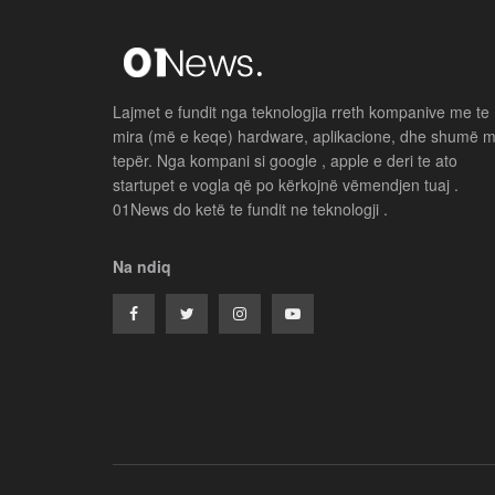
Lajmet e fundit nga teknologjia rreth kompanive me te
mira (më e keqe) hardware, aplikacione, dhe shumë 
tepër. Nga kompani si google , apple e deri te ato
startupet e vogla që po kërkojnë vëmendjen tuaj .
01News do ketë te fundit ne teknologji .
Na ndiq