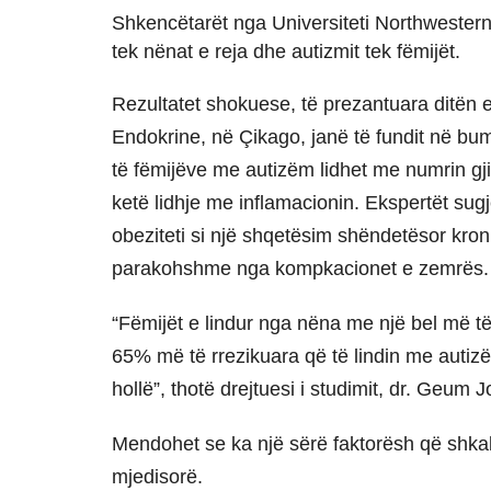
Shkencëtarët nga Universiteti Northwestern
tek nënat e reja dhe autizmit tek fëmijët.
Rezultatet shokuese, të prezantuara ditën e
Endokrine, në Çikago, janë të fundit në bum
të fëmijëve me autizëm lidhet me numrin gj
ketë lidhje me inflamacionin. Ekspertët su
obeziteti si një shqetësim shëndetësor kroni
parakohshme nga kompkacionet e zemrës.
“Fëmijët e lindur nga nëna me një bel më t
65% më të rrezikuara që të lindin me autiz
hollë”, thotë drejtuesi i studimit, dr. Geum
Mendohet se ka një sërë faktorësh që shkak
mjedisorë.