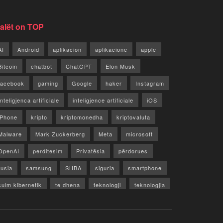
jalët on TOP
AI
Android
aplikacion
aplikacione
apple
Bitcoin
chatbot
ChatGPT
Elon Musk
facebook
gaming
Google
haker
Instagram
Inteligjenca artificiale
inteligjence artificiale
iOS
iPhone
kripto
kriptomonedha
kriptovaluta
Malware
Mark Zuckerberg
Meta
microsoft
OpenAI
perditesim
Privatësia
përdorues
rusia
samsung
SHBA
siguria
smartphone
sulm kibernetik
te dhena
teknologji
teknologjia
TikTok
twitter
vecori
Video
WhatsApp
x
youtube