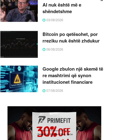
AI nuk është më e
shëndetshme
03/08/2026
Bitcoin po qetësohet, por
rreziku nuk është zhdukur
06/08/2026
Google zbulon një skemë të
re mashtrimi që synon
institucionet financiare
07/08/2026