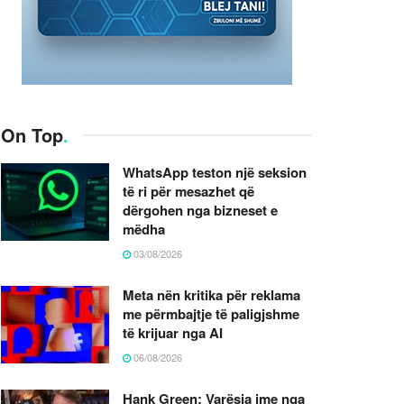
On Top
.
WhatsApp teston një seksion
të ri për mesazhet që
dërgohen nga bizneset e
mëdha
03/08/2026
Meta nën kritika për reklama
me përmbajtje të paligjshme
të krijuar nga AI
06/08/2026
Hank Green: Varësia ime nga