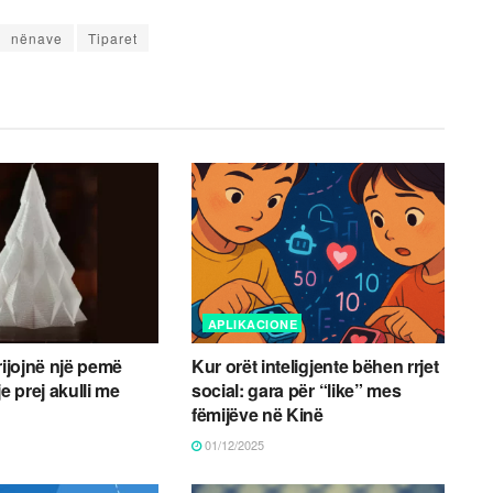
nënave
Tiparet
APLIKACIONE
rijojnë një pemë
Kur orët inteligjente bëhen rrjet
je prej akulli me
social: gara për “like” mes
fëmijëve në Kinë
01/12/2025