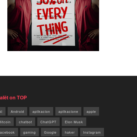
jalët on TOP
AI
Android
aplikacion
aplikacione
apple
Bitcoin
chatbot
ChatGPT
Elon Musk
facebook
gaming
Google
haker
Instagram