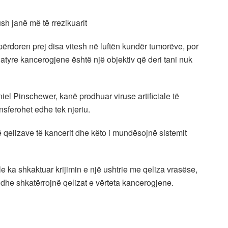
ush janë më të rrezikuarit
 përdoren prej disa vitesh në luftën kundër tumorëve, por
 atyre kancerogjene është një objektiv që deri tani nuk
iel Pinschewer, kanë prodhuar viruse artificiale të
sferohet edhe tek njeriu.
të qelizave të kancerit dhe këto i mundësojnë sistemit
le ka shkaktuar krijimin e një ushtrie me qeliza vrasëse,
në dhe shkatërrojnë qelizat e vërteta kancerogjene.