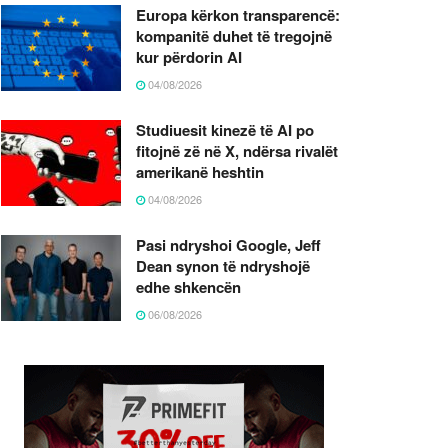
Europa kërkon transparencë:
kompanitë duhet të tregojnë
kur përdorin AI
04/08/2026
Studiuesit kinezë të AI po
fitojnë zë në X, ndërsa rivalët
amerikanë heshtin
04/08/2026
Pasi ndryshoi Google, Jeff
Dean synon të ndryshojë
edhe shkencën
06/08/2026