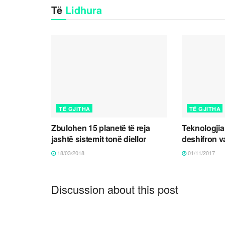
Të
Lidhura
TË GJITHA
TË GJITHA
Zbulohen 15 planetë të reja
Teknologji
jashtë sistemit tonë diellor
deshifron va
18/03/2018
01/11/2017
Discussion about this post