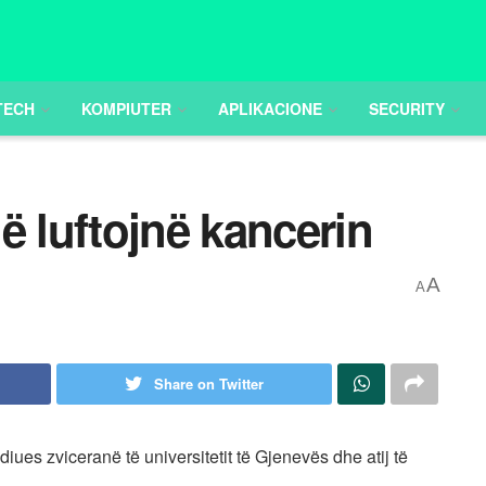
TECH
KOMPIUTER
APLIKACIONE
SECURITY
ë luftojnë kancerin
A
A
Share on Twitter
diues zviceranë të universitetit të Gjenevës dhe atij të