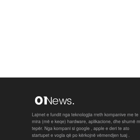
Lajmet e fundit nga teknologjia rreth kompanive me te
mira (më e keqe) hardware, aplikacione, dhe shumë 
tepër. Nga kompani si google , apple e deri te ato
startupet e vogla që po kërkojnë vëmendjen tuaj .