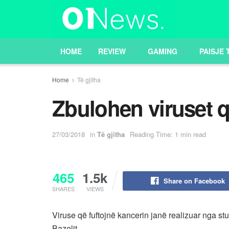
HOME
REVIEW
GAMING
PAISJE 
Home
Të gjitha
Zbulohen viruset q
27/03/2018
in
Të gjitha
Reading Time: 1 min read
465
1.5k
Share on Facebook
SHARES
VIEWS
Viruse që fuftojnë kancerin janë realizuar nga stu
Bazelit.