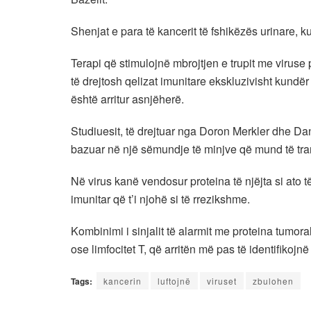
Shenjat e para të kancerit të fshikëzës urinare, k
Terapi që stimulojnë mbrojtjen e trupit me viruse
të drejtosh qelizat imunitare ekskluzivisht kundër
është arritur asnjëherë.
Studiuesit, të drejtuar nga Doron Merkler dhe Dan
bazuar në një sëmundje të minjve që mund të tran
Në virus kanë vendosur proteina të njëjta si ato 
imunitar që t’i njohë si të rrezikshme.
Kombinimi i sinjalit të alarmit me proteina tumora
ose limfocitet T, që arritën më pas të identifikoj
Tags:
kancerin
luftojnë
viruset
zbulohen