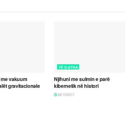
TË GJITHA
a me vakuum
Njihuni me sulmin e parë
lët gravitacionale
kibernetik në histori
26/10/2017