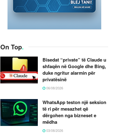
On Top
.
Bisedat “private” të Claude u
shfaqën në Google dhe Bing,
duke ngritur alarmin për
privatësinë
06/08/2026
WhatsApp teston një seksion
të ri për mesazhet që
dërgohen nga bizneset e
mëdha
03/08/2026