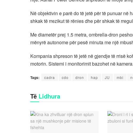
Në objektivin e parë do të jetë për të punuar në hap
shkak të rrezikut të rënies dhe për shkak të rreg
Me diametër prej 1.5 metra, ombrella-dron peshon
mënyrë autonome për pesë minuta me një mbushj
Kompania shpreson të jetë në gjendje të rrisë koh
motorin. Sistemi i monitorimit bazohet në kamera
Tags:
cadra
cdo
dron
hap
JU
mbi
n
Të
Lidhura