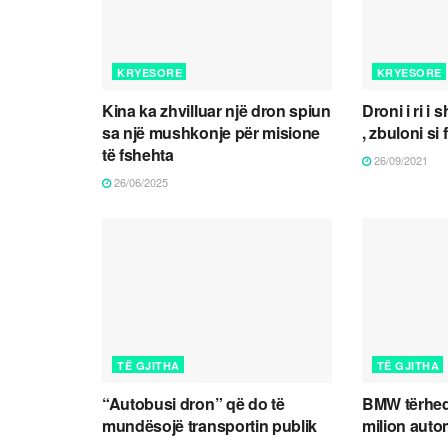
KRYESORE
KRYESORE
Kina ka zhvilluar një dron spiun
Droni i ri i
sa një mushkonje për misione
, zbuloni si
të fshehta
26/09/2021
26/06/2025
TË GJITHA
TË GJITHA
“Autobusi dron” që do të
BMW tërheq
mundësojë transportin publik
milion auto