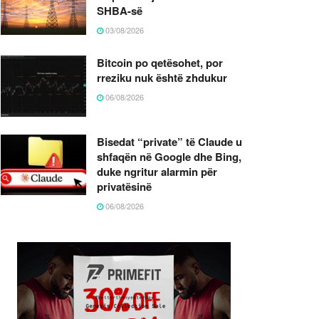
SHBA-së
03/08/2026
Bitcoin po qetësohet, por
rreziku nuk është zhdukur
06/08/2026
Bisedat “private” të Claude u
shfaqën në Google dhe Bing,
duke ngritur alarmin për
privatësinë
06/08/2026