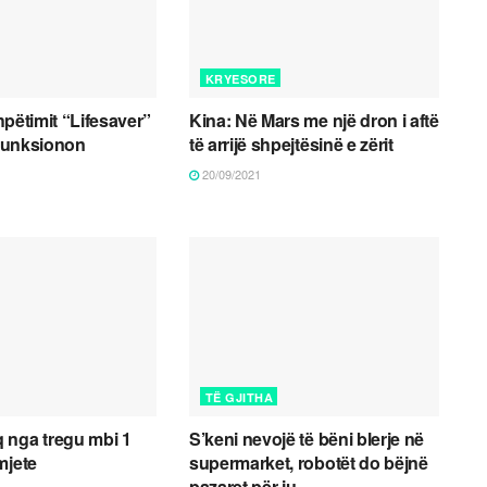
KRYESORE
 shpëtimit “Lifesaver”
Kina: Në Mars me një dron i aftë
 funksionon
të arrijë shpejtësinë e zërit
20/09/2021
TË GJITHA
 nga tregu mbi 1
S’keni nevojë të bëni blerje në
mjete
supermarket, robotët do bëjnë
pazaret për ju