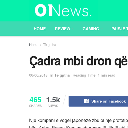
HOME
REVIEW
GAMING
PAISJE 
Home
Të gjitha
Çadra mbi dron që
06/06/2018
in
Të gjitha
Reading Time: 1 min read
465
1.5k
Share on Facebook
SHARES
VIEWS
Një kompani e vogël japoneze zbuloi një prototip
hije. Ashai Power Service shpreson të fillojë shitj