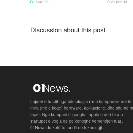
16/06/2021
23/10/2018
Discussion about this post
Lajmet e fundit nga teknologjia rreth kompanive me te
mira (më e keqe) hardware, aplikacione, dhe shumë 
tepër. Nga kompani si google , apple e deri te ato
startupet e vogla që po kërkojnë vëmendjen tuaj .
01News do ketë te fundit ne teknologji .