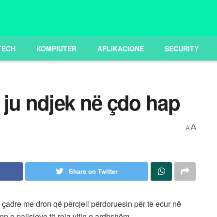
TECH
KOMPIUTER
APLIKACIONE
SECURITY
 ju ndjek në çdo hap
A
A
Share on Twitter
 çadre me dron që përcjell përdoruesin për të ecur në
en e pajisjeve të reja vitin e ardhshëm.