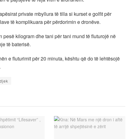
ësirat private mbyllura të tilla si kurset e golfit për
ullave të komplikuara për përdorimin e dronëve.
 pesë kilogram dhe tani për tani mund të fluturojë në
e të baterisë.
ën e fluturimit për 20 minuta, kështu që do të lehtësojë
.
djek