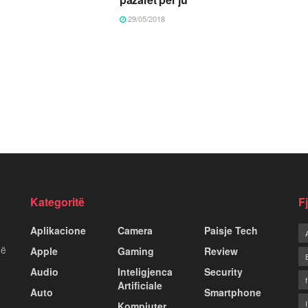
29/05/2018
Kategoritë
F
Aplikacione
Camera
Paisje Tech
më
Apple
Gaming
Review
Audio
Inteligjenca
Security
Artificiale
Auto
Smartphone
Kompiuter