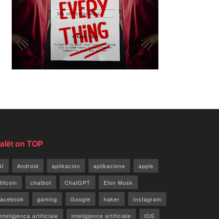
jalët on TOP
AI
Android
aplikacion
aplikacione
apple
Bitcoin
chatbot
ChatGPT
Elon Musk
facebook
gaming
Google
haker
Instagram
Inteligjenca artificiale
inteligjence artificiale
iOS