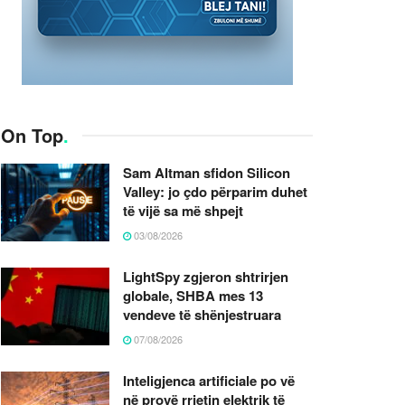
On Top
.
Sam Altman sfidon Silicon
Valley: jo çdo përparim duhet
të vijë sa më shpejt
03/08/2026
LightSpy zgjeron shtrirjen
globale, SHBA mes 13
vendeve të shënjestruara
07/08/2026
Inteligjenca artificiale po vë
në provë rrjetin elektrik të