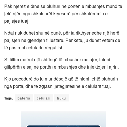
Pak njerëz e dinë se pluhuri në portën e mbushjes mund të
jetë njëri nga shkaktarët kryesorë për shkatërrimin e
pajisjes tuaj.
Ndaj nuk duhet shumë punë, për ta rikthyer edhe një herë
pajisjen në gjendjen fillestare. Për këtë, ju duhet vetëm që
të pastroni celularin rregullisht.
Si fillim merrni një shiringë të mbushur me ajër, futeni
gjilpërën e saj në portën e mbushjes dhe injektojeni ajrin.
Kjo procedurë do ju mundësojë që të hiqni lehtë pluhurin
nga porta, dhe të zgjasni jetëgjatësinë e celularit tuaj.
Tags:
bateria
celulari
truku