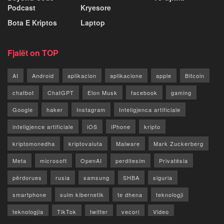
Podcast
Kryesore
Bota E Kriptos
Laptop
Fjalët on TOP
AI
Android
aplikacion
aplikacione
apple
Bitcoin
chatbot
ChatGPT
Elon Musk
facebook
gaming
Google
haker
Instagram
Inteligjenca artificiale
inteligjence artificiale
iOS
iPhone
kripto
kriptomonedha
kriptovaluta
Malware
Mark Zuckerberg
Meta
microsoft
OpenAI
perditesim
Privatësia
përdorues
rusia
samsung
SHBA
siguria
smartphone
sulm kibernetik
te dhena
teknologji
teknologjia
TikTok
twitter
vecori
Video