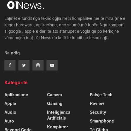
Lajmet e fundit nga teknologjia rreth kompanive me te mira (më e
keqe) hardware, aplikacione, dhe shumë më tepër. Nga kompani
si google , apple e deri te ato startupet e vogla që po kërkojnë
vëmendjen tuaj . 01News do ketë te fundit ne teknologji .
Na ndiq
Kategoritë
Aplikacione
Camera
Paisje Tech
Apple
Gaming
Review
Audio
Inteligjenca
Security
Artificiale
Auto
Smartphone
Kompiuter
Beyond Code
Të Gjitha