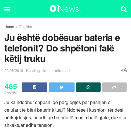
Home
Të gjitha
Ju është dobësuar bateria e
telefonit? Do shpëtoni falë
këtij truku
A
20/08/2018
Reading Time: 1 min read
A
465
SHARES
Ju ka ndodhur shpesh, që përgjegjës për prishjen e
celularit të bëni baterinë tuaj? Ndonëse i kushtoni rëndësi
përkujdesjes, ndodh që bateria të mos mbajë gjatë, duke ju
shkaktuar edhe tension.