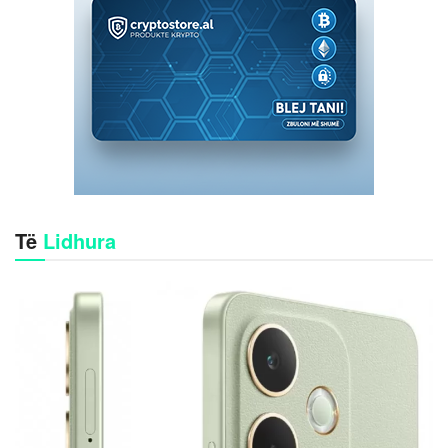
Të
Lidhura