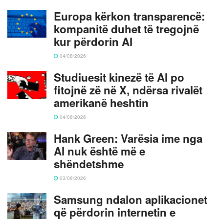
Europa kërkon transparencë:
kompanitë duhet të tregojnë
kur përdorin AI
04/08/2026
Studiuesit kinezë të AI po
fitojnë zë në X, ndërsa rivalët
amerikanë heshtin
04/08/2026
Hank Green: Varësia ime nga
AI nuk është më e
shëndetshme
03/08/2026
Samsung ndalon aplikacionet
që përdorin internetin e