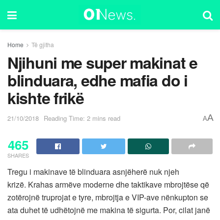
Home
Të gjitha
Njihuni me super makinat e
blinduara, edhe mafia do i
kishte frikë
A
21/10/2018
Reading Time: 2 mins read
A
465
SHARES
Tregu i makinave të blinduara asnjëherë nuk njeh
krizë. Krahas armëve moderne dhe taktikave mbrojtëse që
zotërojnë truprojat e tyre, mbrojtja e VIP-ave nënkupton se
ata duhet të udhëtojnë me makina të sigurta. Por, cilat janë