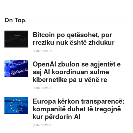
On Top
.
Bitcoin po qetësohet, por
rreziku nuk është zhdukur
06/08/2026
OpenAI zbulon se agjentët e
saj AI koordinuan sulme
kibernetike pa u vënë re
06/08/2026
Europa kërkon transparencë:
kompanitë duhet të tregojnë
kur përdorin AI
04/08/2026