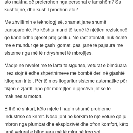
ato makina që preferohen nga personat e famshëm? Sa
kushtojnë, dhe kush i prodhon ato?
Me zhvillimin e teknologjisë, xhamat janë shumë
transparentë. Po kështu mund të kenë të njëjtën rezistencë
që kanë edhe pjesët prej çeliku. Në rast atentati, nuk është
më e mundur që të çash gomat, pasi janë të pajisura me
sisteme nga më të ndryshmet të mbrojtjes.
Madje në nivelet më të larta të sigurisë, veturat e blinduara
i rezistojnë edhe shpërthimeve me bombë deri në gjashtë
kilogram tritol. Për të mos llogaritur sisteme automatike për
fikjen e zjarrit, apo për mbrojtjen e pjesëve jetike të
makinës si motori.
E thënë shkurt, këto mjete i hapin shumë probleme
industrisë së krimit. Nëse jeni në kërkim të një veture që ju
mbron nga plumbat dhe eksplozivët dhe ofron komfort, këto
janë veturat e blinduara më të mira në treg sot.