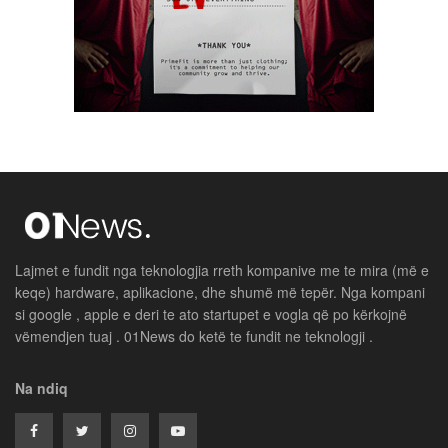
Lajmet e fundit nga teknologjia rreth kompanive me te mira (më e
keqe) hardware, aplikacione, dhe shumë më tepër. Nga kompani
si google , apple e deri te ato startupet e vogla që po kërkojnë
vëmendjen tuaj . 01News do ketë te fundit ne teknologji .
Na ndiq