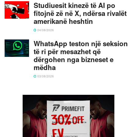
Studiuesit kinezë të AI po
fitojnë zë në X, ndërsa rivalët
amerikanë heshtin
04/08/2026
WhatsApp teston një seksion
të ri për mesazhet që
dërgohen nga bizneset e
mëdha
03/08/2026