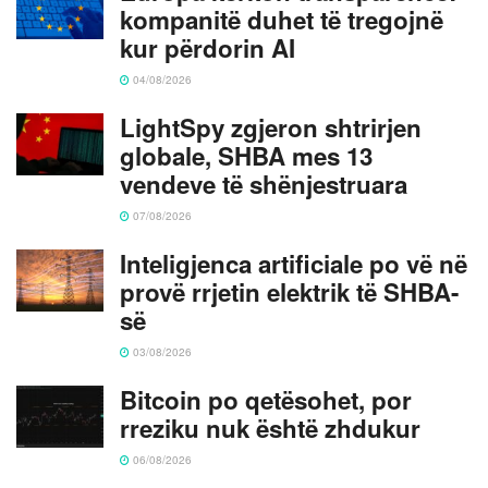
kompanitë duhet të tregojnë
kur përdorin AI
04/08/2026
LightSpy zgjeron shtrirjen
globale, SHBA mes 13
vendeve të shënjestruara
07/08/2026
Inteligjenca artificiale po vë në
provë rrjetin elektrik të SHBA-
së
03/08/2026
Bitcoin po qetësohet, por
rreziku nuk është zhdukur
06/08/2026