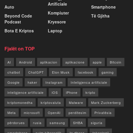
Artificiale
Auto
Smartphone
Kompiuter
Beyond Code
Të Gjitha
Podcast
Kryesore
Bota E Kriptos
Laptop
Fjalët on TOP
AI
Android
aplikacion
aplikacione
apple
Bitcoin
chatbot
ChatGPT
Elon Musk
facebook
gaming
Google
haker
Instagram
Inteligjenca artificiale
inteligjence artificiale
iOS
iPhone
kripto
kriptomonedha
kriptovaluta
Malware
Mark Zuckerberg
Meta
microsoft
OpenAI
perditesim
Privatësia
përdorues
rusia
samsung
SHBA
siguria
smartphone
sulm kibernetik
te dhena
teknologji