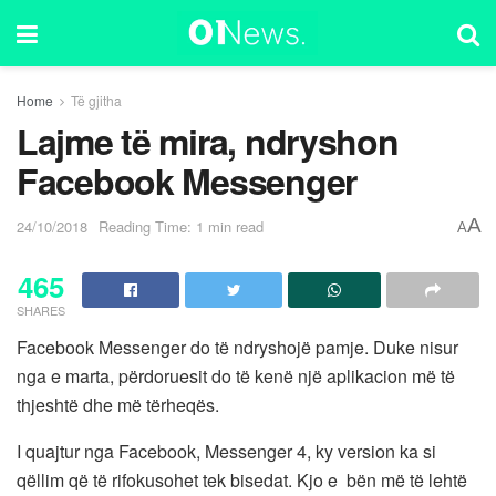
Home
Të gjitha
Lajme të mira, ndryshon
Facebook Messenger
A
24/10/2018
Reading Time: 1 min read
A
465
SHARES
Facebook Messenger do të ndryshojë pamje. Duke nisur
nga e marta, përdoruesit do të kenë një aplikacion më të
thjeshtë dhe më tërheqës.
I quajtur nga Facebook, Messenger 4, ky version ka si
qëllim që të rifokusohet tek bisedat. Kjo e bën më të lehtë