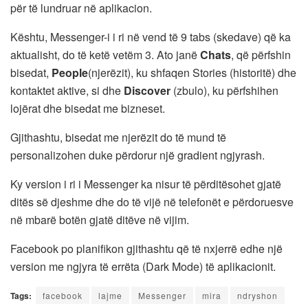
për të lundruar në aplikacion.
Kështu, Messenger-i i ri në vend të 9 tabs (skedave) që ka
aktualisht, do të ketë vetëm 3. Ato janë
Chats
, që përfshin
bisedat,
People
(njerëzit), ku shfaqen Stories (historitë) dhe
kontaktet aktive, si dhe
Discover
(zbulo), ku përfshihen
lojërat dhe bisedat me bizneset.
Gjithashtu, bisedat me njerëzit do të mund të
personalizohen duke përdorur një gradient ngjyrash.
Ky version i ri i Messenger ka nisur të përditësohet gjatë
ditës së djeshme dhe do të vijë në telefonët e përdoruesve
në mbarë botën gjatë ditëve në vijim.
Facebook po planifikon gjithashtu që të nxjerrë edhe një
version me ngjyra të errëta (Dark Mode) të aplikacionit.
Tags:
facebook
lajme
Messenger
mira
ndryshon