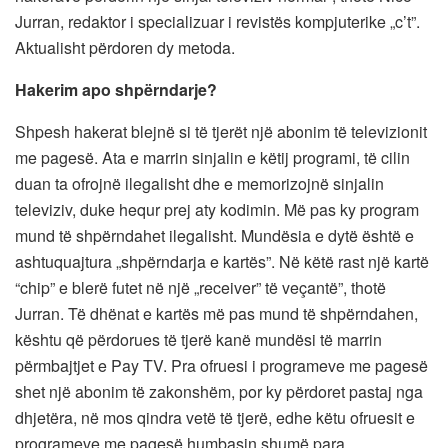
Jurran, redaktor i specializuar i revistës kompjuterike „c’t”.
Aktualisht përdoren dy metoda.
Hakerim apo shpërndarje?
Shpesh hakerat blejnë si të tjerët një abonim të televizionit
me pagesë. Ata e marrin sinjalin e këtij programi, të cilin
duan ta ofrojnë ilegalisht dhe e memorizojnë sinjalin
televiziv, duke hequr prej aty kodimin. Më pas ky program
mund të shpërndahet ilegalisht. Mundësia e dytë është e
ashtuquajtura „shpërndarja e kartës”. Në këtë rast një kartë
“chip” e blerë futet në një „receiver” të veçantë”, thotë
Jurran. Të dhënat e kartës më pas mund të shpërndahen,
kështu që përdorues të tjerë kanë mundësi të marrin
përmbajtjet e Pay TV. Pra ofruesi i programeve me pagesë
shet një abonim të zakonshëm, por ky përdoret pastaj nga
dhjetëra, në mos qindra vetë të tjerë, edhe këtu ofruesit e
programeve me pagesë humbasin shumë para.