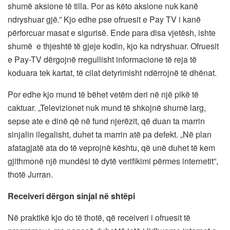
shumë aksione të tilla. Por as këto aksione nuk kanë
ndryshuar gjë.” Kjo edhe pse ofruesit e Pay TV i kanë
përforcuar masat e sigurisë. Ende para disa vjetësh, ishte
shumë e thjeshtë të gjeje kodin, kjo ka ndryshuar. Ofruesit
e Pay-TV dërgojnë rregullisht informacione të reja të
koduara tek kartat, të cilat detyrimisht ndërrojnë të dhënat.
Por edhe kjo mund të bëhet vetëm deri në një pikë të
caktuar. „Televizionet nuk mund të shkojnë shumë larg,
sepse ate e dinë që në fund njerëzit, që duan ta marrin
sinjalin ilegalisht, duhet ta marrin atë pa defekt. „Në plan
afatagjatë ata do të veprojnë kështu, që unë duhet të kem
gjithmonë një mundësi të dytë verifikimi përmes internetit”,
thotë Jurran.
Receiveri dërgon sinjal në shtëpi
Në praktikë kjo do të thotë, që receiveri i ofruesit të