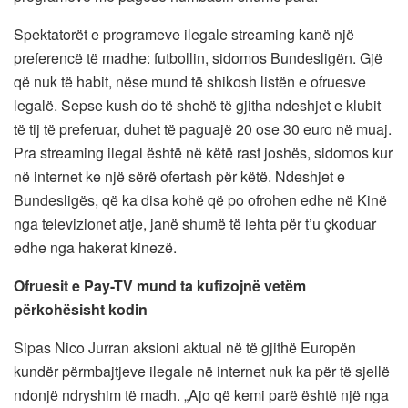
Spektatorët e programeve ilegale streaming kanë një
preferencë të madhe: futbollin, sidomos Bundesligën. Gjë
që nuk të habit, nëse mund të shikosh listën e ofruesve
legalë. Sepse kush do të shohë të gjitha ndeshjet e klubit
të tij të preferuar, duhet të paguajë 20 ose 30 euro në muaj.
Pra streaming ilegal është në këtë rast joshës, sidomos kur
në internet ke një sërë ofertash për këtë. Ndeshjet e
Bundesligës, që ka disa kohë që po ofrohen edhe në Kinë
nga televizionet atje, janë shumë të lehta për t’u çkoduar
edhe nga hakerat kinezë.
Ofruesit e Pay-TV mund ta kufizojnë vetëm
përkohësisht kodin
Sipas Nico Jurran aksioni aktual në të gjithë Europën
kundër përmbajtjeve ilegale në internet nuk ka për të sjellë
ndonjë ndryshim të madh. „Ajo që kemi parë është një nga