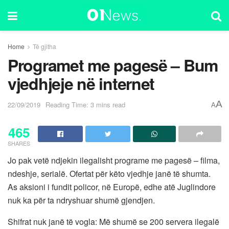
Home
Të gjitha
Programet me pagesë – Bum
vjedhjeje në internet
A
22/09/2019
Reading Time: 3 mins read
A
465
SHARES
Jo pak vetë ndjekin ilegalisht programe me pagesë – filma,
ndeshje, serialë. Ofertat për këto vjedhje janë të shumta.
As aksioni i fundit policor, në Europë, edhe atë Juglindore
nuk ka për ta ndryshuar shumë gjendjen.
Shifrat nuk janë të vogla: Më shumë se 200 servera ilegalë