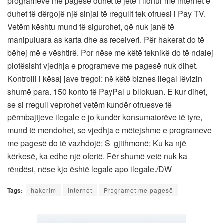
programeve me pagesë duhet të jetë i lidhur me internet e
duhet të dërgojë një sinjal të rregullt tek ofruesi i Pay TV.
Vetëm kështu mund të sigurohet, që nuk janë të
manipuluara as karta dhe as receiveri. Për hakerat do të
bëhej më e vështirë. Por nëse me këtë teknikë do të ndalej
plotësisht vjedhja e programeve me pagesë nuk dihet.
Kontrolli i kësaj jave tregoi: në këtë biznes ilegal lëvizin
shumë para. 150 konto të PayPal u bllokuan. E kur dihet,
se si rregull veprohet vetëm kundër ofruesve të
përmbajtjeve ilegale e jo kundër konsumatorëve të tyre,
mund të mendohet, se vjedhja e mëtejshme e programeve
me pagesë do të vazhdojë: Si gjithmonë: Ku ka një
kërkesë, ka edhe një ofertë. Për shumë vetë nuk ka
rëndësi, nëse kjo është legale apo ilegale./DW
Tags:
hakerim
internet
Programet me pagesë