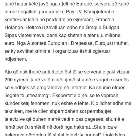
janë hequr këtë javë nga rrjeti në Europë, servera që kanë
ofruar ilegalisht programet e Pay-TV. Kompjuterat e
konfiskuar ishin në përdorim në Gjermani, Francë e
Holandë. Hetime u zhvilluan edhe në Greqi e Bullgari.
Sipas vlerësimeve, dëmi kap shifrën e afër 6.5 milionë
euro. Nga Autoriteti Europian i Drejtësisë, Eurojust thuhet,
se ky akvititet kriminal i organizuar është zgjeruar
ndjeshëm.
Ajo që nuk thonë autoritetet është se serverat e çaktivizuar,
200 syresh, janë vetëm një pjesë shumë e vogël e skenës
së vjedhjes së programeve në internet. Ka shumë ofrues
ilegalë të „streaming”. Ekspertët e dinë, se të veprosh
kundër këtij fenomeni nuk është e lehtë. Kjo lidhet edhe me
teknikën, me të cilën shpërndahen sot përmbajtjet
televizive që duhen marrë vetëm pas pagesës, shumë e
lehtë për t’u shtënë në dorë nga hakerat. „Shumica e
hakerave përdorin një sinjal televiziv normal”, thotë Nico