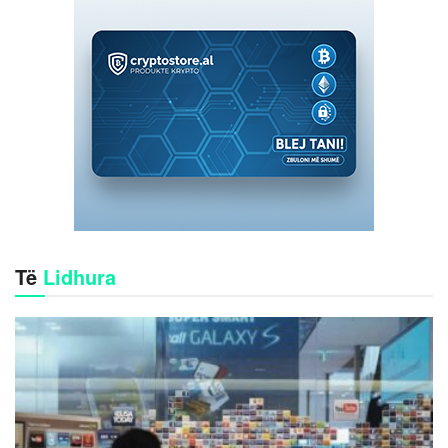
Të
Lidhura