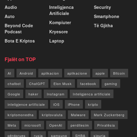
Audio
Inteligjenca
Security
Artificiale
Auto
Smartphone
Kompiuter
Beyond Code
Të Gjitha
Podcast
Kryesore
Bota E Kriptos
Laptop
Fjalët on TOP
AI
Android
aplikacion
aplikacione
apple
Bitcoin
chatbot
ChatGPT
Elon Musk
facebook
gaming
Google
haker
Instagram
Inteligjenca artificiale
inteligjence artificiale
iOS
iPhone
kripto
kriptomonedha
kriptovaluta
Malware
Mark Zuckerberg
Meta
microsoft
OpenAI
perditesim
Privatësia
përdorues
rusia
samsung
SHBA
siguria