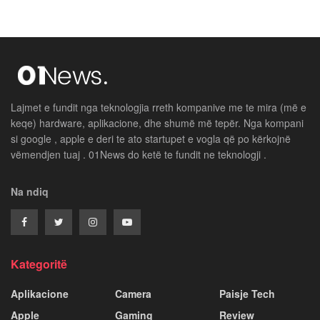
Lajmet e fundit nga teknologjia rreth kompanive me te mira (më e
keqe) hardware, aplikacione, dhe shumë më tepër. Nga kompani
si google , apple e deri te ato startupet e vogla që po kërkojnë
vëmendjen tuaj . 01News do ketë te fundit ne teknologji .
Na ndiq
Kategoritë
Aplikacione
Camera
Paisje Tech
Apple
Gaming
Review