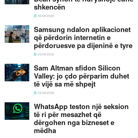
shkencën
06/08/2026
Samsung ndalon aplikacionet
që përdorin internetin e
përdoruesve pa dijeninë e tyre
03/08/2026
Sam Altman sfidon Silicon
Valley: jo çdo përparim duhet
të vijë sa më shpejt
03/08/2026
WhatsApp teston një seksion
të ri për mesazhet që
dërgohen nga bizneset e
mëdha