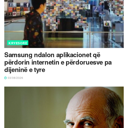
KRYESORE
Samsung ndalon aplikacionet që
përdorin internetin e përdoruesve pa
dijeninë e tyre
03/08/2026