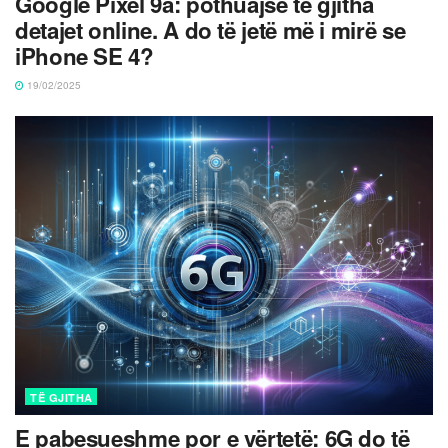
Google Pixel 9a: pothuajse të gjitha
detajet online. A do të jetë më i mirë se
iPhone SE 4?
19/02/2025
TË GJITHA
E pabesueshme por e vërtetë: 6G do të