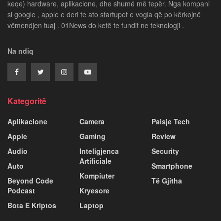
keqe) hardware, aplikacione, dhe shumë më tepër. Nga kompani
si google , apple e deri te ato startupet e vogla që po kërkojnë
vëmendjen tuaj . 01News do ketë te fundit ne teknologji .
Na ndiq
Kategoritë
Aplikacione
Camera
Paisje Tech
Apple
Gaming
Review
Audio
Inteligjenca
Security
Artificiale
Auto
Smartphone
Kompiuter
Beyond Code
Të Gjitha
Podcast
Kryesore
Bota E Kriptos
Laptop