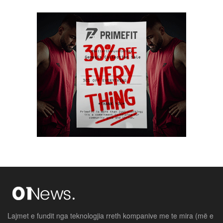
Lajmet e fundit nga teknologjia rreth kompanive me te mira (më e