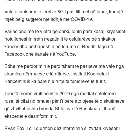
Vala e tanishme e teorive 5G i pati fillimet në janar, kur një
mjek belg sugjeroi një lidhje me COVID-19.
Variacione më të vjetra që qarkullonin para kësaj, kryesisht
rrotulloheshin rreth rrezatimit të celularëve që shkakton
kancer dhe përhapeshin në forume si Reddit, faqe në
Facebook dhe kanale në YouTube.
Edhe me përdorimin e përditshëm të pasijeve me valë nga
shumica dërrmuese e të rriturve, Instituti Kombëtar i
Kancerit nuk ka parë një rritje të tumoreve të trurit.
Teoritë morën vrull në vitin 2019 nga mediat shtetërore
ruse, të cilat ndihmuan për t’i bërë ato pjesë të diskutimeve
që zhvilloheshin brenda Shteteve të Bashkuara, thonë
ekspertët e dezinformimit.
Ryan Fox, i cili gjurmon dezinformimin si zyrtari kryesor i