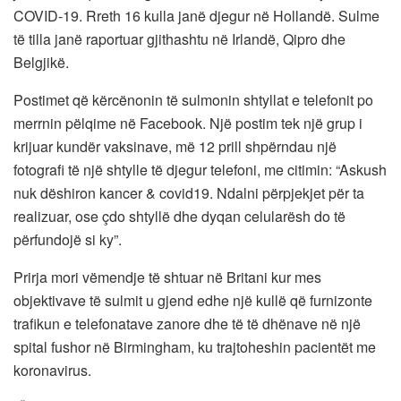
COVID-19. Rreth 16 kulla janë djegur në Hollandë. Sulme
të tilla janë raportuar gjithashtu në Irlandë, Qipro dhe
Belgjikë.
Postimet që kërcënonin të sulmonin shtyllat e telefonit po
merrnin pëlqime në Facebook. Një postim tek një grup i
krijuar kundër vaksinave, më 12 prill shpërndau një
fotografi të një shtylle të djegur telefoni, me citimin: “Askush
nuk dëshiron kancer & covid19. Ndalni përpjekjet për ta
realizuar, ose çdo shtyllë dhe dyqan celularësh do të
përfundojë si ky”.
Prirja mori vëmendje të shtuar në Britani kur mes
objektivave të sulmit u gjend edhe një kullë që furnizonte
trafikun e telefonatave zanore dhe të të dhënave në një
spital fushor në Birmingham, ku trajtoheshin pacientët me
koronavirus.