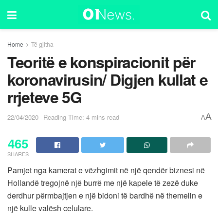
Home
Të gjitha
Teoritë e konspiracionit për
koronavirusin/ Digjen kullat e
rrjeteve 5G
A
22/04/2020
Reading Time: 4 mins read
A
465
SHARES
Pamjet nga kamerat e vëzhgimit në një qendër biznesi në
Hollandë tregojnë një burrë me një kapele të zezë duke
derdhur përmbajtjen e një bidoni të bardhë në themelin e
një kulle valësh celulare.