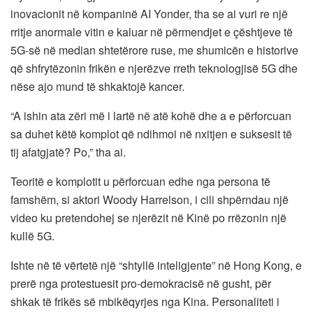
inovacionit në kompaninë AI Yonder, tha se ai vuri re një
rritje anormale vitin e kaluar në përmendjet e çështjeve të
5G-së në median shtetërore ruse, me shumicën e historive
që shfrytëzonin frikën e njerëzve rreth teknologjisë 5G dhe
nëse ajo mund të shkaktojë kancer.
“A ishin ata zëri më i lartë në atë kohë dhe a e përforcuan
sa duhet këtë komplot që ndihmoi në nxitjen e suksesit të
tij afatgjatë? Po,” tha ai.
Teoritë e komplotit u përforcuan edhe nga persona të
famshëm, si aktori Woody Harrelson, i cili shpërndau një
video ku pretendohej se njerëzit në Kinë po rrëzonin një
kullë 5G.
Ishte në të vërtetë një “shtyllë inteligjente” në Hong Kong, e
prerë nga protestuesit pro-demokracisë në gusht, për
shkak të frikës së mbikëqyrjes nga Kina. Personaliteti i