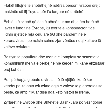
Flakët fillojnë të shpërthejnë ndërsa personi vrapon drejt
makinës së tij Toyota për t’u larguar në errësirë.
Është një skenë që është përsëritur me dhjetëra herë në
javët e fundit në Evropë, ku teoritë e konspiracionit që
lidhin rrjetet e reja celulare 5G dhe pandeminë e
koronavirusit, po nxisin sulme zjarrvënëse ndaj kullave të
valëve celulare.
Bestytnitë popullore dhe teoritë e komplotit se sistemet e
komunikimit me valë përbëjnë një kërcënim, kanë ekzistuar
prej kohësh.
Por, përhapja globale e virusit në të njëjtën kohë kur
vendet po kalonin tek teknologja e valëve të gjeneratës së
pestë, ka amplifikuar disa nga këto histori të rreme.
Zyrtarët në Evropë dhe Shtetet e Bashkuara po vëzhgojnë