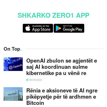
SHKARKO ZERO1 APP
On Top
.
OpenAI zbulon se agjentët e
saj AI koordinuan sulme
kibernetike pa u vënë re
06/08/2026
Rënia e aksioneve të AI ngre
pikëpyetje për të ardhmen e
Bitcoin