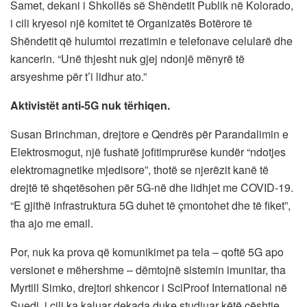
Samet, dekani i Shkollës së Shëndetit Publik në Kolorado,
i cili kryesoi një komitet të Organizatës Botërore të
Shëndetit që hulumtoi rrezatimin e telefonave celularë dhe
kancerin. “Unë thjesht nuk gjej ndonjë mënyrë të
arsyeshme për t’i lidhur ato.”
Aktivistët anti-5G nuk tërhiqen.
Susan Brinchman, drejtore e Qendrës për Parandalimin e
Elektrosmogut, një fushatë jofitimprurëse kundër “ndotjes
elektromagnetike mjedisore”, thotë se njerëzit kanë të
drejtë të shqetësohen për 5G-në dhe lidhjet me COVID-19.
“E gjithë infrastruktura 5G duhet të çmontohet dhe të fiket”,
tha ajo me email.
Por, nuk ka prova që komunikimet pa tela – qoftë 5G apo
versionet e mëhershme – dëmtojnë sistemin imunitar, tha
Myrtill Simko, drejtori shkencor i SciProof International në
Suedi, i cili ka kaluar dekada duke studiuar këtë çështje.