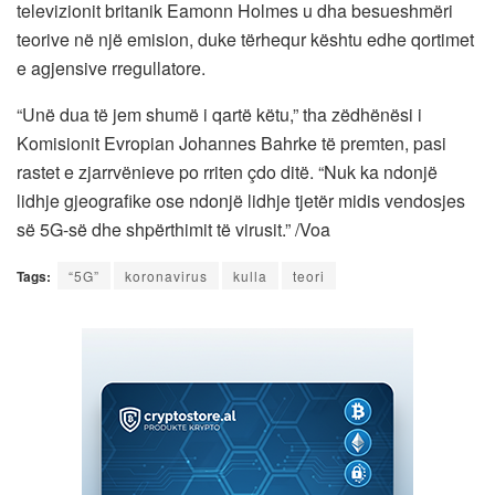
televizionit britanik Eamonn Holmes u dha besueshmëri
teorive në një emision, duke tërhequr kështu edhe qortimet
e agjensive rregullatore.
“Unë dua të jem shumë i qartë këtu,” tha zëdhënësi i
Komisionit Evropian Johannes Bahrke të premten, pasi
rastet e zjarrvënieve po rriten çdo ditë. “Nuk ka ndonjë
lidhje gjeografike ose ndonjë lidhje tjetër midis vendosjes
së 5G-së dhe shpërthimit të virusit.” /Voa
Tags:
“5G”
koronavirus
kulla
teori