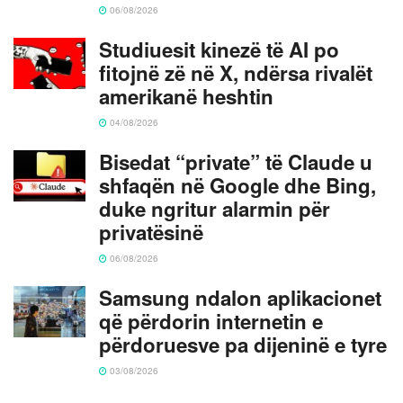
06/08/2026
Studiuesit kinezë të AI po
fitojnë zë në X, ndërsa rivalët
amerikanë heshtin
04/08/2026
Bisedat “private” të Claude u
shfaqën në Google dhe Bing,
duke ngritur alarmin për
privatësinë
06/08/2026
Samsung ndalon aplikacionet
që përdorin internetin e
përdoruesve pa dijeninë e tyre
03/08/2026