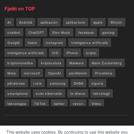
Fjalët on TOP
AI
Android
aplikacion
aplikacione
apple
Bitcoin
chatbot
ChatGPT
Elon Musk
facebook
gaming
Google
haker
Instagram
Inteligjenca artificiale
inteligjence artificiale
iOS
iPhone
kripto
kriptomonedha
kriptovaluta
Malware
Mark Zuckerberg
Meta
microsoft
OpenAI
perditesim
Privatësia
përdorues
rusia
samsung
SHBA
siguria
smartphone
sulm kibernetik
te dhena
teknologji
teknologjia
TikTok
twitter
vecori
Video
WhatsApp
x
youtube
Rreth Nesh
Reklamo
Privacy & Policy
Kontakt
This website uses cookies. By continuing to use this website you