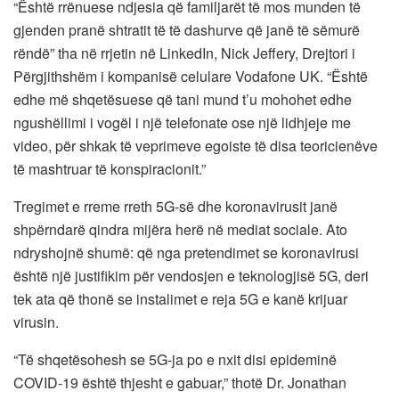
“Është rrënuese ndjesia që familjarët të mos munden të
gjenden pranë shtratit të të dashurve që janë të sëmurë
rëndë” tha në rrjetin në LinkedIn, Nick Jeffery, Drejtori i
Përgjithshëm i kompanisë celulare Vodafone UK. “Është
edhe më shqetësuese që tani mund t’u mohohet edhe
ngushëllimi i vogël i një telefonate ose një lidhjeje me
video, për shkak të veprimeve egoiste të disa teoricienëve
të mashtruar të konspiracionit.”
Tregimet e rreme rreth 5G-së dhe koronavirusit janë
shpërndarë qindra mijëra herë në mediat sociale. Ato
ndryshojnë shumë: që nga pretendimet se koronavirusi
është një justifikim për vendosjen e teknologjisë 5G, deri
tek ata që thonë se instalimet e reja 5G e kanë krijuar
virusin.
“Të shqetësohesh se 5G-ja po e nxit disi epideminë
COVID-19 është thjesht e gabuar,” thotë Dr. Jonathan