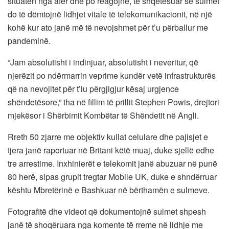
situatën nga afër dhe po reagojnë, të shqetësuar se sulmet
do të dëmtojnë lidhjet vitale të telekomunikacionit, në një
kohë kur ato janë më të nevojshmet për t’u përballur me
pandeminë.
“Jam absolutisht i indinjuar, absolutisht i neveritur, që
njerëzit po ndërmarrin veprime kundër vetë infrastrukturës
që na nevojitet për t’iu përgjigjur kësaj urgjence
shëndetësore,” tha në fillim të prillit Stephen Powis, drejtori
mjekësor i Shërbimit Kombëtar të Shëndetit në Angli.
Rreth 50 zjarre me objektiv kullat celulare dhe pajisjet e
tjera janë raportuar në Britani këtë muaj, duke sjellë edhe
tre arrestime. Inxhinierët e telekomit janë abuzuar në punë
80 herë, sipas grupit tregtar Mobile UK, duke e shndërruar
kështu Mbretërinë e Bashkuar në bërthamën e sulmeve.
Fotografitë dhe videot që dokumentojnë sulmet shpesh
janë të shoqëruara nga komente të rreme në lidhje me