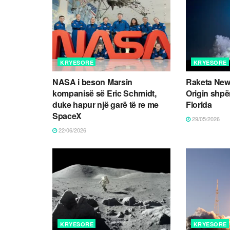
KRYESORE
KRYESORE
NASA i beson Marsin
Raketa New
kompanisë së Eric Schmidt,
Origin shpër
duke hapur një garë të re me
Florida
SpaceX
29/05/2026
22/06/2026
KRYESORE
KRYESORE