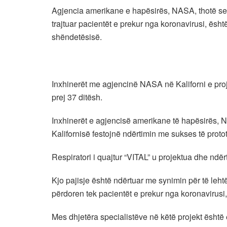
Agjencia amerikane e hapësirës, NASA, thotë se një
trajtuar pacientët e prekur nga koronavirusi, ësht
shëndetësisë.
Inxhinerët me agjencinë NASA në Kaliforni e pro
prej 37 ditësh.
Inxhinerët e agjencisë amerikane të hapësirës, 
Kalifornisë festojnë ndërtimin me sukses të prototi
Respiratori i quajtur “VITAL” u projektua dhe ndër
Kjo pajisje është ndërtuar me synimin për të lehtë
përdoren tek pacientët e prekur nga koronavirusi,
Mes dhjetëra specialistëve në këtë projekt është