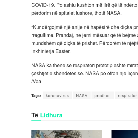
COVID-19. Po ashtu kushton më lirë që të ndërto
përdorim në spitalet fushore, thotë NASA.
“Kur dërgojmë një anije në hapësirë dhe diçka pr
rregullime. Prandaj, ne jemi mësuar që të bëjmë 
mundshëm që diçka të prishet. Përdorëm të njëjtën
inxhinierja Easter.
NASA ka thënë se respiratori prototip është mir
çështjet e shëndetësisë. NASA po ofron një liçensë
/Voa
Tags:
koronavirus
NASA
prodhon
respirator
Të
Lidhura