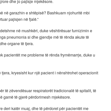
ajrore dhe jo pajisje mjekësore.
jmë në garazhin e shtëpisë? Bashkuam njohuritë mbi
tuar pajisjen në fjalë.”
ndetshme në mushkëri, duke vështirësuar furnizimin e
t nga pneumonia si dhe gjendje më të rënda akute të
dhe organe të tjera.
tek pacientët me probleme të rënda frymëmarrje, duke u
tjera, kryesisht kur një pacient i nënshtrohet operacionit
r të zëvendësuar respiratorët tradicionalë të spitalit, të
 një gamë të gjerë përdorimesh mjekësore.
tre deri katër muaj, dhe të përdoret për pacientët me