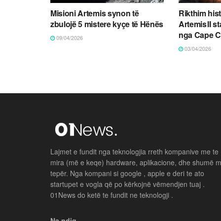
Misioni Artemis synon të
Rikthim his
zbulojë 5 mistere kyçe të Hënës
Artemis II 
nga Cape C
09/04/2026
03/04/2026
Lajmet e fundit nga teknologjia rreth kompanive me te
mira (më e keqe) hardware, aplikacione, dhe shumë 
tepër. Nga kompani si google , apple e deri te ato
startupet e vogla që po kërkojnë vëmendjen tuaj .
01News do ketë te fundit ne teknologji .
Na ndiq