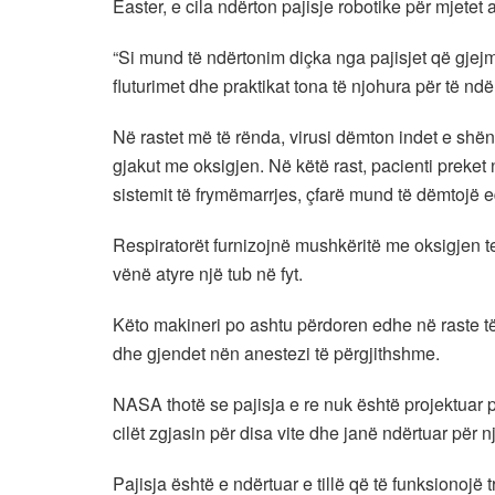
Easter, e cila ndërton pajisje robotike për mjetet 
“Si mund të ndërtonim diçka nga pajisjet që gje
fluturimet dhe praktikat tona të njohura për të ndër
Në rastet më të rënda, virusi dëmton indet e shë
gjakut me oksigjen. Në këtë rast, pacienti preke
sistemit të frymëmarrjes, çfarë mund të dëmtojë e
Respiratorët furnizojnë mushkëritë me oksigjen 
vënë atyre një tub në fyt.
Këto makineri po ashtu përdoren edhe në raste të 
dhe gjendet nën anestezi të përgjithshme.
NASA thotë se pajisja e re nuk është projektuar pë
cilët zgjasin për disa vite dhe janë ndërtuar për
Pajisja është e ndërtuar e tillë që të funksionojë 