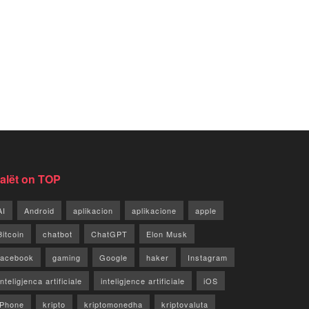
jalët on TOP
AI
Android
aplikacion
aplikacione
apple
Bitcoin
chatbot
ChatGPT
Elon Musk
facebook
gaming
Google
haker
Instagram
Inteligjenca artificiale
inteligjence artificiale
iOS
iPhone
kripto
kriptomonedha
kriptovaluta