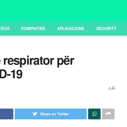
TECH
KOMPIUTER
APLIKACIONE
SECURITY
respirator për
D-19
A
A
Share on Twitter