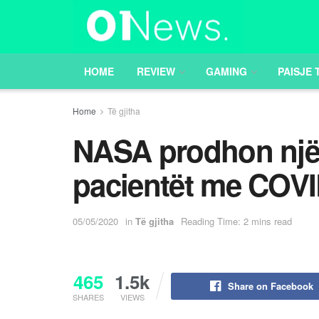
HOME
REVIEW
GAMING
PAISJE 
Home
Të gjitha
NASA prodhon një 
pacientët me COVI
05/05/2020
in
Të gjitha
Reading Time: 2 mins read
465
1.5k
Share on Facebook
SHARES
VIEWS