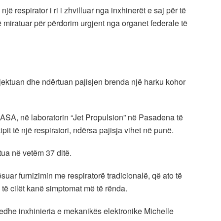
 respirator i ri i zhvilluar nga inxhinerët e saj për të
ë miratuar për përdorim urgjent nga organet federale të
jektuan dhe ndërtuan pajisjen brenda një harku kohor
NASA, në laboratorin “Jet Propulsion” në Pasadena të
pit të një respiratori, ndërsa pajisja vihet në punë.
tua në vetëm 37 ditë.
suar furnizimin me respiratorë tradicionalë, që ato të
 të cilët kanë simptomat më të rënda.
 edhe inxhinieria e mekanikës elektronike Michelle