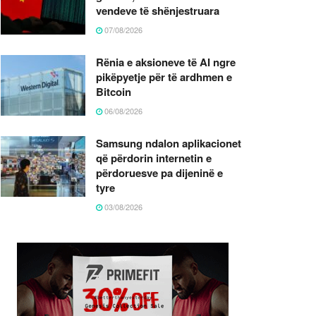
vendeve të shënjestruara
07/08/2026
Rënia e aksioneve të AI ngre
pikëpyetje për të ardhmen e
Bitcoin
06/08/2026
Samsung ndalon aplikacionet
që përdorin internetin e
përdoruesve pa dijeninë e
tyre
03/08/2026