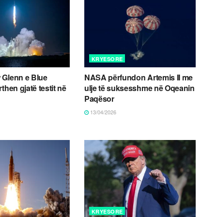
KRYESORE
 Glenn e Blue
NASA përfundon Artemis II me
then gjatë testit në
ulje të suksesshme në Oqeanin
Paqësor
13/04/2026
KRYESORE