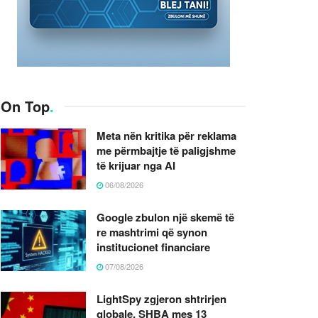
On Top
.
Meta nën kritika për reklama
me përmbajtje të paligjshme
të krijuar nga AI
06/08/2026
Google zbulon një skemë të
re mashtrimi që synon
institucionet financiare
07/08/2026
LightSpy zgjeron shtrirjen
globale, SHBA mes 13