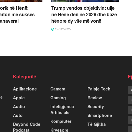
torik në Hënë:
Trump vendos objektivin: ulje
starton me sukses
në Hënë deri në 2028 dhe bazë
anaveral
hënore dy vite më vonë
19/12/2025
Kategoritë
F
Aplikacione
Camera
Paisje Tech
më
Apple
Gaming
Review
Audio
Inteligjenca
Security
Artificiale
Auto
Smartphone
Kompiuter
Beyond Code
Të Gjitha
Podcast
Kryesore