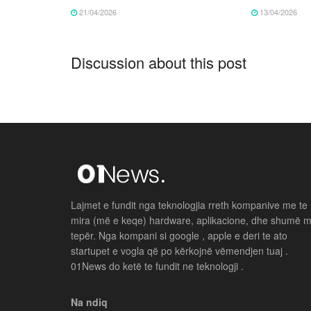
21/04/2026
13/04/2026
Discussion about this post
Lajmet e fundit nga teknologjia rreth kompanive me te
mira (më e keqe) hardware, aplikacione, dhe shumë 
tepër. Nga kompani si google , apple e deri te ato
startupet e vogla që po kërkojnë vëmendjen tuaj .
01News do ketë te fundit ne teknologji .
Na ndiq