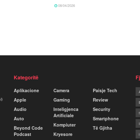
08/04/2026
Kategoritë
F
Aplikacione
Camera
Paisje Tech
më
Apple
Gaming
Review
Audio
Inteligjenca
Security
Artificiale
Auto
Smartphone
Kompiuter
Beyond Code
Të Gjitha
Podcast
Kryesore