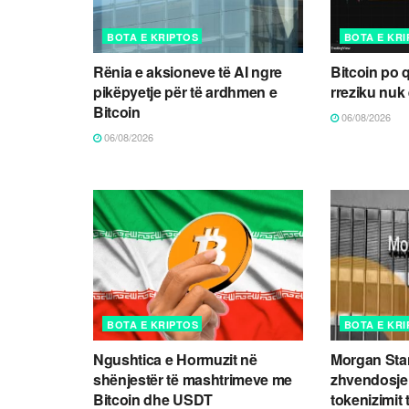
BOTA E KRIPTOS
BOTA E KR
Rënia e aksioneve të AI ngre
Bitcoin po 
pikëpyetje për të ardhmen e
rreziku nuk
Bitcoin
06/08/2026
06/08/2026
BOTA E KRIPTOS
BOTA E KR
Ngushtica e Hormuzit në
Morgan Stan
shënjestër të mashtrimeve me
zhvendosje p
Bitcoin dhe USDT
tokenizimit 