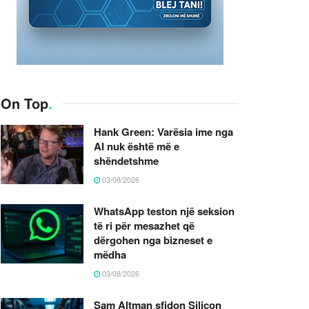
On Top
.
Hank Green: Varësia ime nga
AI nuk është më e
shëndetshme
03/08/2026
WhatsApp teston një seksion
të ri për mesazhet që
dërgohen nga bizneset e
mëdha
03/08/2026
Sam Altman sfidon Silicon