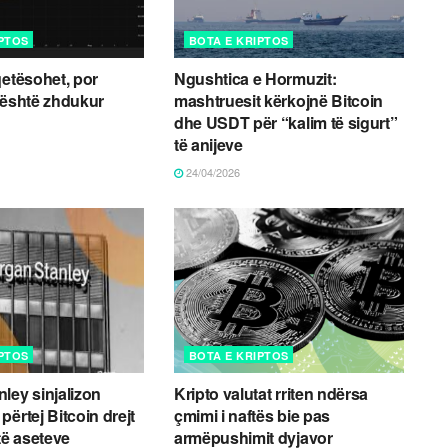
IPTOS
BOTA E KRIPTOS
qetësohet, por
Ngushtica e Hormuzit:
 është zhdukur
mashtruesit kërkojnë Bitcoin
dhe USDT për “kalim të sigurt”
të anijeve
24/04/2026
IPTOS
BOTA E KRIPTOS
ley sinjalizon
Kripto valutat rriten ndërsa
ërtej Bitcoin drejt
çmimi i naftës bie pas
të aseteve
armëpushimit dyjavor