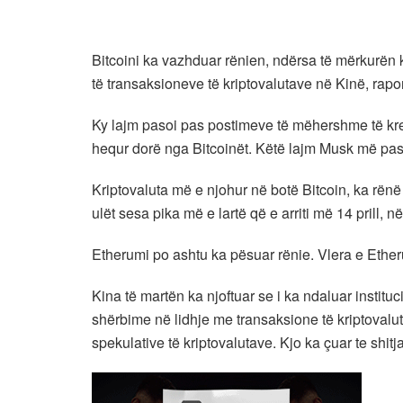
Bitcoini ka vazhduar rënien, ndërsa të mërkurën k
të transaksioneve të kriptovalutave në Kinë, rapo
Ky lajm pasoi pas postimeve të mëhershme të kreu
hequr dorë nga Bitcoinët. Këtë lajm Musk më pas
Kriptovaluta më e njohur në botë Bitcoin, ka rën
ulët sesa pika më e lartë që e arriti më 14 prill, n
Etherumi po ashtu ka pësuar rënie. Vlera e Ether
Kina të martën ka njoftuar se i ka ndaluar instit
shërbime në lidhje me transaksione të kriptovalu
spekulative të kriptovalutave. Kjo ka çuar te shitj