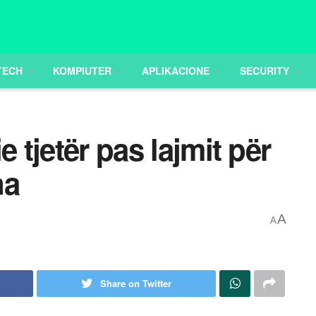
TECH
KOMPIUTER
APLIKACIONE
SECURITY
e tjetër pas lajmit për
na
A
A
Share on Twitter