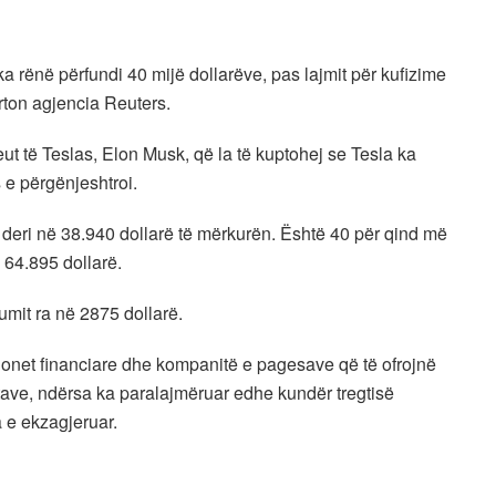
a rënë përfundi 40 mijë dollarëve, pas lajmit për kufizime
rton agjencia Reuters.
t të Teslas, Elon Musk, që la të kuptohej se Tesla ka
 e përgënjeshtroi.
ë deri në 38.940 dollarë të mërkurën. Është 40 për qind më
ë 64.895 dollarë.
umit ra në 2875 dollarë.
ucionet financiare dhe kompanitë e pagesave që të ofrojnë
tave, ndërsa ka paralajmëruar edhe kundër tregtisë
a e ekzagjeruar.