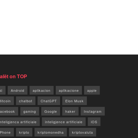
jalët on TOP
AI
Android
aplikacion
aplikacione
apple
Bitcoin
chatbot
ChatGPT
Elon Musk
facebook
gaming
Google
haker
Instagram
Inteligjenca artificiale
inteligjence artificiale
iOS
iPhone
kripto
kriptomonedha
kriptovaluta