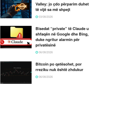
Valley: jo çdo përparim duhet
të vijë sa më shpejt
03/08/2026
Bisedat “private” të Claude u
shfaqën në Google dhe Bing,
duke ngritur alarmin për
privatësinë
06/08/2026
Bitcoin po qetësohet, por
rreziku nuk është zhdukur
06/08/2026