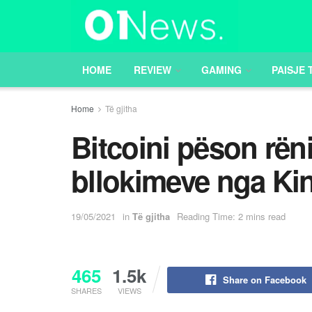
HOME
REVIEW
GAMING
PAISJE 
Home
Të gjitha
Bitcoini pëson rëni
bllokimeve nga Ki
19/05/2021
in
Të gjitha
Reading Time: 2 mins read
465
1.5k
Share on Facebook
SHARES
VIEWS