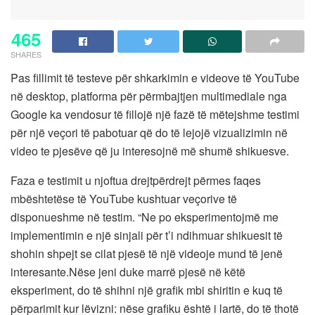
465
SHARES
Pas fillimit të testeve për shkarkimin e videove të YouTube
në desktop, platforma për përmbajtjen multimediale nga
Google ka vendosur të fillojë një fazë të mëtejshme testimi
për një veçori të pabotuar që do të lejojë vizualizimin në
video te pjesëve që ju interesojnë më shumë shikuesve.
Faza e testimit u njoftua drejtpërdrejt përmes faqes
mbështetëse të YouTube kushtuar veçorive të
disponueshme në testim. “Ne po eksperimentojmë me
implementimin e një sinjali për t’i ndihmuar shikuesit të
shohin shpejt se cilat pjesë të një videoje mund të jenë
interesante.Nëse jeni duke marrë pjesë në këtë
eksperiment, do të shihni një grafik mbi shiritin e kuq të
përparimit kur lëvizni: nëse grafiku është i lartë, do të thotë