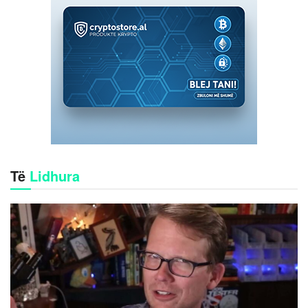
Të
Lidhura