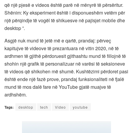
që një pjesë e videos është parë në mënyrë të përsëritur.
Shënim: Ky eksperiment është i disponueshëm vetëm për
një përqindje të vogël të shikuesve në pajisjet mobile dhe
desktop ”.
Asgjë nuk mund të jetë më e qartë, prandaj: përveç
kapitujve të videove të prezantuara në vitin 2020, në të
ardhmen të gjithë përdoruesit gjithashtu mund të fillojnë të
shohin një grafik të personalizuar në varësi të seksioneve
të videos që shikohen më shumë. Kushtëzimi përdoret pasi
është ende një fazë prove, prandaj funksionaliteti në fjalë
mund të mos dalë fare në YouTube gjatë muajve të
ardhshëm.
Tags:
desktop
tech
Video
youtube