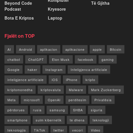
Beyond Code
Të Gjitha
Podcast
Kryesore
Bota E Kriptos
Laptop
Fjalët on TOP
AI
Android
aplikacion
aplikacione
apple
Bitcoin
chatbot
ChatGPT
Elon Musk
facebook
gaming
Google
haker
Instagram
Inteligjenca artificiale
inteligjence artificiale
iOS
iPhone
kripto
kriptomonedha
kriptovaluta
Malware
Mark Zuckerberg
Meta
microsoft
OpenAI
perditesim
Privatësia
përdorues
rusia
samsung
SHBA
siguria
smartphone
sulm kibernetik
te dhena
teknologji
teknologjia
TikTok
twitter
vecori
Video