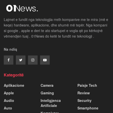
Lajmet e fundit nga teknologjia rreth kompanive me te mira (më e
keqe) hardware, aplikacione, dhe shumë më tepër. Nga kompani
si google , apple e deri te ato startupet e vogla që po kërkojnë
vëmendjen tuaj . 01News do ketë te fundit ne teknologji .
Na ndiq
Kategoritë
Aplikacione
Camera
Paisje Tech
Apple
Gaming
Review
Audio
Inteligjenca
Security
Artificiale
Auto
Smartphone
Kompiuter