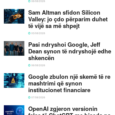
06/08/2026
Sam Altman sfidon Silicon
Valley: jo çdo përparim duhet
të vijë sa më shpejt
03/08/2026
Pasi ndryshoi Google, Jeff
Dean synon të ndryshojë edhe
shkencën
06/08/2026
Google zbulon një skemë të re
mashtrimi që synon
institucionet financiare
07/08/2026
OpenAI zgjeron versionin