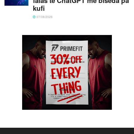
falas të ChatGPT me biseda pa
kufi
07/08/2026