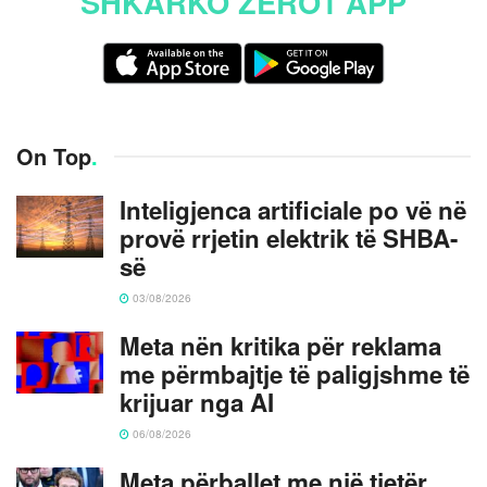
SHKARKO ZERO1 APP
On Top
.
Inteligjenca artificiale po vë në
provë rrjetin elektrik të SHBA-
së
03/08/2026
Meta nën kritika për reklama
me përmbajtje të paligjshme të
krijuar nga AI
06/08/2026
Meta përballet me një tjetër