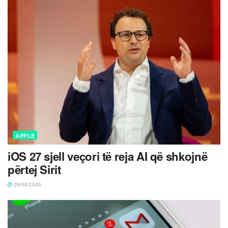
APPLE
iOS 27 sjell veçori të reja AI që shkojnë
përtej Sirit
26/06/2026