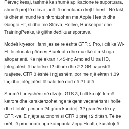
Përveç kësaj, tashmë ka shumë aplikacione të suportuara,
shumë prej të cilave janë të orientuara drejt fitnesit. Në fakt,
të dhënat mund të sinkronizohen me Apple Health dhe
Google Fit, si dhe me Strava, Relive, Runkeeper dhe
TrainingPeaks, të gjitha dedikuar sporteve.
Modeli kryesor i familjes së re është GTR 3 Pro, i cili ka Wi-
Fi, telefonata përmes Bluetooth dhe muzikë direkt nga
altoparlanti. Ka një ekran 1.45-inç Amoled Ultra HD,
jetëgjatësi të baterisë 12-ditore dhe 2.3 GB hapësirë ​​
ruajtëse. GTR 3 është i ngjashëm, por me një ekran 1.39
inç dhe jetëgjatësi të baterisë deri në 21 ditë.
Shumë i ndryshëm në dizajn, GTS 3, i cili ka një formë
katrore dhe karakterizohet nga të qenit veçanërisht i hollë
dhe i lehtë: peshon 24 gram kundrejt 32 gramëve të dy
GTR -ve. E njëjta autonomi si GTR 3 prej 12 ditësh. Të tre
orët, të prodhuara nga kompania Zepp Health, kushtojnë