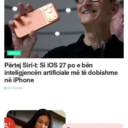
APPLE
Përtej Siri-t: Si iOS 27 po e bën
inteligjencën artificiale më të dobishme
në iPhone
22/06/2026