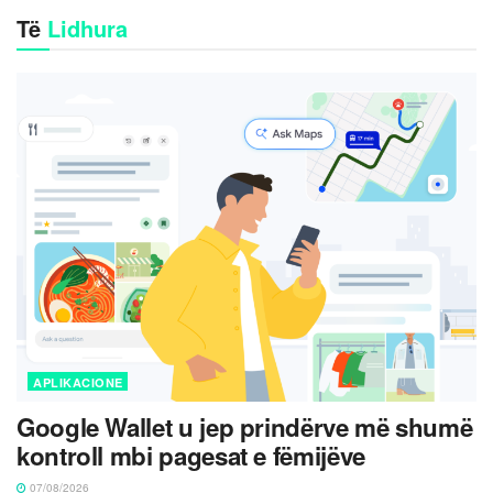
Të
Lidhura
APLIKACIONE
Google Wallet u jep prindërve më shumë
kontroll mbi pagesat e fëmijëve
07/08/2026