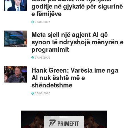
goditje në gjykatë për sigurinë
e fëmijëve
07/08/2026
Meta sjell një agjent AI që
synon të ndryshojë mënyrën e
programimit
07/08/2026
Hank Green: Varësia ime nga
AI nuk është më e
shëndetshme
03/08/2026