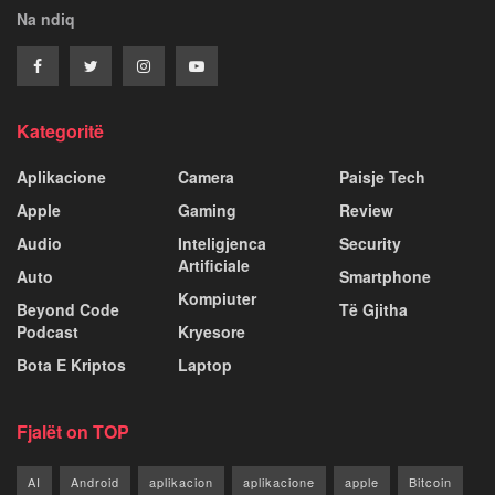
Na ndiq
Kategoritë
Aplikacione
Camera
Paisje Tech
Apple
Gaming
Review
Audio
Inteligjenca
Security
Artificiale
Auto
Smartphone
Kompiuter
Beyond Code
Të Gjitha
Podcast
Kryesore
Bota E Kriptos
Laptop
Fjalët on TOP
AI
Android
aplikacion
aplikacione
apple
Bitcoin