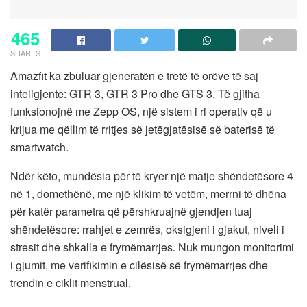
465
SHARES
Amazfit ka zbuluar gjeneratën e tretë të orëve të saj
inteligjente: GTR 3, GTR 3 Pro dhe GTS 3. Të gjitha
funksionojnë me Zepp OS, një sistem i ri operativ që u
krijua me qëllim të rritjes së jetëgjatësisë së baterisë të
smartwatch.
Ndër këto, mundësia për të kryer një matje shëndetësore 4
në 1, domethënë, me një klikim të vetëm, merrni të dhëna
për katër parametra që përshkruajnë gjendjen tuaj
shëndetësore: rrahjet e zemrës, oksigjeni i gjakut, niveli i
stresit dhe shkalla e frymëmarrjes. Nuk mungon monitorimi
i gjumit, me verifikimin e cilësisë së frymëmarrjes dhe
trendin e ciklit menstrual.