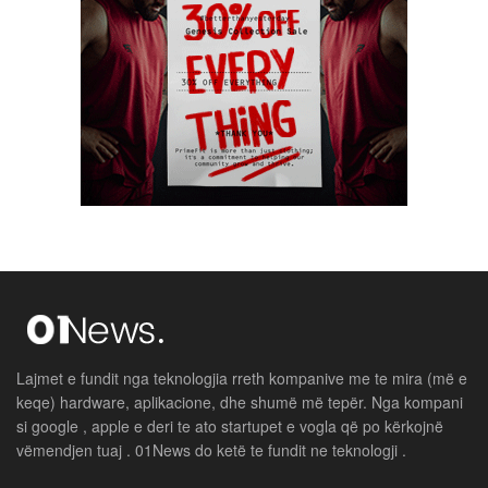
Lajmet e fundit nga teknologjia rreth kompanive me te mira (më e
keqe) hardware, aplikacione, dhe shumë më tepër. Nga kompani
si google , apple e deri te ato startupet e vogla që po kërkojnë
vëmendjen tuaj . 01News do ketë te fundit ne teknologji .