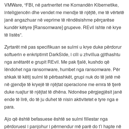
VMWare, “FBI, në partneritet me Komandën Kibernetike,
inteligjencën dhe vendet me mendje të njëjtë, me të vërtetë
janë angazhuar në veprime të rëndësishme përçarëse
kundër këtyre [Ransomware] grupeve. REvil ishte në krye
të listës”.
Zyrtarët më pas specifikuan se sulmi u krye duke përdorur
softuerin e enkriptimit DarkSide, i cili u zhvillua gjithashtu
nga anëtarët e grupit REvil. Me pak fjalë, kushdo që
lëndohet nga ransomware, humbet nga ransomware. Për
shkak të këtij sulmi të përbashkët, grupi nuk do të jetë më
në gjendje të kryejë të njëjtat operacione me emra të tjerë
duke ruajtur të njëjtat të dhëna. Ndonëse përgjegjësit janë
ende të lirë, do të ju duhet të nisin aktivitetet e tyre nga e
para.
Ajo që është befasuese është se sulmi fillestar nga
përdoruesi i panjohur i përmendur më parë do t’i hapte në