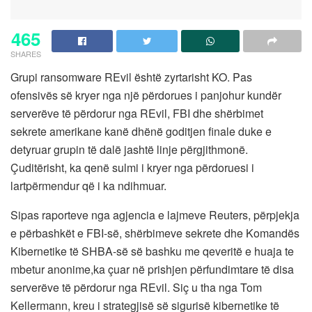
465
SHARES
Grupi ransomware REvil është zyrtarisht KO. Pas
ofensivës së kryer nga një përdorues i panjohur kundër
serverëve të përdorur nga REvil, FBI dhe shërbimet
sekrete amerikane kanë dhënë goditjen finale duke e
detyruar grupin të dalë jashtë linje përgjithmonë.
Çuditërisht, ka qenë sulmi i kryer nga përdoruesi i
lartpërmendur që i ka ndihmuar.
Sipas raporteve nga agjencia e lajmeve Reuters, përpjekja
e përbashkët e FBI-së, shërbimeve sekrete dhe Komandës
Kibernetike të SHBA-së së bashku me qeveritë e huaja te
mbetur anonime,ka çuar në prishjen përfundimtare të disa
serverëve të përdorur nga REvil. Siç u tha nga Tom
Kellermann, kreu i strategjisë së sigurisë kibernetike të