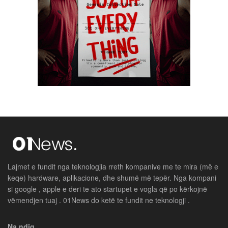
Lajmet e fundit nga teknologjia rreth kompanive me te mira (më e
keqe) hardware, aplikacione, dhe shumë më tepër. Nga kompani
si google , apple e deri te ato startupet e vogla që po kërkojnë
vëmendjen tuaj . 01News do ketë te fundit ne teknologji .
Na ndiq