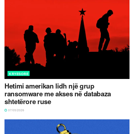
KRYESORE
Hetimi amerikan lidh një grup
ransomware me akses në databaza
shtetërore ruse
07/05/2026