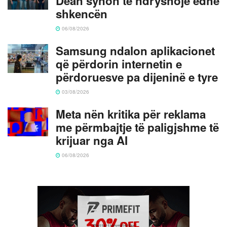
Dean synon të ndryshojë edhe
shkencën
06/08/2026
Samsung ndalon aplikacionet
që përdorin internetin e
përdoruesve pa dijeninë e tyre
03/08/2026
Meta nën kritika për reklama
me përmbajtje të paligjshme të
krijuar nga AI
06/08/2026