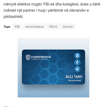
mënyrë efektive rrugën FBI-së dhe kolegëve, duke u bërë
indirekt një partner i huaj i përfshirë në ofensivën e
përbashkët.
Tags:
FBI
ransomware
REvil
Server