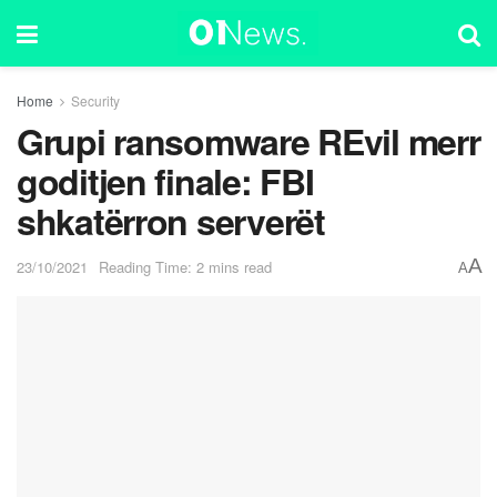
Home
Security
Grupi ransomware REvil merr
goditjen finale: FBI
shkatërron serverët
A
23/10/2021
Reading Time: 2 mins read
A