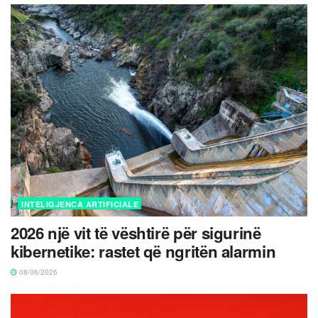
INTELIGJENCA ARTIFICIALE
2026 një vit të vështirë për sigurinë
kibernetike: rastet që ngritën alarmin
08/06/2026