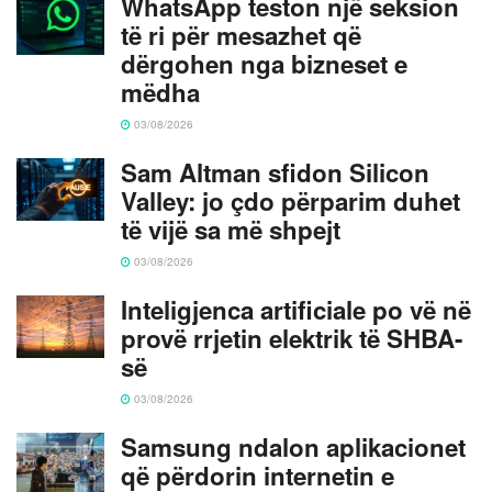
WhatsApp teston një seksion
të ri për mesazhet që
dërgohen nga bizneset e
mëdha
03/08/2026
Sam Altman sfidon Silicon
Valley: jo çdo përparim duhet
të vijë sa më shpejt
03/08/2026
Inteligjenca artificiale po vë në
provë rrjetin elektrik të SHBA-
së
03/08/2026
Samsung ndalon aplikacionet
që përdorin internetin e