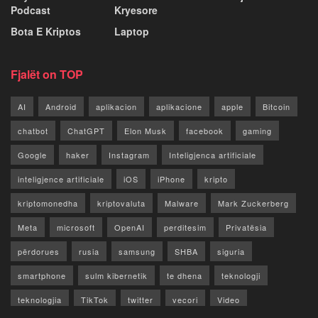
Podcast
Kryesore
Bota E Kriptos
Laptop
Fjalët on TOP
AI
Android
aplikacion
aplikacione
apple
Bitcoin
chatbot
ChatGPT
Elon Musk
facebook
gaming
Google
haker
Instagram
Inteligjenca artificiale
inteligjence artificiale
iOS
iPhone
kripto
kriptomonedha
kriptovaluta
Malware
Mark Zuckerberg
Meta
microsoft
OpenAI
perditesim
Privatësia
përdorues
rusia
samsung
SHBA
siguria
smartphone
sulm kibernetik
te dhena
teknologji
teknologjia
TikTok
twitter
vecori
Video