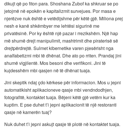
dikujt që po fiton para. Shoshana Zubof ka shkruar se po
jetojmë në epokën e kapitalizmit survejues. Por masa e
njerëzve nuk është e vetëdijshme për këtë gjë. Miliona prej
nesh e kanë shkëmbyer me lehtësi sigurinë me
privatësinë. Por ky është një pazar i rrezikshëm. Një hap
më shumë drejt manipulimit, mashtrimit dhe piraterisë së
drejtpërdrejtë. Sulmet kibernetike varen pjesërisht nga
analfabetizmi mbi të dhënat. Dhe ato po rriten. Prandaj jini
shumë vigjilentë. Mos besoni dhe verifikoni. Jini të
kujdesshëm mbi qasjen në të dhënat tuaja.
Jini skeptik ndaj çdo kërkese për informacion. Mos u jepni
automatikisht aplikacioneve qasje mbi vendndodhjen,
fotografitë, kontaktet tuaja. Bëjeni këtë gjë vetëm kur ka
kuptim. E pse duhet t’i jepni aplikacionit të një restoranti
qasje në kamerën tuaj?
Nuk duhet t’i jepni askujt qasje të plotë në kontaktet tuaja.