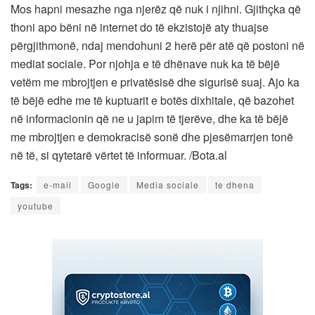
Mos hapni mesazhe nga njerëz që nuk i njihni. Gjithçka që
thoni apo bëni në internet do të ekzistojë aty thuajse
përgjithmonë, ndaj mendohuni 2 herë për atë që postoni në
mediat sociale. Por njohja e të dhënave nuk ka të bëjë
vetëm me mbrojtjen e privatësisë dhe sigurisë suaj. Ajo ka
të bëjë edhe me të kuptuarit e botës dixhitale, që bazohet
në informacionin që ne u japim të tjerëve, dhe ka të bëjë
me mbrojtjen e demokracisë sonë dhe pjesëmarrjen tonë
në të, si qytetarë vërtet të informuar. /Bota.al
Tags:
e-mail
Google
Media sociale
te dhena
youtube