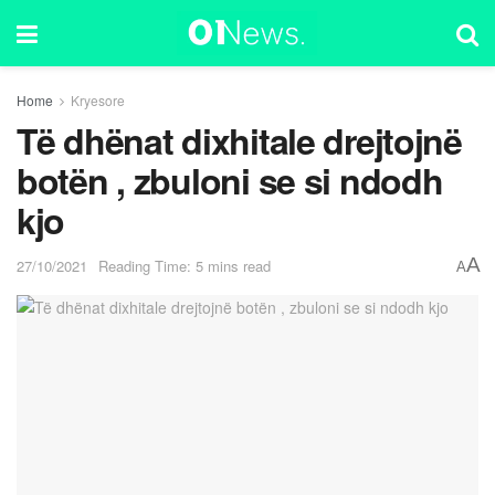
Home
Kryesore
Të dhënat dixhitale drejtojnë
botën , zbuloni se si ndodh
kjo
A
27/10/2021
Reading Time: 5 mins read
A