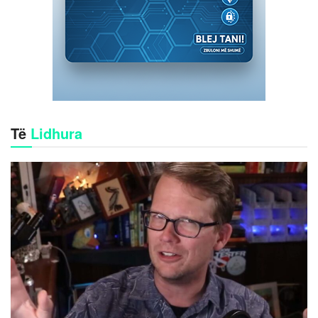
Të
Lidhura