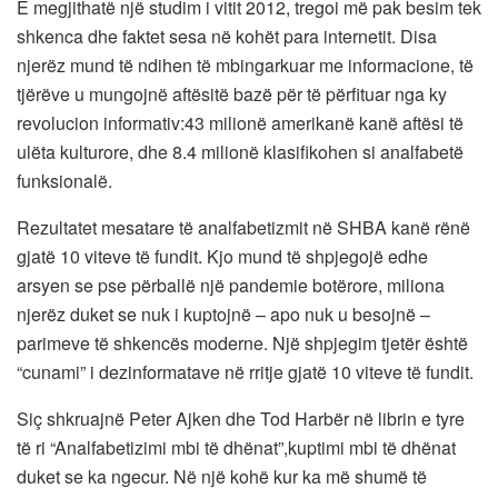
E megjithatë një studim i vitit 2012, tregoi më pak besim tek
shkenca dhe faktet sesa në kohët para internetit. Disa
njerëz mund të ndihen të mbingarkuar me informacione, të
tjërëve u mungojnë aftësitë bazë për të përfituar nga ky
revolucion informativ:43 milionë amerikanë kanë aftësi të
ulëta kulturore, dhe 8.4 milionë klasifikohen si analfabetë
funksionalë.
Rezultatet mesatare të analfabetizmit në SHBA kanë rënë
gjatë 10 viteve të fundit. Kjo mund të shpjegojë edhe
arsyen se pse përballë një pandemie botërore, miliona
njerëz duket se nuk i kuptojnë – apo nuk u besojnë –
parimeve të shkencës moderne. Një shpjegim tjetër është
“cunami” i dezinformatave në rritje gjatë 10 viteve të fundit.
Siç shkruajnë Peter Ajken dhe Tod Harbër në librin e tyre
të ri “Analfabetizimi mbi të dhënat”,kuptimi mbi të dhënat
duket se ka ngecur. Në një kohë kur ka më shumë të