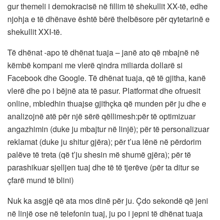
gur themeli i demokracisë në fillim të shekullit XX-të, edhe
njohja e të dhënave është bërë thelbësore për qytetarinë e
shekullit XXI-të.
Të dhënat -apo të dhënat tuaja – janë ato që mbajnë në
këmbë kompani me vlerë qindra miliarda dollarë si
Facebook dhe Google. Të dhënat tuaja, që të gjitha, kanë
vlerë dhe po i bëjnë ata të pasur. Platformat dhe ofruesit
online, mbledhin thuajse gjithçka që munden për ju dhe e
analizojnë atë për një sërë qëllimesh:për të optimizuar
angazhimin (duke ju mbajtur në linjë); për të personalizuar
reklamat (duke ju shitur gjëra); për t’ua lënë në përdorim
palëve të treta (që t’ju shesin më shumë gjëra); për të
parashikuar sjelljen tuaj dhe të të tjerëve (për ta ditur se
çfarë mund të blini)
Nuk ka asgjë që ata mos dinë për ju. Çdo sekondë që jeni
në linjë ose në telefonin tuaj, ju po i jepni të dhënat tuaja