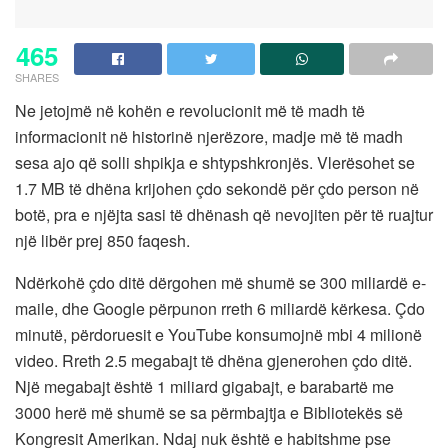
465
SHARES
Ne jetojmë në kohën e revolucionit më të madh të
informacionit në historinë njerëzore, madje më të madh
sesa ajo që solli shpikja e shtypshkronjës. Vlerësohet se
1.7 MB të dhëna krijohen çdo sekondë për çdo person në
botë, pra e njëjta sasi të dhënash që nevojiten për të ruajtur
një libër prej 850 faqesh.
Ndërkohë çdo ditë dërgohen më shumë se 300 miliardë e-
maile, dhe Google përpunon rreth 6 miliardë kërkesa. Çdo
minutë, përdoruesit e YouTube konsumojnë mbi 4 milionë
video. Rreth 2.5 megabajt të dhëna gjenerohen çdo ditë.
Një megabajt është 1 miliard gigabajt, e barabartë me
3000 herë më shumë se sa përmbajtja e Bibliotekës së
Kongresit Amerikan. Ndaj nuk është e habitshme pse