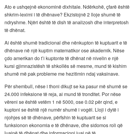
Ato e ushqejnë ekonominë dixhitale. Ndërkohë, çfarë është
shkrim-leximi i të dhënave? Ekzistojnë 2 lloje shumë të
ndryshme. Njëri është të dish të analizosh dhe interpretosh
të dhënat.
Ai është shumë tradicional dhe nënkupton të kuptuarit e të
dhënave në një kuptim matematikor ose akademik. Nëse
çdo amerikan do t’i kuptonte të dhënat në nivelin e një
kursi gjimnazistësh të shkollës së mesme, mund të kishim
shumë më pak probleme me hezitimin ndaj vaksinave.
Për shembull, nëse i thoni dikujt se ka pasur më shumë se
24.000 infeksione të reja, ai mund të tronditet. Por nëse
vëreni se është vetëm 1 në 5000, ose 0.02 për qind, e
kuptoni se është një numër shumë i vogël. Lloji i dytë i
njohjes së të dhënave, përfshin të kuptuarit se si
funksionon ekonomia e të dhënave, dhe sidomos roli që
luajnë të dhënat dhe informacioni juaj në të.