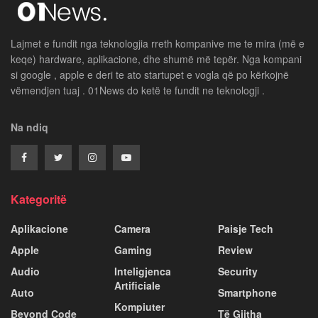
Lajmet e fundit nga teknologjia rreth kompanive me te mira (më e
keqe) hardware, aplikacione, dhe shumë më tepër. Nga kompani
si google , apple e deri te ato startupet e vogla që po kërkojnë
vëmendjen tuaj . 01News do ketë te fundit ne teknologji .
Na ndiq
Kategoritë
Aplikacione
Camera
Paisje Tech
Apple
Gaming
Review
Audio
Inteligjenca
Security
Artificiale
Auto
Smartphone
Kompiuter
Beyond Code
Të Gjitha