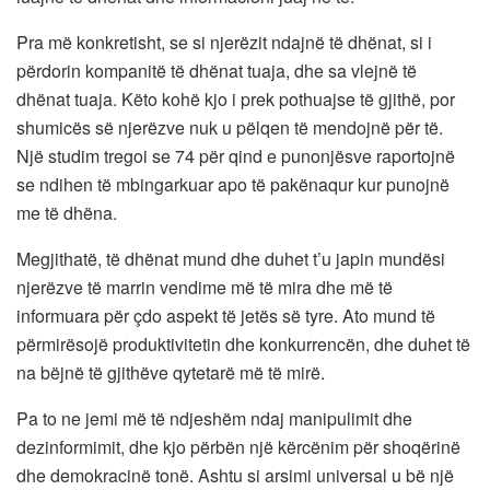
Pra më konkretisht, se si njerëzit ndajnë të dhënat, si i
përdorin kompanitë të dhënat tuaja, dhe sa vlejnë të
dhënat tuaja. Këto kohë kjo i prek pothuajse të gjithë, por
shumicës së njerëzve nuk u pëlqen të mendojnë për të.
Një studim tregoi se 74 për qind e punonjësve raportojnë
se ndihen të mbingarkuar apo të pakënaqur kur punojnë
me të dhëna.
Megjithatë, të dhënat mund dhe duhet t’u japin mundësi
njerëzve të marrin vendime më të mira dhe më të
informuara për çdo aspekt të jetës së tyre. Ato mund të
përmirësojë produktivitetin dhe konkurrencën, dhe duhet të
na bëjnë të gjithëve qytetarë më të mirë.
Pa to ne jemi më të ndjeshëm ndaj manipulimit dhe
dezinformimit, dhe kjo përbën një kërcënim për shoqërinë
dhe demokracinë tonë. Ashtu si arsimi universal u bë një