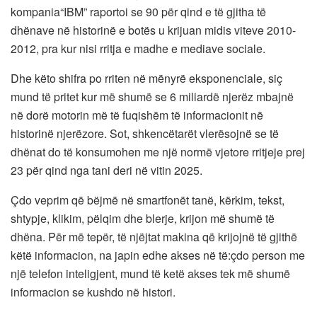
kompania“IBM” raportoi se 90 për qind e të gjitha të
dhënave në historinë e botës u krijuan midis viteve 2010-
2012, pra kur nisi rritja e madhe e mediave sociale.
Dhe këto shifra po rriten në mënyrë eksponenciale, siç
mund të pritet kur më shumë se 6 miliardë njerëz mbajnë
në dorë motorin më të fuqishëm të informacionit në
historinë njerëzore. Sot, shkencëtarët vlerësojnë se të
dhënat do të konsumohen me një normë vjetore rritjeje prej
23 për qind nga tani deri në vitin 2025.
Çdo veprim që bëjmë në smartfonët tanë, kërkim, tekst,
shtypje, klikim, pëlqim dhe blerje, krijon më shumë të
dhëna. Për më tepër, të njëjtat makina që krijojnë të gjithë
këtë informacion, na japin edhe akses në të:çdo person me
një telefon inteligjent, mund të ketë akses tek më shumë
informacion se kushdo në histori.