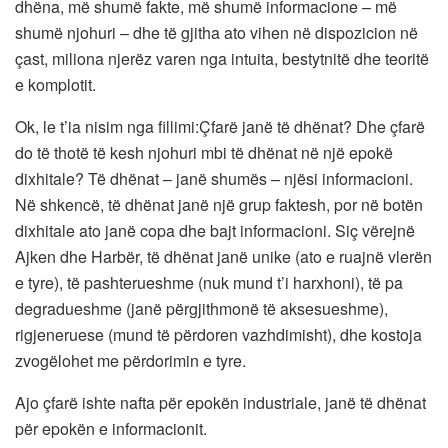
dhëna, më shumë fakte, më shumë informacione – më
shumë njohuri – dhe të gjitha ato vihen në dispozicion në
çast, miliona njerëz varen nga intuita, bestytnitë dhe teoritë
e komplotit.
Ok, le t’ia nisim nga fillimi:Çfarë janë të dhënat? Dhe çfarë
do të thotë të kesh njohuri mbi të dhënat në një epokë
dixhitale? Të dhënat – janë shumës – njësi informacioni.
Në shkencë, të dhënat janë një grup faktesh, por në botën
dixhitale ato janë copa dhe bajt informacioni. Siç vërejnë
Ajken dhe Harbër, të dhënat janë unike (ato e ruajnë vlerën
e tyre), të pashterueshme (nuk mund t’i harxhoni), të pa
degradueshme (janë përgjithmonë të aksesueshme),
rigjeneruese (mund të përdoren vazhdimisht), dhe kostoja
zvogëlohet me përdorimin e tyre.
Ajo çfarë ishte nafta për epokën industriale, janë të dhënat
për epokën e informacionit.