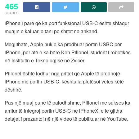
465
SHARES
iPhone i parë që ka port funksional USB-C është shfaqur
muajin e kaluar, e tani po shitet në ankand.
Megjithatë, Apple nuk e ka prodhuar portin USBC për
iPhone, por atë e ka bërë Ken Pillonel, student i robotikës
në Institutin e Teknologjisë në Zvicër.
Pillonel është lodhur nga pritjet që Apple të prodhojë
iPhone me portin USB-C, kështu ia plotësoi vetes këtë
dëshirë.
Pas një muaj punë të palodhshme, Pillonel me sukses ka
arritur të integroj portin USB-C në iPhoneX, e të gjitha
detajet i prezantoi në një video të publikuar në YouTube.