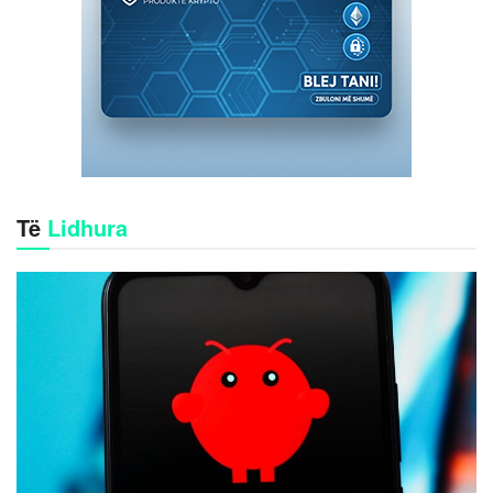
Të
Lidhura