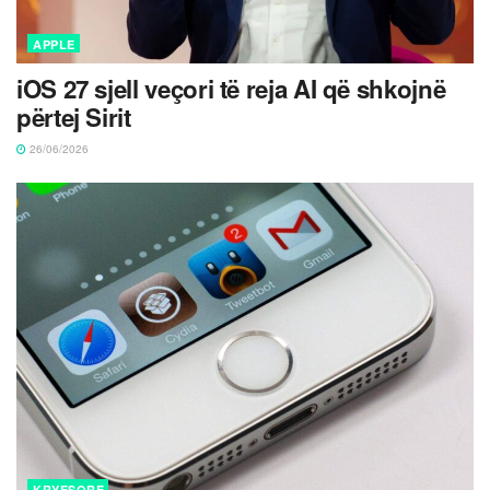
APPLE
iOS 27 sjell veçori të reja AI që shkojnë
përtej Sirit
26/06/2026
KRYESORE