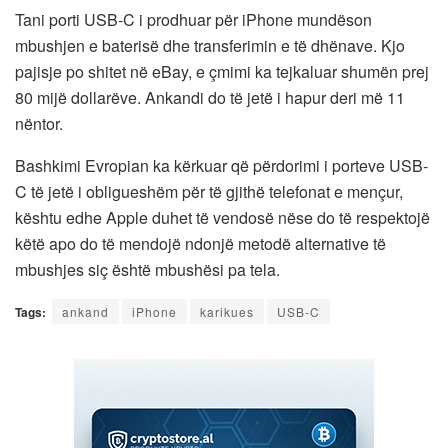
Tani porti USB-C i prodhuar për iPhone mundëson
mbushjen e baterisë dhe transferimin e të dhënave. Kjo
pajisje po shitet në eBay, e çmimi ka tejkaluar shumën prej
80 mijë dollarëve. Ankandi do të jetë i hapur deri më 11
nëntor.
Bashkimi Evropian ka kërkuar që përdorimi i porteve USB-
C të jetë i obligueshëm për të gjithë telefonat e mençur,
kështu edhe Apple duhet të vendosë nëse do të respektojë
këtë apo do të mendojë ndonjë metodë alternative të
mbushjes siç është mbushësi pa tela.
Tags:
ankand
iPhone
karikues
USB-C