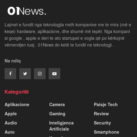
Lajmet e fundit nga teknologjia rreth kompanive me te mira (më e
keqe) hardware, aplikacione, dhe shumë më tepër. Nga kompani
si google , apple e deri te ato startupet e vogla që po kërkojnë
vëmendjen tuaj . 01News do ketë te fundit ne teknologji .
Na ndiq
Kategoritë
Aplikacione
Camera
Paisje Tech
Apple
Gaming
Review
Audio
Inteligjenca
Security
Artificiale
Auto
Smartphone