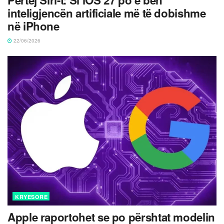
Përtej Siri-t: Si iOS 27 po e bën
inteligjencën artificiale më të dobishme
në iPhone
22/06/2026
KRYESORE
Apple raportohet se po përshtat modelin