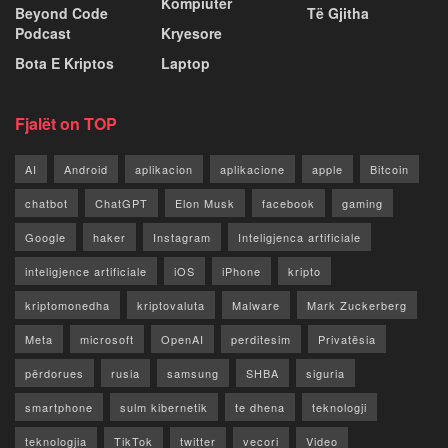
Kompiuter
Beyond Code
Të Gjitha
Podcast
Kryesore
Bota E Kriptos
Laptop
Fjalët on TOP
AI
Android
aplikacion
aplikacione
apple
Bitcoin
chatbot
ChatGPT
Elon Musk
facebook
gaming
Google
haker
Instagram
Inteligjenca artificiale
inteligjence artificiale
iOS
iPhone
kripto
kriptomonedha
kriptovaluta
Malware
Mark Zuckerberg
Meta
microsoft
OpenAI
perditesim
Privatësia
përdorues
rusia
samsung
SHBA
siguria
smartphone
sulm kibernetik
te dhena
teknologji
teknologjia
TikTok
twitter
vecori
Video