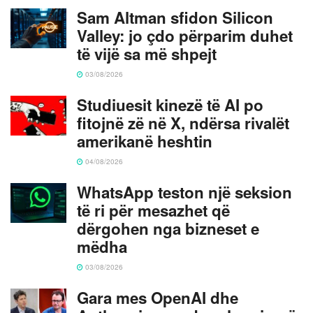
Sam Altman sfidon Silicon
Valley: jo çdo përparim duhet
të vijë sa më shpejt
03/08/2026
Studiuesit kinezë të AI po
fitojnë zë në X, ndërsa rivalët
amerikanë heshtin
04/08/2026
WhatsApp teston një seksion
të ri për mesazhet që
dërgohen nga bizneset e
mëdha
03/08/2026
Gara mes OpenAI dhe