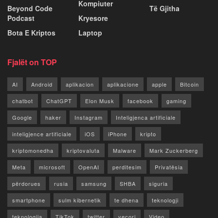
Kompiuter
Beyond Code
Të Gjitha
Podcast
Kryesore
Bota E Kriptos
Laptop
Fjalët on TOP
AI
Android
aplikacion
aplikacione
apple
Bitcoin
chatbot
ChatGPT
Elon Musk
facebook
gaming
Google
haker
Instagram
Inteligjenca artificiale
inteligjence artificiale
iOS
iPhone
kripto
kriptomonedha
kriptovaluta
Malware
Mark Zuckerberg
Meta
microsoft
OpenAI
perditesim
Privatësia
përdorues
rusia
samsung
SHBA
siguria
smartphone
sulm kibernetik
te dhena
teknologji
teknologjia
TikTok
twitter
vecori
Video