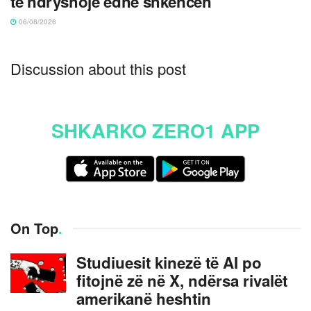
të ndryshojë edhe shkencën
06/08/2026
Discussion about this post
SHKARKO ZERO1 APP
On Top
.
Studiuesit kinezë të AI po
fitojnë zë në X, ndërsa rivalët
amerikanë heshtin