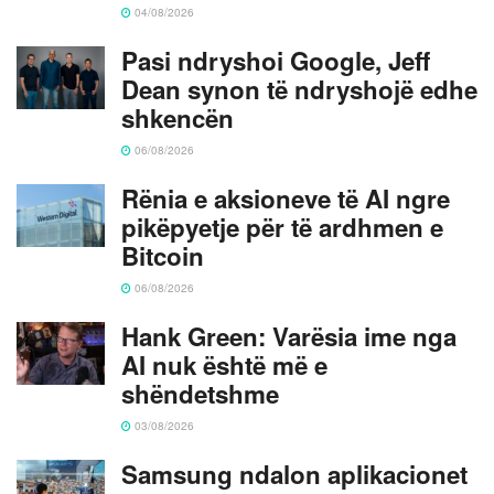
04/08/2026
Pasi ndryshoi Google, Jeff
Dean synon të ndryshojë edhe
shkencën
06/08/2026
Rënia e aksioneve të AI ngre
pikëpyetje për të ardhmen e
Bitcoin
06/08/2026
Hank Green: Varësia ime nga
AI nuk është më e
shëndetshme
03/08/2026
Samsung ndalon aplikacionet