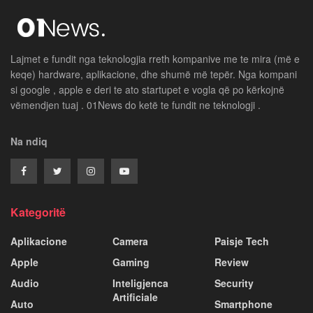
Lajmet e fundit nga teknologjia rreth kompanive me te mira (më e
keqe) hardware, aplikacione, dhe shumë më tepër. Nga kompani
si google , apple e deri te ato startupet e vogla që po kërkojnë
vëmendjen tuaj . 01News do ketë te fundit ne teknologji .
Na ndiq
Kategoritë
Aplikacione
Camera
Paisje Tech
Apple
Gaming
Review
Audio
Inteligjenca
Security
Artificiale
Auto
Smartphone