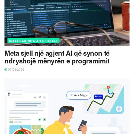
INTELIGJENCA ARTIFICIALE
Meta sjell një agjent AI që synon të
ndryshojë mënyrën e programimit
07/08/2026