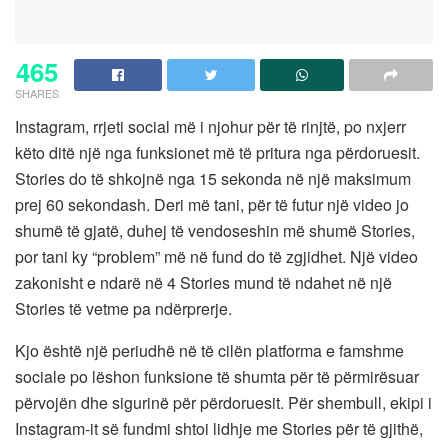
465
SHARES
Instagram, rrjeti social më i njohur për të rinjtë, po nxjerr
këto ditë një nga funksionet më të pritura nga përdoruesit.
Stories do të shkojnë nga 15 sekonda në një maksimum
prej 60 sekondash. Deri më tani, për të futur një video jo
shumë të gjatë, duhej të vendoseshin më shumë Stories,
por tani ky “problem” më në fund do të zgjidhet. Një video
zakonisht e ndarë në 4 Stories mund të ndahet në një
Stories të vetme pa ndërprerje.
Kjo është një periudhë në të cilën platforma e famshme
sociale po lëshon funksione të shumta për të përmirësuar
përvojën dhe sigurinë për përdoruesit. Për shembull, ekipi i
Instagram-it së fundmi shtoi lidhje me Stories për të gjithë,