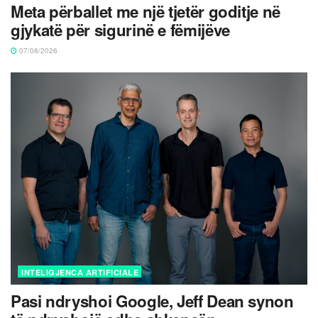
Meta përballet me një tjetër goditje në
gjykatë për sigurinë e fëmijëve
07/08/2026
INTELIGJENCA ARTIFICIALE
Pasi ndryshoi Google, Jeff Dean synon