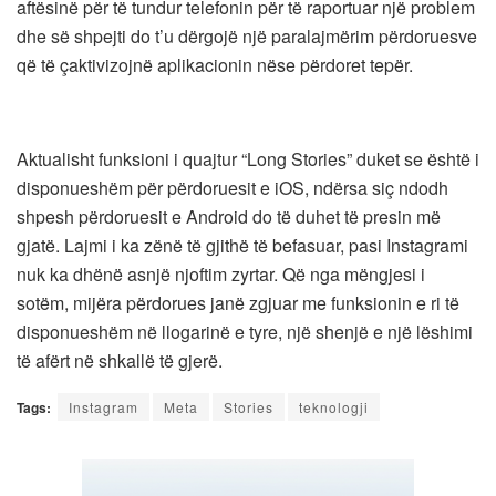
aftësinë për të tundur telefonin për të raportuar një problem
dhe së shpejti do t’u dërgojë një paralajmërim përdoruesve
që të çaktivizojnë aplikacionin nëse përdoret tepër.
Aktualisht funksioni i quajtur “Long Stories” duket se është i
disponueshëm për përdoruesit e iOS, ndërsa siç ndodh
shpesh përdoruesit e Android do të duhet të presin më
gjatë. Lajmi i ka zënë të gjithë të befasuar, pasi Instagrami
nuk ka dhënë asnjë njoftim zyrtar. Që nga mëngjesi i
sotëm, mijëra përdorues janë zgjuar me funksionin e ri të
disponueshëm në llogarinë e tyre, një shenjë e një lëshimi
të afërt në shkallë të gjerë.
Tags:
Instagram
Meta
Stories
teknologji